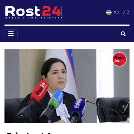
УЗ
O`Z