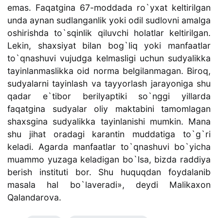
emas. Faqatgina 67-moddada ro`yxat keltirilgan
unda aynan sudlanganlik yoki odil sudlovni amalga
oshirishda to`sqinlik qiluvchi holatlar keltirilgan.
Lekin, shaxsiyat bilan bog`liq yoki manfaatlar
to`qnashuvi vujudga kelmasligi uchun sudyalikka
tayinlanmaslikka oid norma belgilanmagan. Biroq,
sudyalarni tayinlash va tayyorlash jarayoniga shu
qadar e`tibor berilyaptiki so`nggi yillarda
faqatgina sudyalar oliy maktabini tamomlagan
shaxsgina sudyalikka tayinlanishi mumkin. Mana
shu jihat oradagi karantin muddatiga to`g`ri
keladi. Agarda manfaatlar to`qnashuvi bo`yicha
muammo yuzaga keladigan bo`lsa, bizda raddiya
berish instituti bor. Shu huquqdan foydalanib
masala hal bo`laveradi», deydi Malikaxon
Qalandarova.