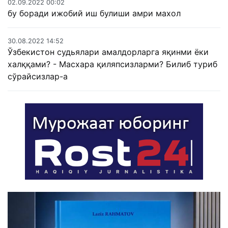
02.09.2022 00:02
бу боради ижобий иш булиши амри махол
30.08.2022 14:52
Ўзбекистон судьялари амалдорларга яқинми ёки
халққами? - Масхара қиляпсизларми? Билиб туриб
сўрайсизлар-а