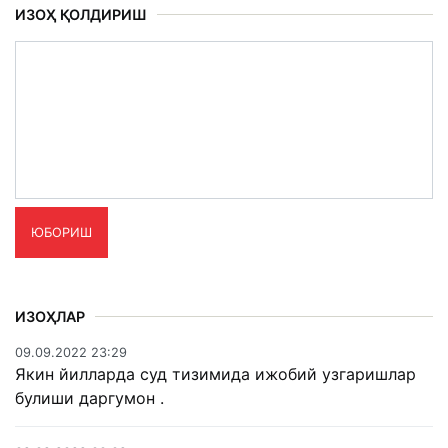
ИЗОҲ ҚОЛДИРИШ
ЮБОРИШ
ИЗОҲЛАР
09.09.2022 23:29
Якин йилларда суд тизимида ижобий узгаришлар
булиши даргумон .