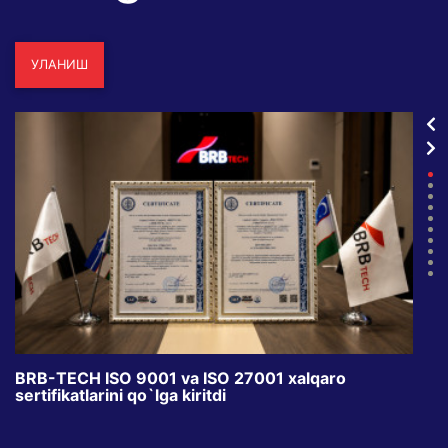
УЛАНИШ
BRB-TECH ISO 9001 va ISO 27001 xalqaro
«Bun
sertifikatlarini qo`lga kiritdi
klub