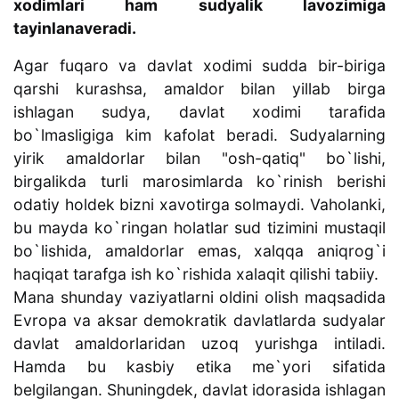
xodimlari ham sudyalik lavozimiga
tayinlanaveradi.
Agar fuqaro va davlat xodimi sudda bir-biriga
qarshi kurashsa, amaldor bilan yillab birga
ishlagan sudya, davlat xodimi tarafida
bo`lmasligiga kim kafolat beradi. Sudyalarning
yirik amaldorlar bilan "osh-qatiq" bo`lishi,
birgalikda turli marosimlarda ko`rinish berishi
odatiy holdek bizni xavotirga solmaydi. Vaholanki,
bu mayda ko`ringan holatlar sud tizimini mustaqil
bo`lishida, amaldorlar emas, xalqqa aniqrog`i
haqiqat tarafga ish ko`rishida xalaqit qilishi tabiiy.
Mana shunday vaziyatlarni oldini olish maqsadida
Evropa va aksar demokratik davlatlarda sudyalar
davlat amaldorlaridan uzoq yurishga intiladi.
Hamda bu kasbiy etika me`yori sifatida
belgilangan. Shuningdek, davlat idorasida ishlagan