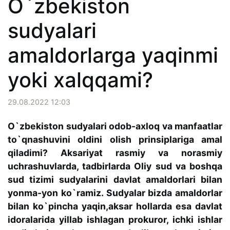
O`zbekiston
sudyalari
amaldorlarga yaqinmi
yoki xalqqami?
29.08.2022 12:03
O`zbekiston sudyalari odob-axloq va manfaatlar
to`qnashuvini oldini olish prinsiplariga amal
qiladimi? Aksariyat rasmiy va norasmiy
uchrashuvlarda, tadbirlarda Oliy sud va boshqa
sud tizimi sudyalarini davlat amaldorlari bilan
yonma-yon ko`ramiz. Sudyalar bizda amaldorlar
bilan ko`pincha yaqin,aksar hollarda esa davlat
idoralarida yillab ishlagan prokuror, ichki ishlar