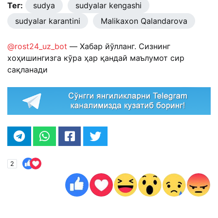
Тег:
sudya
sudyalar kengashi
sudyalar karantini
Malikaxon Qalandarova
@rost24_uz_bot
— Хабар йўлланг. Сизнинг
хоҳишингизга кўра ҳар қандай маълумот сир
сақланади
2