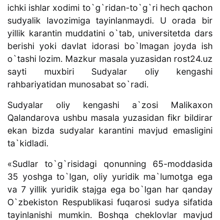
ichki ishlar xodimi to`g`ridan-to`g`ri hech qachon
sudyalik lavozimiga tayinlanmaydi. U orada bir
yillik karantin muddatini o`tab, universitetda dars
berishi yoki davlat idorasi bo`lmagan joyda ish
o`tashi lozim. Mazkur masala yuzasidan rost24.uz
sayti muxbiri Sudyalar oliy kengashi
rahbariyatidan munosabat so`radi.
Sudyalar oliy kengashi a`zosi Malikaxon
Qalandarova ushbu masala yuzasidan fikr bildirar
ekan bizda sudyalar karantini mavjud emasligini
ta`kidladi.
«Sudlar to`g`risidagi qonunning 65-moddasida
35 yoshga to`lgan, oliy yuridik ma`lumotga ega
va 7 yillik yuridik stajga ega bo`lgan har qanday
O`zbekiston Respublikasi fuqarosi sudya sifatida
tayinlanishi mumkin. Boshqa cheklovlar mavjud