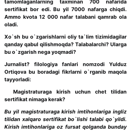
tamomlaganlarning taxminan 700 nafarida
sertifikat bor edi. Bu yil 7000 nafarga chiqdi.
Ammo kvota 12 000 nafar talabani qamrab ola
oladi.
Xo`sh bu o`zgarishlarni oliy ta`lim tizimidagilar
qanday qabul qilishmoqda? Talabalarchi? Ularga
bu o`zgarish nega yoqmadi?
Jurnalist? filologiya fanlari nomzodi Yulduz
Ortiqova bu boradagi fikrlarni o`rganib maqola
tayyorladi:
Magistraturaga kirish uchun chet tilidan
sertifikat nimaga kerak?
Bu yil magistraturaga kirish imtihonlariga ingliz
tilidan xalqaro sertifikat bo`lishi talabi qo`yildi.
Kirish imtihonlariga oz fursat qolganda bunday