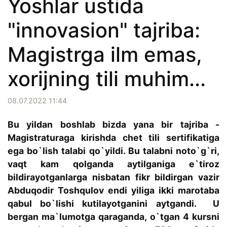
Yoshlar ustida
"innovasion" tajriba:
Magistrga ilm emas,
xorijning tili muhim...
08.07.2022 11:44
Bu yildan boshlab bizda yana bir tajriba -
Magistraturaga kirishda chet tili sertifikatiga
ega bo`lish talabi qo`yildi. Bu talabni noto`g`ri,
vaqt kam qolganda aytilganiga e`tiroz
bildirayotganlarga nisbatan fikr bildirgan vazir
Abduqodir Toshqulov endi yiliga ikki marotaba
qabul bo`lishi kutilayotganini aytgandi. U
bergan ma`lumotga qaraganda, o`tgan 4 kursni