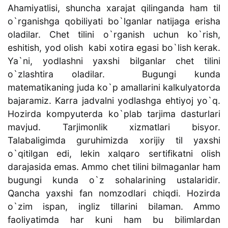
Ahamiyatlisi, shuncha xarajat qilinganda ham til
o`rganishga qobiliyati bo`lganlar natijaga erisha
oladilar. Chet tilini o`rganish uchun ko`rish,
eshitish, yod olish kabi xotira egasi bo`lish kerak.
Ya`ni, yodlashni yaxshi bilganlar chet tilini
o`zlashtira oladilar. Bugungi kunda
matematikaning juda ko`p amallarini kalkulyatorda
bajaramiz. Karra jadvalni yodlashga ehtiyoj yo`q.
Hozirda kompyuterda ko`plab tarjima dasturlari
mavjud. Tarjimonlik xizmatlari bisyor.
Talabaligimda guruhimizda xorijiy til yaxshi
o`qitilgan edi, lekin xalqaro sertifikatni olish
darajasida emas. Ammo chet tilini bilmaganlar ham
bugungi kunda o`z sohalarining ustalaridir.
Qancha yaxshi fan nomzodlari chiqdi. Hozirda
o`zim ispan, ingliz tillarini bilaman. Ammo
faoliyatimda har kuni ham bu bilimlardan