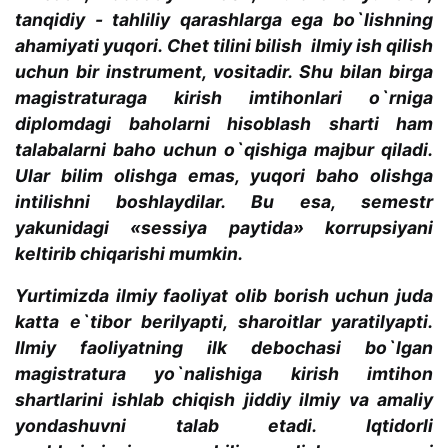
tanqidiy - tahliliy qarashlarga ega bo`lishning
ahamiyati yuqori. Chet tilini bilish ilmiy ish qilish
uchun bir instrument, vositadir. Shu bilan birga
magistraturaga kirish imtihonlari o`rniga
diplomdagi baholarni hisoblash sharti ham
talabalarni baho uchun o`qishiga majbur qiladi.
Ular bilim olishga emas, yuqori baho olishga
intilishni boshlaydilar. Bu esa, semestr
yakunidagi «sessiya paytida» korrupsiyani
keltirib chiqarishi mumkin.
Yurtimizda ilmiy faoliyat olib borish uchun juda
katta e`tibor berilyapti, sharoitlar yaratilyapti.
Ilmiy faoliyatning ilk debochasi bo`lgan
magistratura yo`nalishiga kirish imtihon
shartlarini ishlab chiqish jiddiy ilmiy va amaliy
yondashuvni talab etadi. Iqtidorli