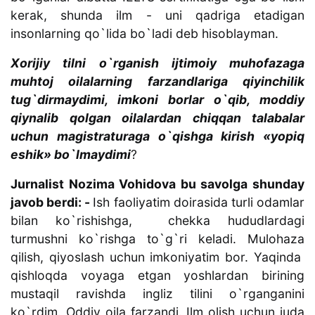
kerak, shunda ilm - uni qadriga etadigan
insonlarning qo`lida bo`ladi deb hisoblayman.
Xorijiy tilni o`rganish ijtimoiy muhofazaga
muhtoj oilalarning farzandlariga qiyinchilik
tug`dirmaydimi, imkoni borlar o`qib, moddiy
qiynalib qolgan oilalardan chiqqan talabalar
uchun magistraturaga o`qishga kirish «yopiq
eshik» bo`lmaydimi
?
Jurnalist Nozima Vohidova bu savolga shunday
javob berdi: -
Ish faoliyatim doirasida turli odamlar
bilan ko`rishishga, chekka hududlardagi
turmushni ko`rishga to`g`ri keladi. Mulohaza
qilish, qiyoslash uchun imkoniyatim bor. Yaqinda
qishloqda voyaga etgan yoshlardan birining
mustaqil ravishda ingliz tilini o`rganganini
ko`rdim. Oddiy oila farzandi. Ilm olish uchun juda