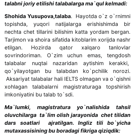
talabni joriy etilishi talabalarga ma`qul kelmadi:
Shohida Yusupova,talaba
. Hayotda o`z o`rnimni
topishda, yuqori natijalarga erishishimda bir
nechta chet tillarini bilishim katta yordam bergan.
Tarjimon va shoira sifatida kitoblarim xorijda nashr
etilgan. Hozirda qator xalqaro tanlovlar
sovrindoriman. O`zim uchun emas, tengdosh
talabalar nuqtai nazaridan aytishim kerakki,
qo`yilayotgan bu talabdan ko`pchilik norozi.
Aksariyat talabalar hali IELTS olmagan va o`qishni
xohlagan talabalarni magistraturaga topshirish
imkoniyatini bu talab to`sdi.
Ma`lumki, magistratura yo`nalishida tahsil
oluvchilarga ta`lim olish jarayonida chet tilidan
dars soatlari ajratilgan. Ingliz tili bo`yicha
mutaxassisining bu boradagi fikriga qiziqdik: