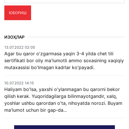
ЮБОРИШ
ИЗОҲЛАР
13.07.2022 02:05
Agar bu qaror o'zgarmasa yaqin 3-4 yilda chet tili
sertifikati bor oliy ma'lumotli ammo soxasining xaqiqiy
mutaxassisi bo'lmagan kadrlar ko'payadi.
10.07.2022 14:15
Haliyam bo'lsa, yaxshi o'ylanmagan bu qarorni bekor
qilish kerak. Yuqoridagilarga bilinmayotgandir, xalq,
yoshlar ushbu qarordan o'ta, nihoyatda norozi. Buyam
ma'lumot uchun bir gap-da...