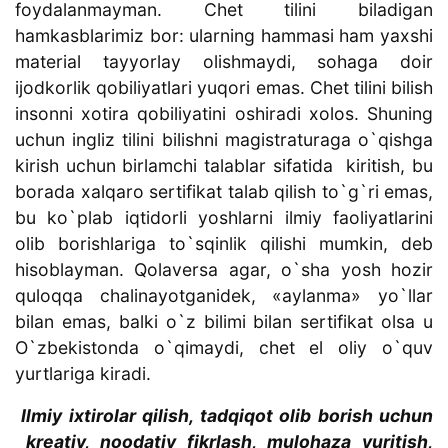
foydalanmayman. Chet tilini biladigan
hamkasblarimiz bor: ularning hammasi ham yaxshi
material tayyorlay olishmaydi, sohaga doir
ijodkorlik qobiliyatlari yuqori emas. Chet tilini bilish
insonni xotira qobiliyatini oshiradi xolos. Shuning
uchun ingliz tilini bilishni magistraturaga o`qishga
kirish uchun birlamchi talablar sifatida kiritish, bu
borada xalqaro sertifikat talab qilish to`g`ri emas,
bu ko`plab iqtidorli yoshlarni ilmiy faoliyatlarini
olib borishlariga to`sqinlik qilishi mumkin, deb
hisoblayman. Qolaversa agar, o`sha yosh hozir
quloqqa chalinayotganidek, «aylanma» yo`llar
bilan emas, balki o`z bilimi bilan sertifikat olsa u
O`zbekistonda o`qimaydi, chet el oliy o`quv
yurtlariga kiradi.
Ilmiy ixtirolar qilish, tadqiqot olib borish uchun
kreativ, noodatiy fikrlash, mulohaza yuritish,