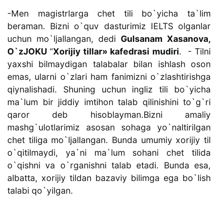
-Men magistrlarga chet tili bo`yicha ta`lim
beraman. Bizni o`quv dasturimiz IELTS olganlar
uchun mo`ljallangan, dedi
Gulsanam Xasanova,
O`zJOKU
“
Xorijiy tillar» kafedrasi mudiri
. - Tilni
yaxshi bilmaydigan talabalar bilan ishlash oson
emas, ularni o`zlari ham fanimizni o`zlashtirishga
qiynalishadi. Shuning uchun ingliz tili bo`yicha
ma`lum bir jiddiy imtihon talab qilinishini to`g`ri
qaror deb hisoblayman.Bizni amaliy
mashg`ulotlarimiz asosan sohaga yo`naltirilgan
chet tiliga mo`ljallangan. Bunda umumiy xorijiy til
o`qitilmaydi, ya`ni ma`lum sohani chet tilida
o`qishni va o`rganishni talab etadi. Bunda esa,
albatta, xorijiy tildan bazaviy bilimga ega bo`lish
talabi qo`yilgan.