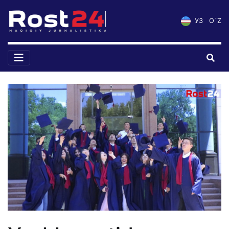
УЗ
O`Z