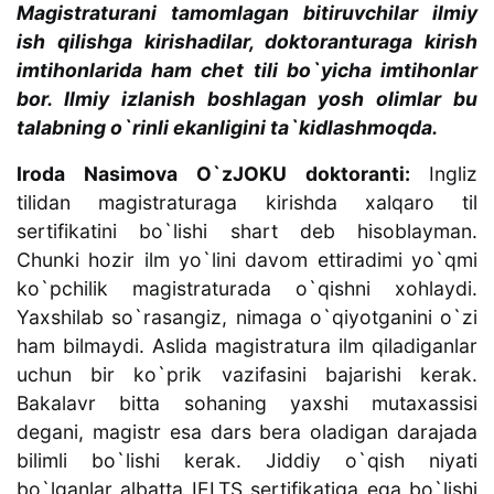
Magistraturani tamomlagan bitiruvchilar ilmiy
ish qilishga kirishadilar, doktoranturaga kirish
imtihonlarida ham chet tili bo`yicha imtihonlar
bor. Ilmiy izlanish boshlagan yosh olimlar bu
talabning o`rinli ekanligini ta`kidlashmoqda.
Iroda Nasimova O`zJOKU doktoranti:
Ingliz
tilidan magistraturaga kirishda xalqaro til
sertifikatini bo`lishi shart deb hisoblayman.
Chunki hozir ilm yo`lini davom ettiradimi yo`qmi
ko`pchilik magistraturada o`qishni xohlaydi.
Yaxshilab so`rasangiz, nimaga o`qiyotganini o`zi
ham bilmaydi. Aslida magistratura ilm qiladiganlar
uchun bir ko`prik vazifasini bajarishi kerak.
Bakalavr bitta sohaning yaxshi mutaxassisi
degani, magistr esa dars bera oladigan darajada
bilimli bo`lishi kerak. Jiddiy o`qish niyati
bo`lganlar albatta IELTS sertifikatiga ega bo`lishi