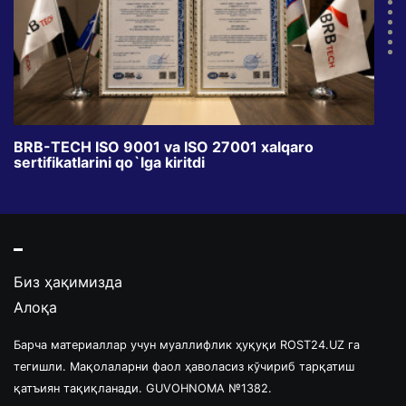
BRB-TECH ISO 9001 va ISO 27001 xalqaro
«Bun
sertifikatlarini qo`lga kiritdi
klub
Биз ҳақимизда
Алоқа
Барча материаллар учун муаллифлик ҳуқуқи ROST24.UZ га
тегишли. Мақолаларни фаол ҳаволасиз кўчириб тарқатиш
қатъиян тақиқланади. GUVOHNOMA №1382.