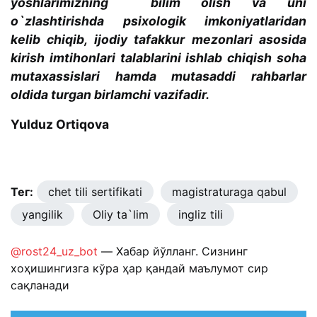
yoshlarimizning bilim olish va uni
o`zlashtirishda psixologik imkoniyatlaridan
kelib chiqib, ijodiy tafakkur mezonlari asosida
kirish imtihonlari talablarini ishlab chiqish soha
mutaxassislari hamda mutasaddi rahbarlar
oldida turgan birlamchi vazifadir.
Yulduz Ortiqova
Тег:
chet tili sertifikati
magistraturaga qabul
yangilik
Oliy ta`lim
ingliz tili
@rost24_uz_bot
— Хабар йўлланг. Сизнинг
хоҳишингизга кўра ҳар қандай маълумот сир
сақланади