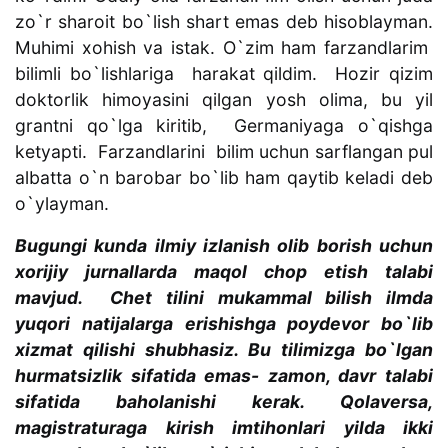
zo`r sharoit bo`lish shart emas deb hisoblayman.
Muhimi xohish va istak. O`zim ham farzandlarim
bilimli bo`lishlariga harakat qildim. Hozir qizim
doktorlik himoyasini qilgan yosh olima, bu yil
grantni qo`lga kiritib, Germaniyaga o`qishga
ketyapti. Farzandlarini bilim uchun sarflangan pul
albatta o`n barobar bo`lib ham qaytib keladi deb
o`ylayman.
Bugungi kunda ilmiy izlanish olib borish uchun
xorijiy jurnallarda maqol chop etish talabi
mavjud. Chet tilini mukammal bilish ilmda
yuqori natijalarga erishishga poydevor bo`lib
xizmat qilishi shubhasiz. Bu tilimizga bo`lgan
hurmatsizlik sifatida emas- zamon, davr talabi
sifatida baholanishi kerak. Qolaversa,
magistraturaga kirish imtihonlari yilda ikki