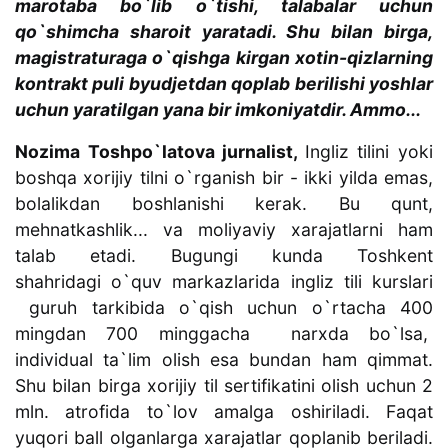
marotaba bo`lib o`tishi, talabalar uchun
qo`shimcha sharoit yaratadi. Shu bilan birga,
magistraturaga o`qishga kirgan xotin-qizlarning
kontrakt puli byudjetdan qoplab berilishi yoshlar
uchun yaratilgan yana bir imkoniyatdir. Ammo...
Nozima Toshpo`latova jurnalist,
Ingliz tilini yoki
boshqa xorijiy tilni o`rganish bir - ikki yilda emas,
bolalikdan boshlanishi kerak. Bu qunt,
mehnatkashlik... va moliyaviy xarajatlarni ham
talab etadi. Bugungi kunda Toshkent
shahridagi o`quv markazlarida ingliz tili kurslari
guruh tarkibida o`qish uchun o`rtacha 400
mingdan 700 minggacha narxda bo`lsa,
individual ta`lim olish esa bundan ham qimmat.
Shu bilan birga xorijiy til sertifikatini olish uchun 2
mln. atrofida to`lov amalga oshiriladi. Faqat
yuqori ball olganlarga xarajatlar qoplanib beriladi.