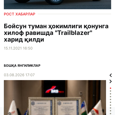
РОСТ ХАБАРЛАР
Бойсун туман ҳокимлиги қонунга
хилоф равишда "Trailblazer"
харид қилди
15.11.2021 16:50
БОШҚА ЯНГИЛИКЛАР
03.08.2026 17:07
02.0