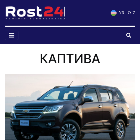
УЗ
O`Z
КАПТИВА