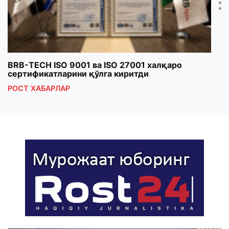
BRB-TECH ISO 9001 ва ISO 27001 халқаро
«Бу
сертификатларини қўлга киритди
клуб
РОСТ ХАБАРЛАР
РОС