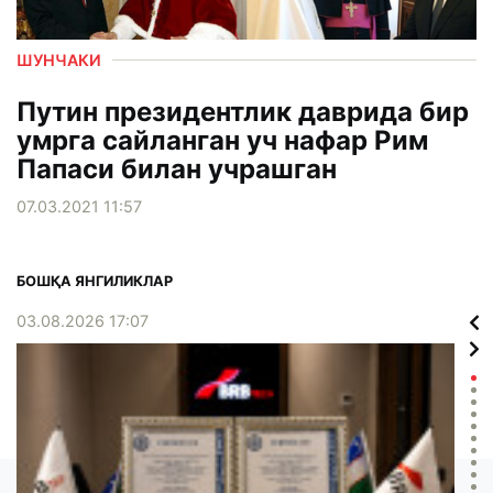
ШУНЧАКИ
Путин президентлик даврида бир
умрга сайланган уч нафар Рим
Папаси билан учрашган
07.03.2021 11:57
БОШҚА ЯНГИЛИКЛАР
03.08.2026 17:07
02.0