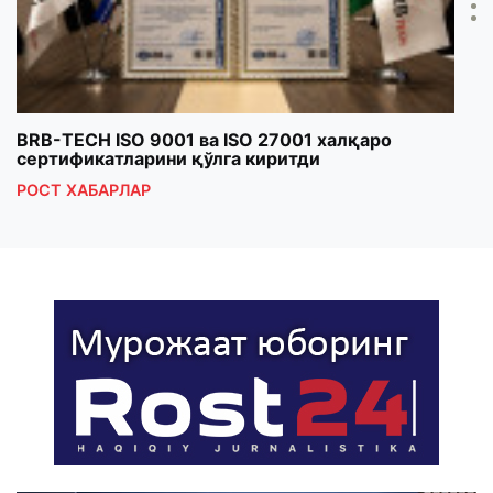
BRB-TECH ISO 9001 ва ISO 27001 халқаро
«Бу
сертификатларини қўлга киритди
клуб
РОСТ ХАБАРЛАР
РОС