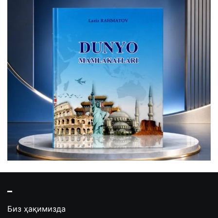
Биз ҳақимизда