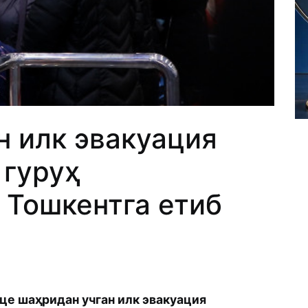
н илк эвакуация
 гуруҳ
Тошкентга етиб
це шаҳридан учган илк эвакуация