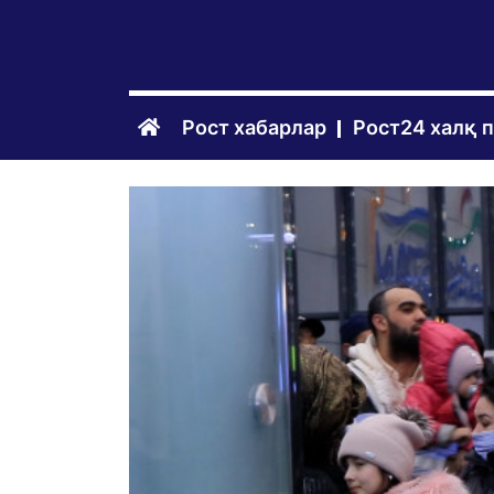
Рост хабарлар
Рост24 халқ 