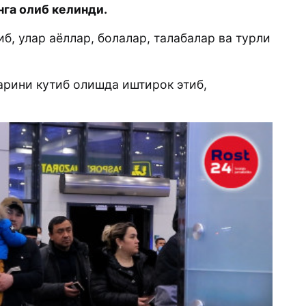
га олиб келинди.
, улар аёллар, болалар, талабалар ва турли
рини кутиб олишда иштирок этиб,