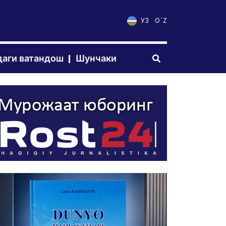
УЗ
O`Z
аги ватандош
Шунчаки