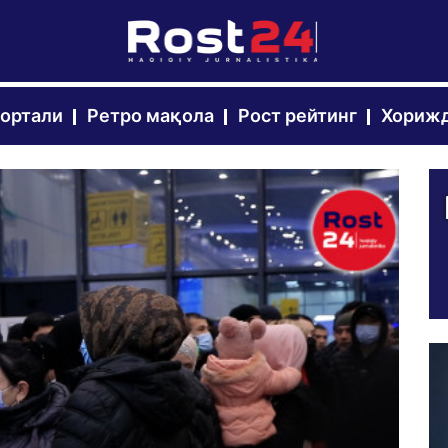
портали
Ретро мақола
Рост рейтинг
Хорижд