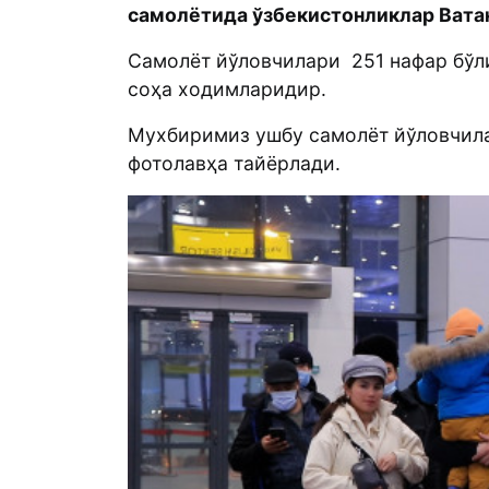
самолётида ўзбекистонликлар Ватан
Самолёт йўловчилари 251 нафар бўлиб
соҳа ходимларидир.
Мухбиримиз ушбу самолёт йўловчила
фотолавҳа тайёрлади.