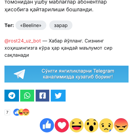
томонидан ушбу маблағлар абонентлар
ҳисобига қайтарилиши бошланди.
Тег:
«Beeline»
зарар
@rost24_uz_bot
— Хабар йўлланг. Сизнинг
хоҳишингизга кўра ҳар қандай маълумот сир
сақланади
7