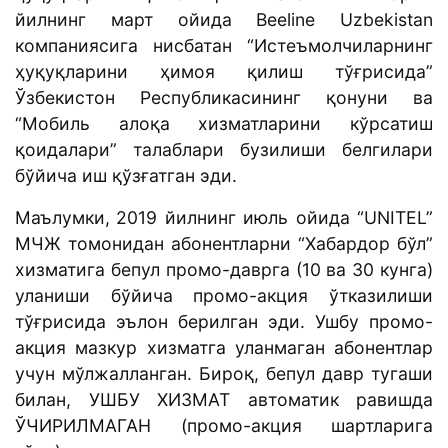
йилнинг март ойида Beeline Uzbekistan
компаниясига нисбатан “Истеъмолчиларнинг
ҳуқуқларини ҳимоя қилиш тўғрисида”
Ўзбекистон Республикасининг қонуни ва
“Мобиль алоқа хизматларини кўрсатиш
қоидалари” талаблари бузилиши белгилари
бўйича иш қўзғатган эди.
Маълумки,
2019 йилнинг июль ойида “UNITEL”
МЧЖ томонидан абонентларни “Хабардор бўл”
хизматига бепул промо-даврга (10 ва 30 кунга)
уланиши бўйича промо-акция ўтказилиши
тўғрисида эълон берилган эди. Ушбу промо-
акция мазкур хизматга уланмаган абонентлар
учун мўлжалланган. Бироқ, бепул давр тугаши
билан, УШБУ ХИЗМАТ автоматик равишда
ЎЧИРИЛМАГАН (промо-акция шартларига