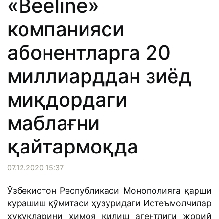
«Beeline»
компанияси
абонентларга 20
миллиарддан зиёд
миқдордаги
маблағни
қайтармоқда
07.12.2020 15:37
Ўзбекистон Республикаси Монополияга қарши
курашиш қўмитаси ҳузуридаги Истеъмолчилар
ҳуқуқларини ҳимоя қилиш агентлиги жорий