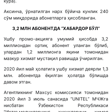
кўра).
Аксинча, ўрнатилган нарх бўйича кунлик 240
сўм миқдорида абонетларга ҳисобланган.
3,2 МЛН АБОНЕНТДА “ХАБАРДОР БЎЛ”
Ушбу промо-акцияга умумий ҳисобда 3,2
миллиондан ортиқ абонент уланган бўлиб,
улардан 1,2 миллионга яқини томонидан
мазкур хизмат мустақил равишда ўчирилган.
2020 йил май ҳолатига ушбу хизмат деярли 1,3
млн. абонентда ёқилган ҳолатда бўлишда
давом этган.
Агентликнинг Махсус комиссияси томонидан
2020 йил 3 июль санасида “UNITEL” МЧЖга
нисбатан Ўзбекистон Республикаси
“Истеъмолчиларнинг ҳуқуқларини ҳимоя