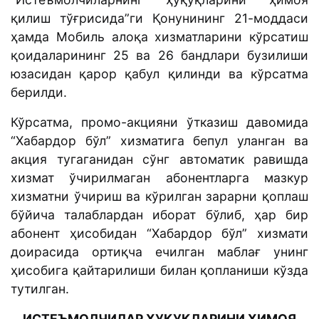
қилиш тўғрисида”ги Қонунининг 21-моддаси
ҳамда Мобиль алоқа хизматларини кўрсатиш
қоидаларининг 25 ва 26 бандлари бузилиши
юзасидан қарор қабул қилинди ва кўрсатма
берилди.
Кўрсатма, промо-акцияни ўтказиш давомида
“Хабардор бўл” хизматига бепул уланган ва
акция тугаганидан сўнг автоматик равишда
хизмат ўчирилмаган абонентларга мазкур
хизматни ўчириш ва кўрилган зарарни қоплаш
бўйича талаблардан иборат бўлиб, ҳар бир
абонент ҳисобидан “Хабардор бўл” хизмати
доирасида ортиқча ечилган маблағ унинг
ҳисобига қайтарилиши билан қопланиши кўзда
тутилган.
ИСТЕЪМОЛЧИЛАР ҲУҚУҚЛАРИНИ ҲИМОЯ