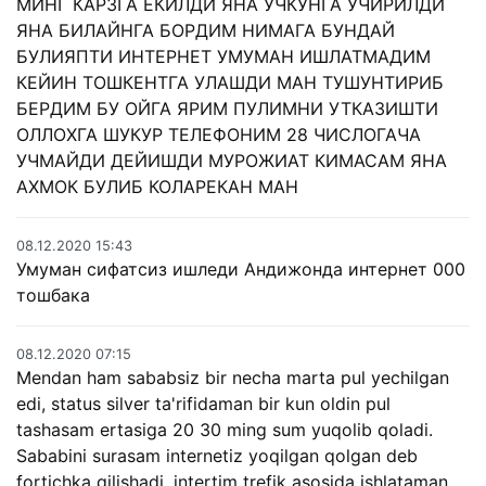
МИНГ КАРЗГА ЕКИЛДИ ЯНА УЧКУНГА УЧИРИЛДИ
ЯНА БИЛАЙНГА БОРДИМ НИМАГА БУНДАЙ
БУЛИЯПТИ ИНТЕРНЕТ УМУМАН ИШЛАТМАДИМ
КЕЙИН ТОШКЕНТГА УЛАШДИ МАН ТУШУНТИРИБ
БЕРДИМ БУ ОЙГА ЯРИМ ПУЛИМНИ УТКАЗИШТИ
ОЛЛОХГА ШУКУР ТЕЛЕФОНИМ 28 ЧИСЛОГАЧА
УЧМАЙДИ ДЕЙИШДИ МУРОЖИАТ КИМАСАМ ЯНА
АХМОК БУЛИБ КОЛАРЕКАН МАН
08.12.2020 15:43
Умуман сифатсиз ишледи Андижонда интернет 000
тошбака
08.12.2020 07:15
Mendan ham sababsiz bir necha marta pul yechilgan
edi, status silver ta'rifidaman bir kun oldin pul
tashasam ertasiga 20 30 ming sum yuqolib qoladi.
Sababini surasam internetiz yoqilgan qolgan deb
fortichka qilishadi, intertim trefik asosida ishlataman.