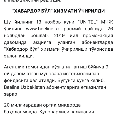
“ХАБАРДОР БЎЛ” ХИЗМАТИ ЎЧИРИЛДИ
Шу йилнинг 13 ноябрь куни “UNITEL” МЧЖ
ўзининг www.beeline.uz расмий сайтида 26
ноябрдан бошлаб, 2019 йил промо-акция
давомида акцияга уланган абонентларда
“Хабардор бўл” хизмати ўчирилиши тўғрисида
эълон қилди.
Агентлик томонидан қўзғатилган иш бўйича 9
ой давом этган мунозара истеъмолчилар
фойдасига ҳал этилди. Бугунги кунга келиб,
Beeline Uzbekistan абонентларига етказилган
зарар
20 миллиарддан ортиқ миқдорда
баҳоланмоқда. Қувонарлиси, компания