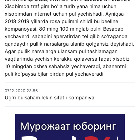
Xisobimda trafigim bo'la turib yana nima uchun
xisobimdan internet uchun pul yechishadi. Ayniqsa
2018 2019 yillarda rosa pulimni shildi bu beeline
kompanoyasi. 80 ming 100 minglab pulni Besabab
yechaverdi sababini aperatirdan tel qilib so'raganda
qandaydir pullik narsalarga ulanib qolgansiz deyishadi.
Agar pullik narsalarga ulansam pul tashlamagan
vaqtlarimda yechish kerakku qolaversa faqat xisobiz
10 mingdan oshsa sababsiz yechaveradi, abanentni
puli ko'paysa bjlar birdan pul yechaveradi
07.12.2020 23:56
Ug'ri bulsaham lekin sifatli kompaniya.