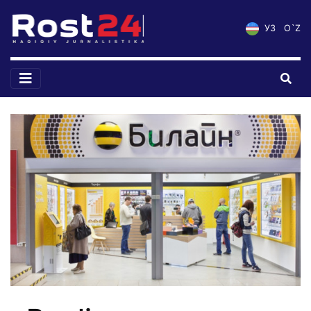
УЗ
O`Z