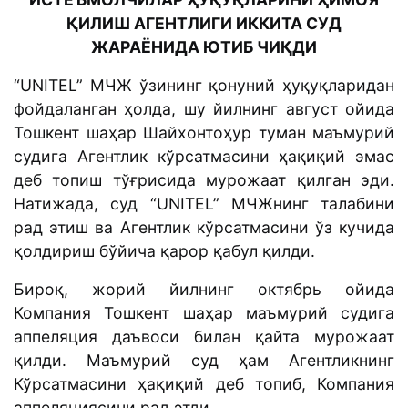
ҚИЛИШ АГЕНТЛИГИ ИККИТА СУД
ЖАРАЁНИДА ЮТИБ ЧИҚДИ
“UNITEL” МЧЖ ўзининг қонуний ҳуқуқларидан
фойдаланган ҳолда, шу йилнинг август ойида
Тошкент шаҳар Шайхонтоҳур туман маъмурий
судига Агентлик кўрсатмасини ҳақиқий эмас
деб топиш тўғрисида мурожаат қилган эди.
Натижада, суд “UNITEL” МЧЖнинг талабини
рад этиш ва Агентлик кўрсатмасини ўз кучида
қолдириш бўйича қарор қабул қилди.
Бироқ, жорий йилнинг октябрь ойида
Компания Тошкент шаҳар маъмурий судига
аппеляция даъвоси билан қайта мурожаат
қилди. Маъмурий суд ҳам Агентликнинг
Кўрсатмасини ҳақиқий деб топиб, Компания
аппеляциясини рад этди.