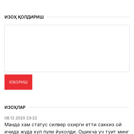
ИЗОҲ ҚОЛДИРИШ
ЮБОРИШ
ИЗОҲЛАР
08.12.2020 23:22
Манда хам статус силвер охирги етти саккиз ой
ичида жуда куп пули йуколди. Ошикча уч туит минг