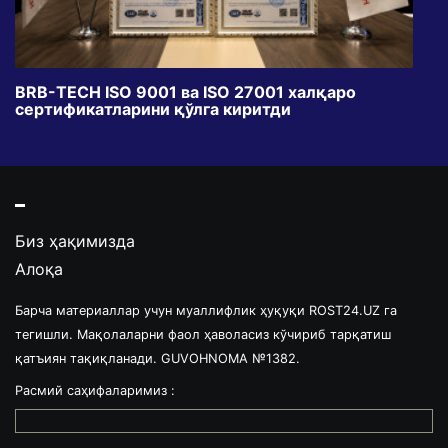
BRB-TECH ISO 9001 ва ISO 27001 халқаро
«Бу
сертификатларини қўлга киритди
клуб
Биз ҳақимизда
Алоқа
Барча материаллар учун муаллифлик ҳуқуқи ROST24.UZ га
тегишли. Мақолаларни фаол ҳаволасиз кўчириб тарқатиш
қатъиян тақиқланади. GUVOHNOMA №1382.
Расмий саҳифаларимиз :