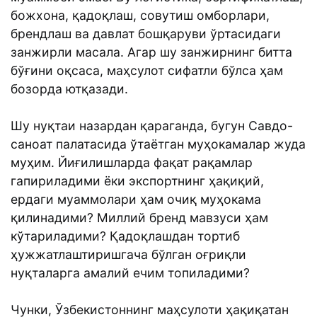
божхона, қадоқлаш, совутиш омборлари,
брендлаш ва давлат бошқаруви ўртасидаги
занжирли масала. Агар шу занжирнинг битта
бўғини оқсаса, маҳсулот сифатли бўлса ҳам
бозорда ютқазади.
Шу нуқтаи назардан қараганда, бугун Савдо-
саноат палатасида ўтаётган муҳокамалар жуда
муҳим. Йиғилишларда фақат рақамлар
гапириладими ёки экспортнинг ҳақиқий,
ердаги муаммолари ҳам очиқ муҳокама
қилинадими? Миллий бренд мавзуси ҳам
кўтариладими? Қадоқлашдан тортиб
ҳужжатлаштиришгача бўлган оғриқли
нуқталарга амалий ечим топиладими?
Чунки, Ўзбекистоннинг маҳсулоти ҳақиқатан