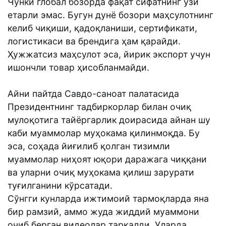
Чунки глобал бозорда фақат сифатнинг ўзи
етарли эмас. Бугун дунё бозори маҳсулотнинг
келиб чиқиши, қадоқланиши, сертификати,
логистикаси ва брендига ҳам қарайди.
Ҳужжатсиз маҳсулот эса, йирик экспорт учун
ишончли товар ҳисобланмайди.
Айни пайтда Савдо-саноат палатасида
Президентнинг тадбиркорлар билан очиқ
мулоқотига тайёргарлик доирасида айнан шу
каби муаммолар муҳокама қилинмоқда. Бу
эса, соҳада йиғилиб қолган тизимли
муаммолар ниҳоят юқори даражага чиққани
ва уларни очиқ муҳокама қилиш зарурати
туғилганини кўрсатади.
Сўнгги кунларда ижтимоий тармоқларда яна
бир рамзий, аммо жуда жиддий муаммони
очиб берган видеолар тарқалди. Уларда