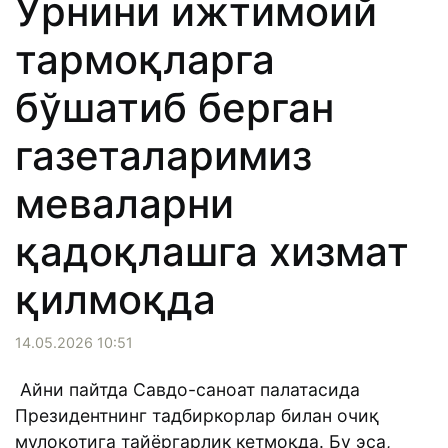
Ўрнини ижтимоий
тармоқларга
бўшатиб берган
газеталаримиз
меваларни
қадоқлашга хизмат
қилмоқда
14.05.2026 10:51
Айни пайтда Савдо-саноат палатасида
Президентнинг тадбиркорлар билан очиқ
мулоқотига тайёргарлик кетмоқда. Бу эса,