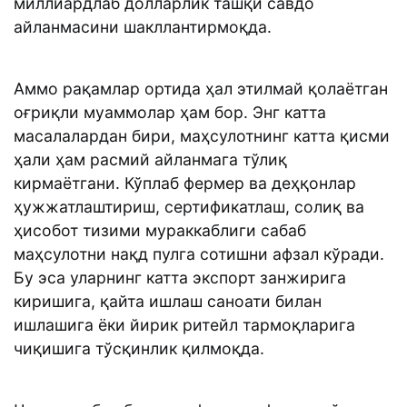
миллиардлаб долларлик ташқи савдо
айланмасини шакллантирмоқда.
Аммо рақамлар ортида ҳал этилмай қолaётган
оғриқли муаммолар ҳам бор. Энг катта
масалалардан бири, маҳсулотнинг катта қисми
ҳали ҳам расмий айланмага тўлиқ
кирмаётгани. Кўплаб фермер ва деҳқонлар
ҳужжатлаштириш, сертификатлаш, солиқ ва
ҳисобот тизими мураккаблиги сабаб
маҳсулотни нақд пулга сотишни афзал кўради.
Бу эса уларнинг катта экспорт занжирига
киришига, қайта ишлаш саноати билан
ишлашига ёки йирик ритейл тармоқларига
чиқишига тўсқинлик қилмоқда.