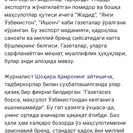
экспортга жўнатилаётган помидор ва бошқа
маҳсулотлар қутиси ичига “Жадид”, “Янги
Ўзбекистон”, “Ишонч” каби газеталар ўралгани
кўринган. Бу экспорт маданияти, қадоқлаш
саноати ва миллий бренд сиёсатидаги катта
бўшлиқнинг белгиси. Газеталар, уларга
сарфланаётган меҳнат, муаллифлик ҳуқуқлари,
булар энди алоҳида мавзу.
Журналист
Шоҳира Ҳамронинг айтишича,
тадбиркорлар билан суҳбатлашилганда улар
қизиқ бир фикрни билдирган: “Газетасиз
борса, маҳсулот Ўзбекистондан келганига
ишонишмайди”. Бу гап ҳазилга ўхшаса-да,
унинг ортида ачинарли ҳақиқат ётибди. Биз
ҳали ҳам халқаро бозорда ўз маҳсулотимизни
замонавий бренд, стандарт қадоқ ёки миллий