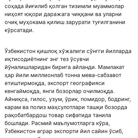
соҳада йиғилиб қолган тизимли муаммолар
ниҳоят юқори даражага чиққани ва уларни
очиқ муҳокама қилиш зарурати туғилганини
кўрсатади.
Ўзбекистон қишлоқ хўжалиги сўнгги йилларда
иқтисодиётнинг энг тез ўсувчи
йўналишларидан бирига айланди. Мамлакат
ҳар йили миллионлаб тонна мева-сабзавот
етиштирмоқда, экспорт географияси
кенгаймоқда, янги бозорлар очилмоқда.
Айниқса, гилос, узум, ўрик, помидор, бодринг,
карам ва полиз маҳсулотлари ташқи бозорда
рақобатбардош товар сифатида танила
бошлади. Расмий маълумотларга кўра,
Ўзбекистон аграр экспорти йил сайин ўсиб,