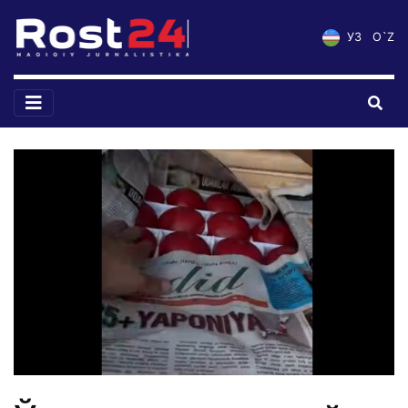
УЗ
O`Z