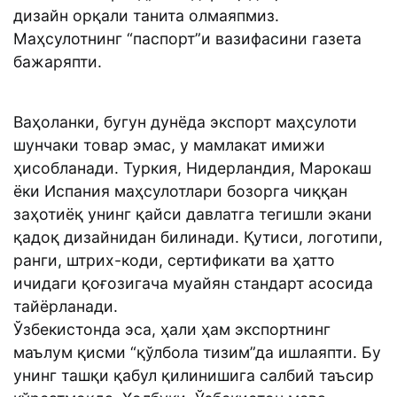
дизайн орқали танита олмаяпмиз.
Маҳсулотнинг “паспорт”и вазифасини газета
бажаряпти.
Ваҳоланки, бугун дунёда экспорт маҳсулоти
шунчаки товар эмас, у мамлакат имижи
ҳисобланади. Туркия, Нидерландия, Марокаш
ёки Испания маҳсулотлари бозорга чиққан
заҳотиёқ унинг қайси давлатга тегишли экани
қадоқ дизайнидан билинади. Қутиси, логотипи,
ранги, штрих-коди, сертификати ва ҳатто
ичидаги қоғозигача муайян стандарт асосида
тайёрланади.
Ўзбекистонда эса, ҳали ҳам экспортнинг
маълум қисми “қўлбола тизим”да ишлаяпти. Бу
унинг ташқи қабул қилинишига салбий таъсир