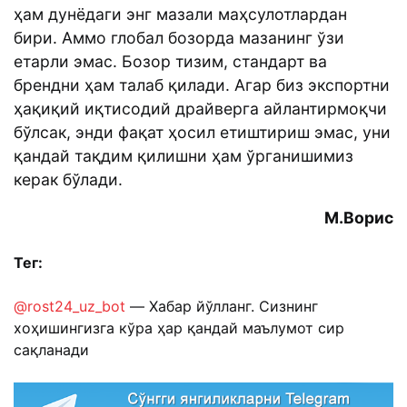
ҳам дунёдаги энг мазали маҳсулотлардан
бири. Аммо глобал бозорда мазанинг ўзи
етарли эмас. Бозор тизим, стандарт ва
брендни ҳам талаб қилади. Агар биз экспортни
ҳақиқий иқтисодий драйверга айлантирмоқчи
бўлсак, энди фақат ҳосил етиштириш эмас, уни
қандай тақдим қилишни ҳам ўрганишимиз
керак бўлади.
М.Ворис
Тег:
@rost24_uz_bot
— Хабар йўлланг. Сизнинг
хоҳишингизга кўра ҳар қандай маълумот сир
сақланади