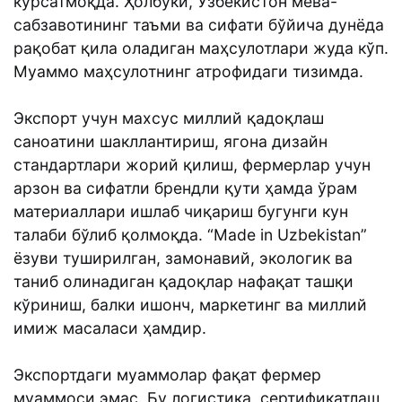
кўрсатмоқда. Ҳолбуки, Ўзбекистон мева-
сабзавотининг таъми ва сифати бўйича дунёда
рақобат қила оладиган маҳсулотлари жуда кўп.
Муаммо маҳсулотнинг атрофидаги тизимда.
Экспорт учун махсус миллий қадоқлаш
саноатини шакллантириш, ягона дизайн
стандартлари жорий қилиш, фермерлар учун
арзон ва сифатли брендли қути ҳамда ўрам
материаллари ишлаб чиқариш бугунги кун
талаби бўлиб қолмоқда. “Made in Uzbekistan”
ёзуви туширилган, замонавий, экологик ва
таниб олинадиган қадоқлар нафақат ташқи
кўриниш, балки ишонч, маркетинг ва миллий
имиж масаласи ҳамдир.
Экспортдаги муаммолар фақат фермер
муаммоси эмас. Бу логистика, сертификатлаш,