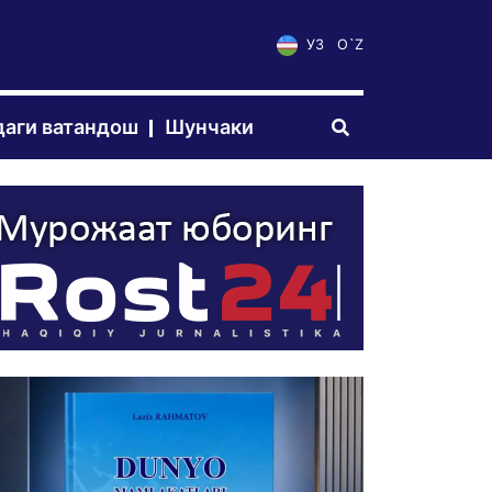
УЗ
O`Z
аги ватандош
Шунчаки