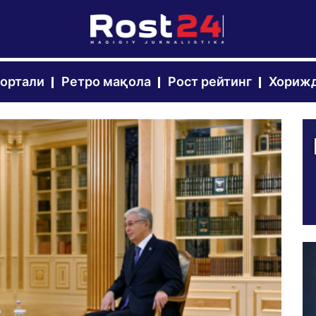
портали
Ретро мақола
Рост рейтинг
Хорижд