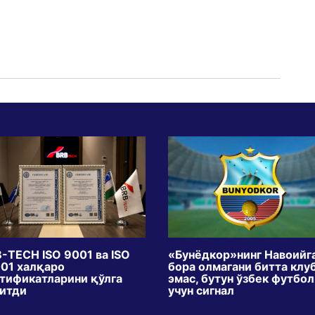
-TECH ISO 9001 ва ISO
«Бунёдкор»нинг Навоийг
01 халқаро
бора олмагани битта клу
тификатларини қўлга
эмас, бутун ўзбек футбо
итди
учун сигнал