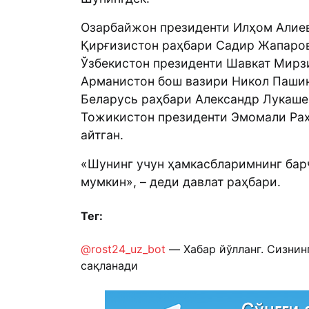
Озарбайжон президенти Илҳом Алие
Қирғизистон раҳбари Садир Жапаров
Ўзбекистон президенти Шавкат Мирз
Арманистон бош вазири Никол Пашин
Беларусь раҳбари Александр Лукашен
Тожикистон президенти Эмомали Раҳ
айтган.
«Шунинг учун ҳамкасбларимнинг бар
мумкин», – деди давлат раҳбари.
Тег:
@rost24_uz_bot
— Хабар йўлланг. Сизнин
сақланади