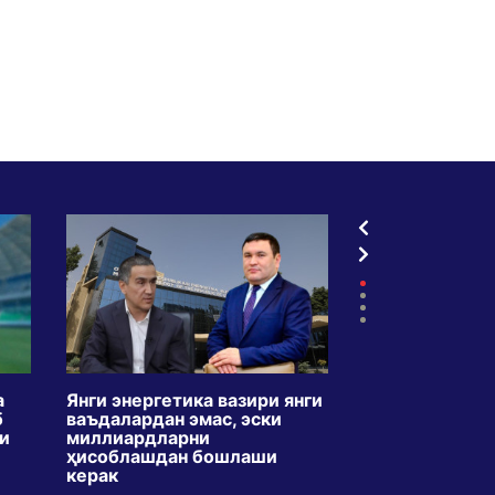
а
Янги энергетика вазири янги
ТВдаги креди
б
ваъдалардан эмас, эски
5 ойда икки б
ли
миллиардларни
кўпайди. Мақс
ҳисоблашдан бошлаши
ўзбекларни қа
керак
ўргатишми?