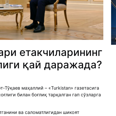
ри етакчиларининг
иги қай даражада?
-Тўқаев маҳаллий – «Turkistan» газетасига
оғлиги билан боғлиқ тарқалган гап сўзларга
тганини ва саломатлигидан шикоят