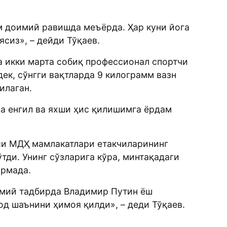
 доимий равишда меъёрда. Ҳар куни йога
сиз», – дейди Тўқаев.
а икки марта собиқ профессионал спортчи
ек, сўнгги вақтларда 9 килограмм вазн
илаган.
ча енгил ва яхши ҳис қилишимга ёрдам
си МДҲ мамлакатлари етакчиларининг
тди. Унинг сўзларига кўра, минтақадаги
ормада.
смий тадбирда Владимир Путин ёш
од шаънини ҳимоя қилди», – деди Тўқаев.