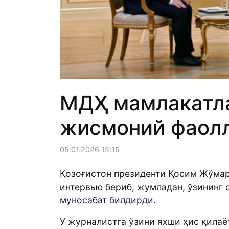
МДҲ мамлакатла
жисмоний фаолл
05.01.2026 15:15
Қозоғистон президенти Қосим Жўмарт
интервью бериб, жумладан, ўзининг с
муносабат билдирди.
У журналистга ўзини яхши ҳис қилаё