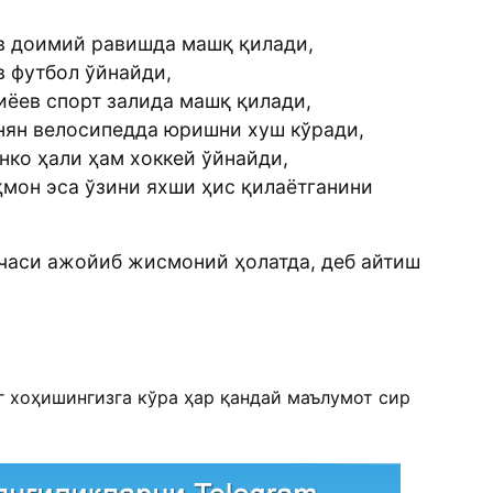
в доимий равишда машқ қилади,
 футбол ўйнайди,
иёев спорт залида машқ қилади,
ян велосипедда юришни хуш кўради,
ко ҳали ҳам хоккей ўйнайди,
мон эса ўзини яхши ҳис қилаётганини
часи ажойиб жисмоний ҳолатда, деб айтиш
г хоҳишингизга кўра ҳар қандай маълумот сир