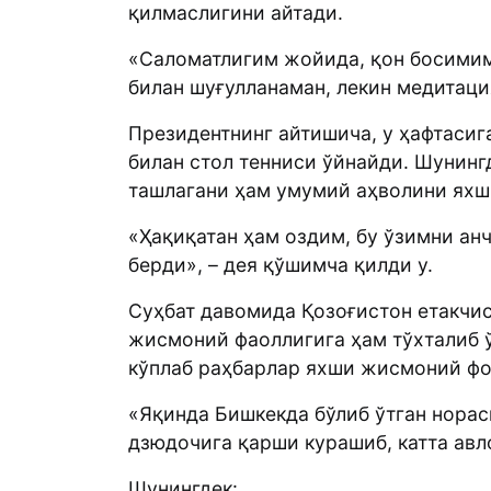
қилмаслигини айтади.
«Саломатлигим жойида, қон босимим
билан шуғулланаман, лекин медитация
Президентнинг айтишича, у ҳафтасиг
билан стол тенниси ўйнайди. Шунингд
ташлагани ҳам умумий аҳволини яхш
«Ҳақиқатан ҳам оздим, бу ўзимни ан
берди», – дея қўшимча қилди у.
Суҳбат давомида Қозоғистон етакчи
жисмоний фаоллигига ҳам тўхталиб ў
кўплаб раҳбарлар яхши жисмоний ф
«Яқинда Бишкекда бўлиб ўтган нора
дзюдочига қарши курашиб, катта авл
Шунингдек: