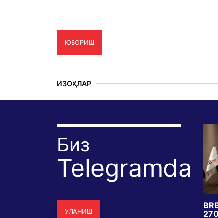
ЮБОРИШ
ИЗОҲЛАР
Биз
Telegramda
сидаги
Бир хил зилзила, икки хил
BRB
УЛАНИШ
ил ислоҳотими
тақдир: Япония нега омон
270