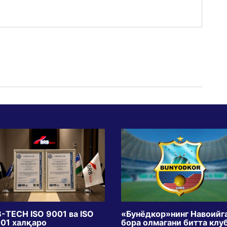
-TECH ISO 9001 ва ISO
«Бунёдкор»нинг Навоийг
01 халқаро
бора олмагани битта клу