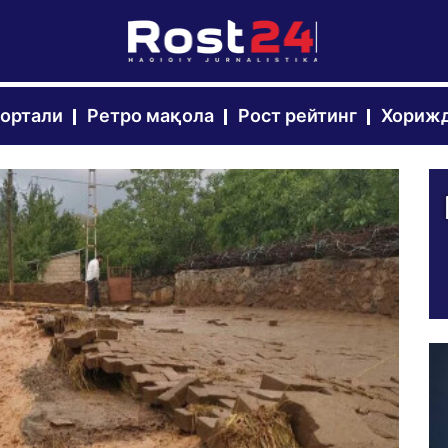
портали
Ретро мақола
Рост рейтинг
Хорижд