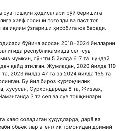
ва сув тошқин ҳодисалари рўй беришига
лига хавф солиши тоғолди ва паст тоғ
 ва иқлим ўзгариши ҳисобига юз беради.
одисаси бўйича асосан 2018−2024 йилларни
ралиғида республикамизда сел-сув
из мумкин, сўнгги 5 йилда 617 та шундай
дан қайд этилган. Жумладан, 2020 йилда 119
0 та, 2023 йилда 47 та ва 2024 йилда 155 та
олинган. Бу йил бироз қурғоқчилик
та, хусусан, Сурхондарёда 8 та, Жиззах,
Наманганда 3 та сел ва сув тошқинлари
га хавф соладиган ҳудудларда, дарё ва
 каби объектлар агентлик томонидан доимий