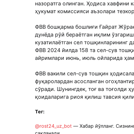
назоратга олинган. Ҳодиса хавфини
ҳукумат комиссияси аъзолари тезкор
ФВВ бошқарма бошлиғи Ғайрат Жўрае
дунёда рўй бераётган иқлим ўзгариш
кузатилаётган сел тошқинларининг д
ФВВ 2024 йилда 158 та сел-сув тошқ
айримлари июнь, июль ойларида ҳам 
ФВВ вакили сел-сув тошқин ҳодисала
фуқаролардан асосланган огоҳланти
сўради. Шунингдек, тоғ ва тоғолди ҳ
қоидаларига риоя қилиш тавсия қил
Тег:
@rost24_uz_bot
— Хабар йўлланг. Сизнин
сақланади