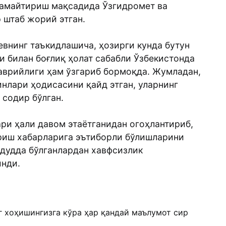
 камайтириш мақсадида Ўзгидромет ва
 штаб жорий этган.
внинг таъкидлашича, ҳозирги кунда бутун
и билан боғлиқ ҳолат сабабли Ўзбекистонда
аврийлиги ҳам ўзгариб бормоқда. Жумладан,
инлари ҳодисасини қайд этган, уларнинг
содир бўлган.
ри ҳали давом этаётганидан огоҳлантириб,
риш хабарларига эътиборли бўлишларини
удудда бўлганлардан хавфсизлик
инди.
г хоҳишингизга кўра ҳар қандай маълумот сир