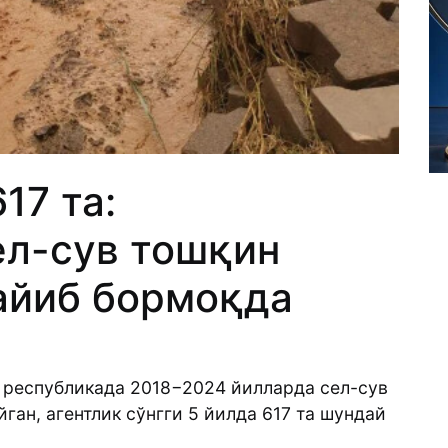
17 та:
ел-сув тошқин
айиб бормоқда
, республикада 2018−2024 йилларда сел-сув
ан, агентлик сўнгги 5 йилда 617 та шундай