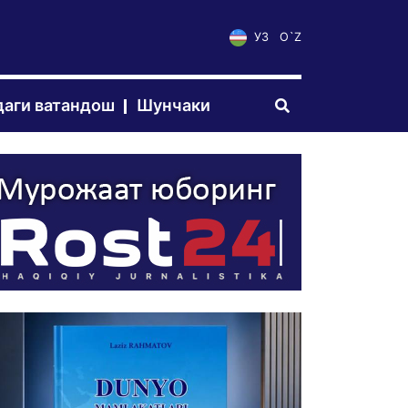
УЗ
O`Z
аги ватандош
Шунчаки