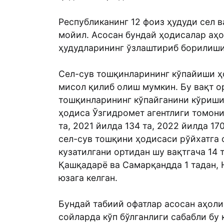
Республиканинг 12 фоиз ҳудуди сел 
мойил. Асосан бундай ҳодисалар аҳо
ҳудудларининг ўзлаштириб борилиши
Сел-сув тошқинларининг кўпайиши ҳ
мисол қилиб олиш мумкин. Бу вақт о
тошқинларининг кўпайганини кўришим
ҳодиса Ўзгидромет агентлиги томони
та, 2021 йилда 134 та, 2022 йилда 17
сел-сув тошқини ҳодисаси рўйхатга 
кузатилгани ортидан шу вақтгача 14 
Қашқадарё ва Самарқандда 1 тадан, 
юзага келган.
Бундай табиий офатлар асосан аҳоли
сойларда кўп бўлганлиги сабабли бу