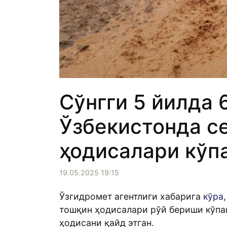
Сўнгги 5 йилда 6
Ўзбекистонда с
ҳодисалари кўп
19.05.2025 19:15
Ўзгидромет агентлиги хабарига
кўра
тошқин ҳодисалари рўй бериши кўпайг
ҳодисани қайд этган.