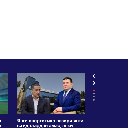
а
Янги энергетика вазири янги
ТВдаги креди
б
ваъдалардан эмас, эски
5 ойда икки б