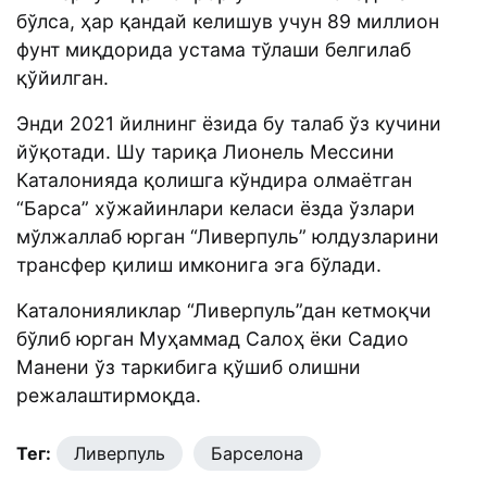
бўлса, ҳар қандай келишув учун 89 миллион
фунт миқдорида устама тўлаши белгилаб
қўйилган.
Энди 2021 йилнинг ёзида бу талаб ўз кучини
йўқотади. Шу тариқа Лионель Мессини
Каталонияда қолишга кўндира олмаётган
“Барса” хўжайинлари келаси ёзда ўзлари
мўлжаллаб юрган “Ливерпуль” юлдузларини
трансфер қилиш имконига эга бўлади.
Каталонияликлар “Ливерпуль”дан кетмоқчи
бўлиб юрган Муҳаммад Салоҳ ёки Садио
Манени ўз таркибига қўшиб олишни
режалаштирмоқда.
Тег:
Ливерпуль
Барселона