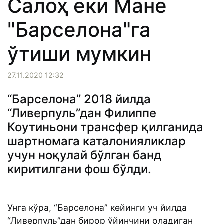
Салоҳ ёки Мане
"Барселона"га
ўтиши мумкин
27.11.2020 12:32
“Барселона” 2018 йилда
“Ливерпуль”дан Филиппе
Коутиньони трансфер қилганида
шартномага каталонияликлар
учун ноқулай бўлган банд
киритилгани фош бўлди.
Унга кўра, “Барселона” кейинги уч йилда
“Ливерпуль”дан бирор ўйинчини оладиган