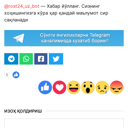
@rost24_uz_bot
— Хабар йўлланг. Сизнинг
хоҳишингизга кўра ҳар қандай маълумот сир
сақланади
1
ИЗОҲ ҚОЛДИРИШ