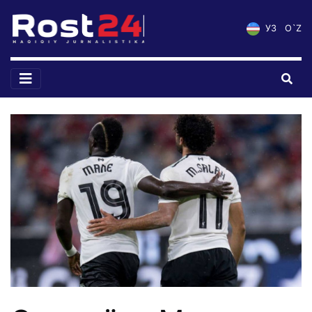
УЗ
O`Z