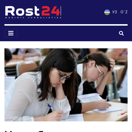
УЗ
O`Z