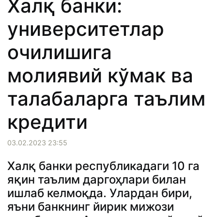
Халқ банки:
университетлар
очилишига
молиявий кўмак ва
талабаларга таълим
кредити
03.02.2023 23:55
Халқ банки республикадаги 10 га
яқин таълим даргоҳлари билан
ишлаб келмоқда. Улардан бири,
яъни банкнинг йирик мижози