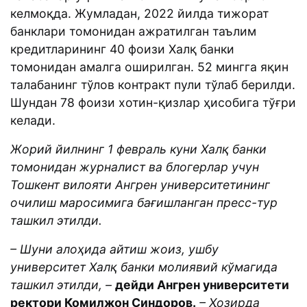
келмоқда. Жумладан, 2022 йилда тижорат
банклари томонидан ажратилган таълим
кредитларининг 40 фоизи Халқ банки
томонидан амалга оширилган. 52 мингга яқин
талабанинг тўлов контракт пули тўлаб берилди.
Шундан 78 фоизи хотин-қизлар ҳисобига тўғри
келади.
Жорий йилнинг 1 февраль куни Халқ банки
томонидан журналист ва блогерлар учун
Тошкент вилояти Ангрен университетининг
очилиш маросимига бағишланган пресс-тур
ташкил этилди.
– Шуни алоҳида айтиш жоиз, ушбу
университет Халқ банки молиявий кўмагида
ташкил этилди, –
дейди Ангрен университети
ректори Комилжон Синдоров.
– Ҳозирда