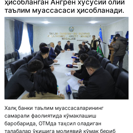
ҳисобланган Ангрен хусусий олий
таълим муассасаси ҳисобланади.
Халқ банки таълим муассасаларининг
самарали фаолиятида кўмаклашиш
баробарида, ОТМда таҳсил оладиган
талабалар ўқишига молиявий кўмак бериб