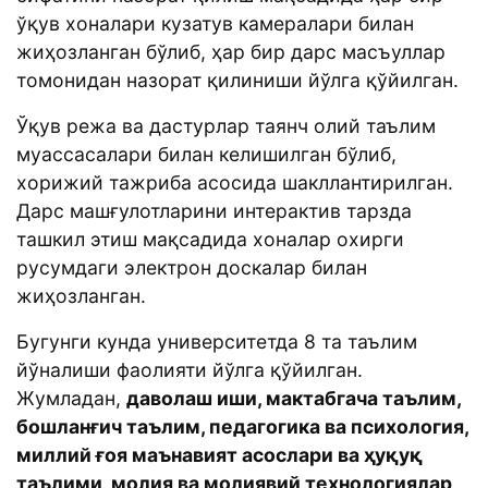
ўқув хоналари кузатув камералари билан
жиҳозланган бўлиб, ҳар бир дарс масъуллар
томонидан назорат қилиниши йўлга қўйилган.
Ўқув режа ва дастурлар таянч олий таълим
муассасалари билан келишилган бўлиб,
хорижий тажриба асосида шакллантирилган.
Дарс машғулотларини интерактив тарзда
ташкил этиш мақсадида хоналар охирги
русумдаги электрон доскалар билан
жиҳозланган.
Бугунги кунда университетда 8 та таълим
йўналиши фаолияти йўлга қўйилган.
Жумладан,
даволаш иши, мактабгача таълим,
бошланғич таълим, педагогика ва психология,
миллий ғоя маънавият асослари ва ҳуқуқ
таълими, молия ва молиявий технологиялар,