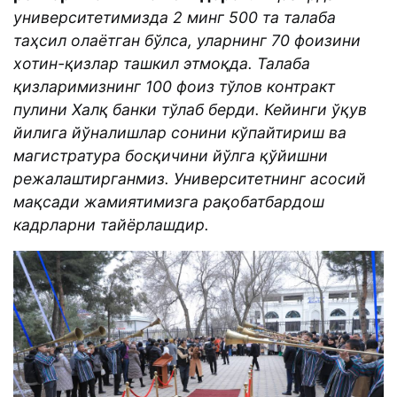
университетимизда 2 минг 500 та талаба
таҳсил олаётган бўлса, уларнинг 70 фоизини
хотин-қизлар ташкил этмоқда. Талаба
қизларимизнинг 100 фоиз тўлов контракт
пулини Халқ банки тўлаб берди. Кейинги ўқув
йилига йўналишлар сонини кўпайтириш ва
магистратура босқичини йўлга қўйишни
режалаштирганмиз. Университетнинг асосий
мақсади жамиятимизга рақобатбардош
кадрларни тайёрлашдир.