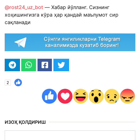
@rost24_uz_bot
— Хабар йўлланг. Сизнинг
хоҳишингизга кўра ҳар қандай маълумот сир
сақланади
2
ИЗОҲ ҚОЛДИРИШ