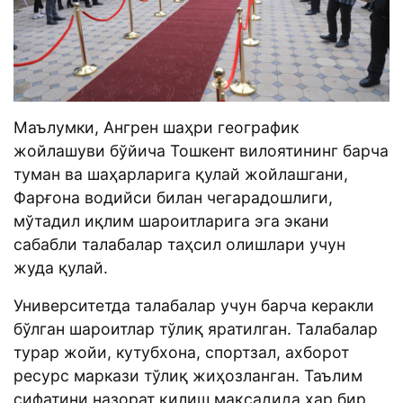
Маълумки, Ангрен шаҳри географик
жойлашуви бўйича Тошкент вилоятининг барча
туман ва шаҳарларига қулай жойлашгани,
Фарғона водийси билан чегарадошлиги,
мўтадил иқлим шароитларига эга экани
сабабли талабалар таҳсил олишлари учун
жуда қулай.
Университетда талабалар учун барча керакли
бўлган шароитлар тўлиқ яратилган. Талабалар
турар жойи, кутубхона, спортзал, ахборот
ресурс маркази тўлиқ жиҳозланган. Таълим
сифатини назорат қилиш мақсадида ҳар бир