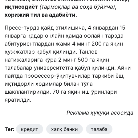
иқтисодиёт
(тармоқлар ва соҳа бўйича)
,
хорижий тил ва адабиёти.
Пресс-турда қайд этилишича, 4 январдан 15
январга қадар онлайн ҳамда офлайн тарзда
абитуриентлардан жами 4 минг 200 га яқин
ҳужжатлар қабул қилинди. Танлов
натижаларига кўра 2 минг 500 га яқин
талабалар университетга қабул қилинди. Aйни
пайтда профессор-ўқитувчилар таркиби ёш,
иқтидорли ходимлар билан тўла
шакллантирилди. 70 га яқин иш ўринлари
яратилди.
Реклама ҳуқуқи асосида
Тег:
кредит
халқ банки
талаба