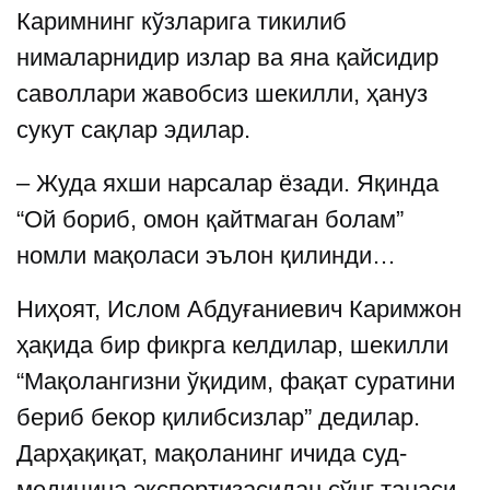
Каримнинг кўзларига тикилиб
нималарнидир излар ва яна қайсидир
саволлари жавобсиз шекилли, ҳануз
сукут сақлар эдилар.
– Жуда яхши нарсалар ёзади. Яқинда
“Ой бориб, омон қайтмаган болам”
номли мақоласи эълон қилинди…
Ниҳоят, Ислом Абдуғаниевич Каримжон
ҳақида бир фикрга келдилар, шекилли
“Мақолангизни ўқидим, фақат суратини
бериб бекор қилибсизлар” дедилар.
Дарҳақиқат, мақоланинг ичида суд-
медицина экспертизасидан сўнг танаси