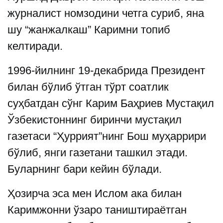
журналист номзодини четга суриб, яна
шу “жанжалкаш” Каримни топиб
келтиради.
1996-йилнинг 19-декабрида Президент
билан бўлиб ўтган тўрт соатлик
суҳбатдан сўнг Карим Баҳриев Мустақил
Ўзбекистоннинг биринчи мустақил
газетаси “Ҳуррият”нинг Бош муҳаррири
бўлиб, янги газетани ташкил этади.
Буларнинг бари кейин бўлади.
Ҳозирча эса мен Ислом ака билан
Каримжонни ўзаро таништираётган