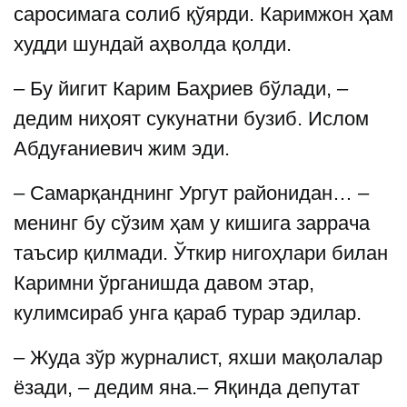
саросимага солиб қўярди. Каримжон ҳам
худди шундай аҳволда қолди.
– Бу йигит Карим Баҳриев бўлади, –
дедим ниҳоят сукунатни бузиб. Ислом
Абдуғаниевич жим эди.
– Самарқанднинг Ургут районидан… –
менинг бу сўзим ҳам у кишига заррача
таъсир қилмади. Ўткир нигоҳлари билан
Каримни ўрганишда давом этар,
кулимсираб унга қараб турар эдилар.
– Жуда зўр журналист, яхши мақолалар
ёзади, – дедим яна.– Яқинда депутат