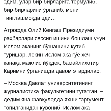
эдим, улар бир-бирларига термулиб,
бир-бирларини ўрганиб, мени
тинглашмоқда эди…
Атрофда Олий Кенгаш Президиуми
раҳбарлари сессия ишини бошлаш учун
Ислом аканинг бўшашини кутиб
туришар, лекин Ислом ака гўё ҳеч
қанақа мажлис йўқдек, бамайлихотир
Каримни ўрганишда давом этардилар.
– Москва Давлат университетининг
журналистика факультетини тугатган, –
дедим яна фавқулодда яхши “аргумент”
топилганидан қувониб. Ислом ака