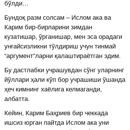
бўлди…
Бундоқ разм солсам – Ислом ака ва
Карим бир-бирларини зимдан
кузатишар, ўрганишар, мен эса орадаги
унғайсизликни тўлдириш учун тинмай
“аргумент”ларни қалаштираётган эдим.
Бу дастлабки учрашувдан сўнг уларнинг
йўллари ҳали кўп бор учрашиши ўшанда
ҳеч кимнинг хаёлига келмаганди,
албатта.
Кейин, Карим Баҳриев бир чеккада
ишсиз юрган пайтда Ислом ака уни