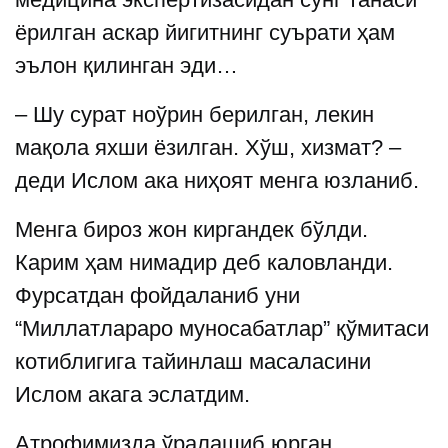
ёрилган аскар йигитнинг суърати ҳам
эълон қилинган эди…
– Шу сурат ноўрин берилган, лекин
мақола яхши ёзилган. Хўш, хизмат? –
деди Ислом ака ниҳоят менга юзланиб.
Менга бироз жон киргандек бўлди.
Карим ҳам нимадир деб каловланди.
Фурсатдан фойдаланиб уни
“Миллатлараро муносабатлар” қўмитаси
котиблигига тайинлаш масаласини
Ислом акага эслатдим.
Атрофимизда ўралашиб юрган