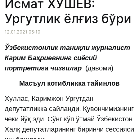
Исмат ХУШЕВ:
Ургутлик ёлғиз бўри
12.01.2021 05:10
Ўзбекистонлик таниқли журналист
Карим Баҳриевнинг сиёсий
портретига чизгилар
(давоми)
Масъу л котибликка тайинлов
Хуллас, Каримжон Ургутдан
депутатликка сайланди. Қувончимизнинг
чеки йўқ эди. Сўнг кўп ўтмай Ўзбекистон
Халқ депутатларининг биринчи сессияси