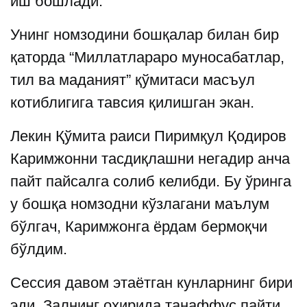
иш бошлади.
Унинг номзодини бошқалар билан бир
қаторда “Миллатлараро муносабатлар,
тил ва маданият” қўмитаси масъул
котиблигига тавсия қилишган экан.
Лекин Қўмита раиси Пиримқул Қодиров
Каримжонни тасдиқлашни негадир анча
пайт пайсалга солиб келибди. Бу ўринга
у бошқа номзодни кўзлагани маълум
бўлгач, Каримжонга ёрдам бермоқчи
бўлдим.
Сессия давом этаётган кунларнинг бири
эди. Залнинг охирида танаффус пайти