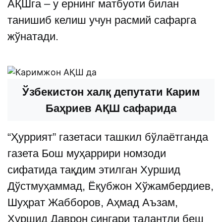
АҚШга – у ернинг матбуоти билан
танишиб келиш учун расмий сафарга
жўнатади.
Ўзбекистон халқ депутати Карим
Баҳриев АҚШ сафарида
“Ҳуррият” газетаси ташкил бўлаётганда
газета Бош муҳаррири номзоди
сифатида тақдим этилган Хуршид
Дўстмуҳаммад, Ёқубжон Хўжамбердиев,
Шуҳрат Жабборов, Аҳмад Аъзам,
Хуршид Даврон сингари талантли беш