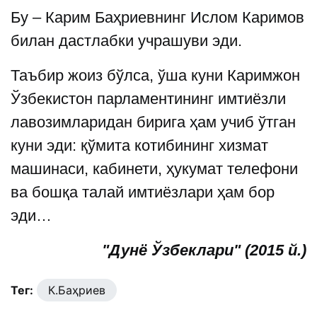
Бу – Карим Баҳриевнинг Ислом Каримов
билан дастлабки учрашуви эди.
Таъбир жоиз бўлса, ўша куни Каримжон
Ўзбекистон парламентининг имтиёзли
лавозимларидан бирига ҳам учиб ўтган
куни эди: қўмита котибининг хизмат
машинаси, кабинети, ҳукумат телефони
ва бошқа талай имтиёзлари ҳам бор
эди…
"Дунё Ўзбеклари" (2015 й.)
Тег:
К.Баҳриев