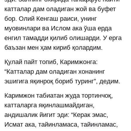
катталар дам оладиган жой ва буфет
бор. Олий Кенгаш раиси, унинг
муовинлари ва Ислом ака ўша ерда
енгил тамадди қилиб олишарди. У ерга
баъзан мен ҳам кириб қолардим.
Қулай пайт топиб, Каримжонга:
“Катталар дам оладиган хонанинг
эшигига яқинроқ бориб туринг”, дедим.
Каримжон табиатан жуда тортинчоқ,
катталарга яқинлашмайдиган,
андишалик йигит эди: “Керак эмас,
Исмат ака, тайинламаса, тайинламас,