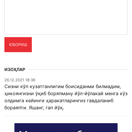
ЮБОРИШ
ИЗОҲЛАР
26.12.2021 18:36
Сизни кўп кузатганлигим боисиданми билмадим,
ҳикоянгизни ўқиб боряпману йўл-йўлакай менга кўз
олдимга кейинги ҳаракатларингиз гавдаланиб
бораяпти. Яшанг, гап йўқ.