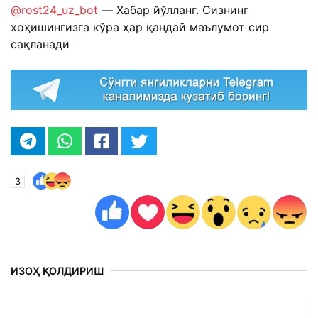
@rost24_uz_bot
— Хабар йўлланг. Сизнинг
хоҳишингизга кўра ҳар қандай маълумот сир
сақланади
3
ИЗОҲ ҚОЛДИРИШ