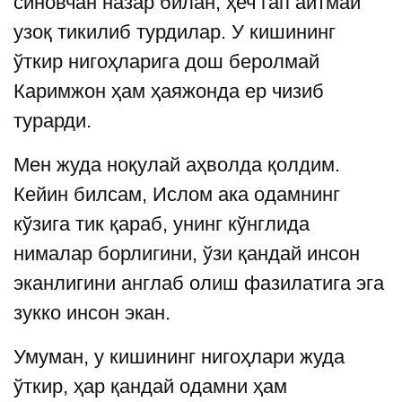
синовчан назар билан, ҳеч гап айтмай
узоқ тикилиб турдилар. У кишининг
ўткир нигоҳларига дош беролмай
Каримжон ҳам ҳаяжонда ер чизиб
турарди.
Мен жуда ноқулай аҳволда қолдим.
Кейин билсам, Ислом ака одамнинг
кўзига тик қараб, унинг кўнглида
нималар борлигини, ўзи қандай инсон
эканлигини англаб олиш фазилатига эга
зукко инсон экан.
Умуман, у кишининг нигоҳлари жуда
ўткир, ҳар қандай одамни ҳам