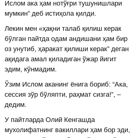
Ислом ака ҳам нотўғри тушунишлари
мумкин” деб истиҳола қилди.
Лекин мен «ҳақни талаб қилиш керак
бўлган пайтда одам андишани ҳам бир
оз унутиб, ҳаракат қилиши керак” деган
ақидага амал қиладиган ўжар йигит
эдим, кўнмадим.
Ўзим Ислом аканинг ёнига бориб: “Ака,
сессия зўр бўляпти, раҳмат сизга!”, –
дедим.
У пайтларда Олий Кенгашда
мухолифатнинг вакиллари ҳам бор эди,