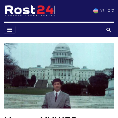
УЗ
O`Z