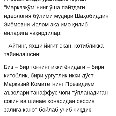
"Марказқўм"нинг ўша пайтдаги
идеология бўлими мудири Шаҳобиддин
Зиёмовни Ислом ака имо қилиб
ёнларига чақирдилар:
– Айтинг, яхши йигит экан, котибликка
тайинлашсин!
Биз – бир тоғнинг икки ёнидаги – бири
китоблик, бири ургутлик икки дўст
Марказий Комитетнинг Президиум
аъзолари танаффус чоғи тўпланадиган
сокин ва шинам хонасидан сессия
залига қанот бойлаб учиб чиқдик.