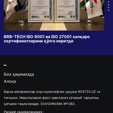
BRB-TECH ISO 9001 ва ISO 27001 халқаро
«Бу
сертификатларини қўлга киритди
клуб
Биз ҳақимизда
Алоқа
Барча материаллар учун муаллифлик ҳуқуқи ROST24.UZ га
тегишли. Мақолаларни фаол ҳаволасиз кўчириб тарқатиш
қатъиян тақиқланади. GUVOHNOMA №1382.
Расмий саҳифаларимиз :