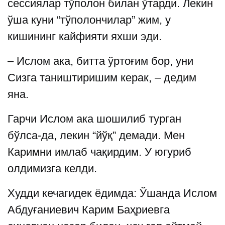
сессиялар тўполон билан ўтарди. Лекин
ўша куни “тўполончилар” жим, у
кишининг кайфияти яхши эди.
– Ислом ака, битта ўртоғим бор, уни
Сизга таништиришим керак, – дедим
яна.
Гарчи Ислом ака шошилиб турган
бўлса-да, лекин “йўқ” демади. Мен
Каримни имлаб чақирдим. У югуриб
олдимизга келди.
Худди кечагидек ёдимда: Ўшанда Ислом
Абдуғаниевич Карим Баҳриевга