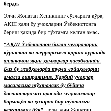
берди.
Элчи Жонатан Хеникнинг сўзларига кўра,
АҚШ ҳали бу учоқларни Ўзбекистонга
бериш ҳақида бир тўхтамга келган эмас.
“АҚШ Ўзбекистон билан чегараларни
қўриқлаш ва терроризмга қарши курашда
аллақачон яқин ҳамкорлар ҳисобланади.
Биз бу жабҳаларда турли лойиҳаларни
амалга ошираяпмиз. Ҳарбий учоқлар
масаласига тўхталсак бу бўйича
давлатларимиз орасида муҳокамалар
бормоқда ва ҳозирча бир тўхтамга
келганимиз йўқ”,
деди элчи Жонатан