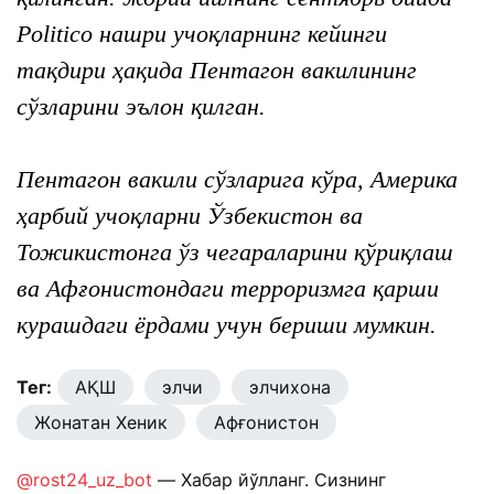
Politico нашри учоқларнинг кейинги
тақдири ҳақида Пентагон вакилининг
сўзларини эълон қилган.
Пентагон вакили сўзларига кўра, Америка
ҳарбий учоқларни Ўзбекистон ва
Тожикистонга ўз чегараларини қўриқлаш
ва Афғонистондаги терроризмга қарши
курашдаги ёрдами учун бериши мумкин.
Тег:
АҚШ
элчи
элчихона
Жонатан Хеник
Афғонистон
@rost24_uz_bot
— Хабар йўлланг. Сизнинг