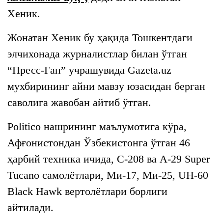
Хеник.
Жонатан Хеник бу ҳақида Тошкентдаги
элчихонада журналистлар билан ўтган
“Пресс-Гап” учрашувида Gazeta.uz
мухбирининг айни мавзу юзасидан берган
саволига жавобан айтиб ўтган.
Politico нашрининг маълумотига кўра,
Афғонистондан Ўзбекистонга ўтган 46
ҳарбий техника ичида, C-208 ва A-29 Super
Tucano самолётлари, Ми-17, Ми-25, UH-60
Black Hawk вертолётлари борлиги
айтилади.