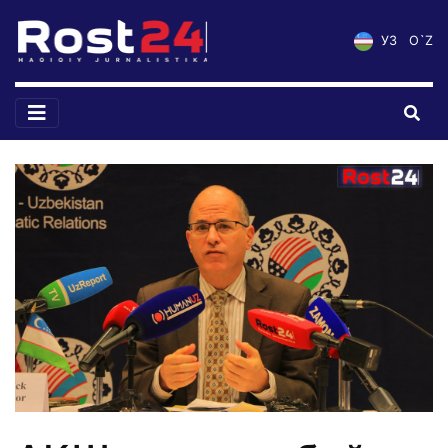
УЗ
O`Z