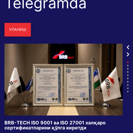
Telegramda
УЛАНИШ
BRB-TECH ISO 9001 ва ISO 27001 халқаро
«Бу
сертификатларини қўлга киритди
клуб