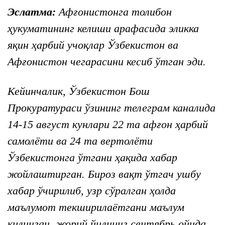
Эслатма:
Афғонистонга толибон
ҳукуматининг келиши арафасида эликка
яқин ҳарбий учоқлар Ўзбекистон ва
Афғонистон чегарасини кесиб ўтган эди.
Кейинчалик, Ўзбекистон Бош
Прокуратураси ўзининг телеграм каналида
14-15 август кунлари 22 та афғон ҳарбий
самолёти ва 24 та вертолёти
Ўзбекистонга ўтгани ҳақида хабар
жойлаштирган. Бироз вақт ўтгач ушбу
хабар ўчирилиб, узр сўралган ҳолда
маълумот текширилаётгани маълум
қилинган. жорий йилнинг сентябрь ойида