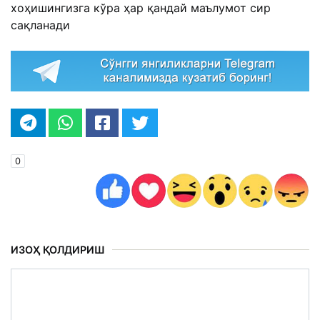
хоҳишингизга кўра ҳар қандай маълумот сир
сақланади
0
ИЗОҲ ҚОЛДИРИШ