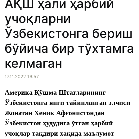
АҚШ ҳали ҳарбий
учоқларни
Ўзбекистонга бериш
бўйича бир тўхтамга
келмаган
17.11.2022 16:57
Америка Қўшма Штатларининг
Ўзбекистонга
янги
тайинланган элчиси
Жонатан Хеник Афғонистондан
Ўзбекистон ҳудудига ўтган ҳарбий
учоқлар тақдири ҳақида маълумот