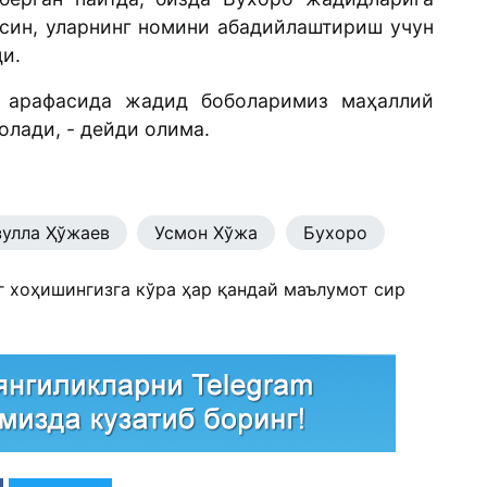
син, уларнинг номини абадийлаштириш учун
ди.
и арафасида жадид боболаримиз маҳаллий
олади, - дейди олима.
улла Ҳўжаев
Усмон Хўжа
Бухоро
г хоҳишингизга кўра ҳар қандай маълумот сир