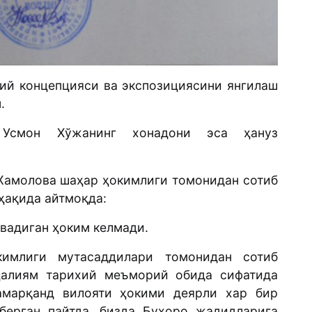
мий концепцияси ва экспозициясини янгилаш
.
Усмон Хўжанинг хонадони эса ҳануз
Жамолова шаҳар ҳокимлиги томонидан сотиб
ҳақида айтмоқда:
евадиган ҳоким келмади.
кимлиги мутасаддилари томонидан сотиб
ҳалиям тарихий меъморий обида сифатида
амарқанд вилояти ҳокими деярли хар бир
берган пайтда, бизда Бухоро жадидларига