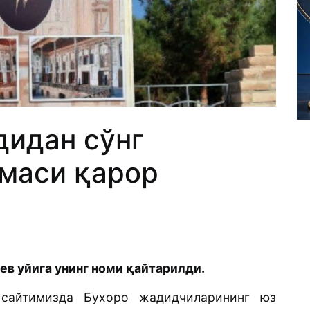
дидан сўнг
маси қарор
в уйига унинг номи қайтарилди.
 сайтимизда Бухоро жадидчиларининг юз