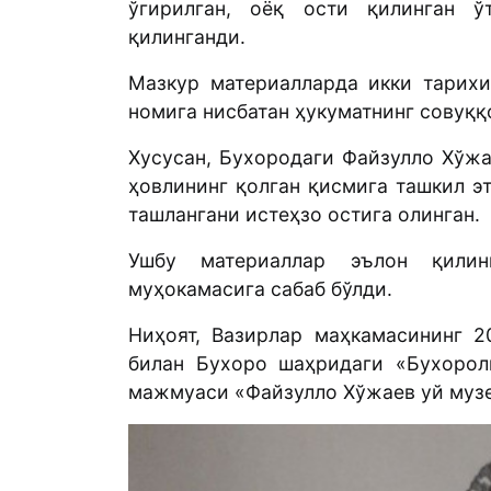
ўгирилган, оёқ ости қилинган 
қилинганди.
Мазкур материалларда икки тарих
номига нисбатан ҳукуматнинг совуққ
Хусусан, Бухородаги Файзулло Хўжа
ҳовлининг қолган қисмига ташкил э
ташлангани истеҳзо остига олинган.
Ушбу материаллар эълон қилинг
муҳокамасига сабаб бўлди.
Ниҳоят, Вазирлар маҳкамасининг 2
билан Бухоро шаҳридаги «Бухорол
мажмуаси «Файзулло Хўжаев уй музе