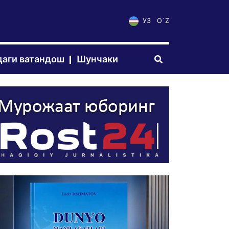
УЗ
O`Z
аги ватандош
Шунчаки