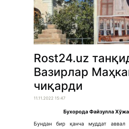
Rost24.uz танқи
Вазирлар Маҳка
чиқарди
11.11.2022 15:47
Бухорода Файзулла Хўжае
Бундан бир қанча муддат аввал