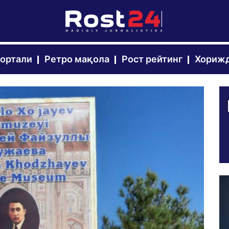
портали
Ретро мақола
Рост рейтинг
Хорижд