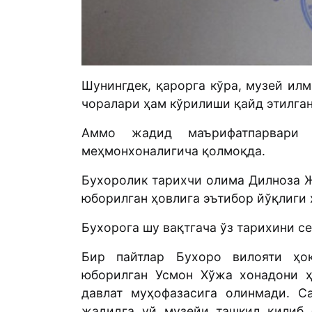
Шунингдек, қарорга кўра, музей ил
чоралари ҳам кўрилиши қайд этилган
Аммо жадид маърифатпарвари 
меҳмонхоналигича қолмоқда.
Бухоролик тарихчи олима Дилноза 
юборилган ҳовлига эътибор йўқлиги 
Бухорога шу вақтгача ўз тарихини с
Бир пайтлар Бухоро вилояти ҳо
юборилган Усмон Хўжа хонадони 
давлат муҳофазасига олинмади. С
жадидга уй музейи ташкил қилиб 