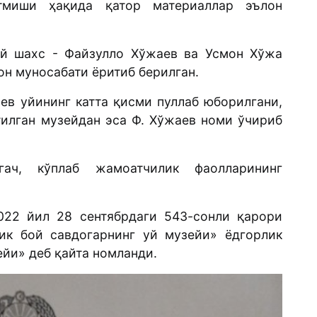
ўтмиши ҳақида қатор материаллар эълон
ий шахс - Файзулло Хўжаев ва Усмон Хўжа
он муносабати ёритиб берилган.
ев уйининг катта қисми пуллаб юборилгани,
тилган музейдан эса Ф. Хўжаев номи ўчириб
ач, кўплаб жамоатчилик фаолларининг
022 йил 28 сентябрдаги 543-сонли қарори
ик бой савдогарнинг уй музейи» ёдгорлик
йи» деб қайта номланди.