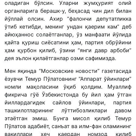
оладиган бўлсин. Уларни жумҳурият олий
органларига берашк-у, беҳасад чин дил билан
йўллай олсин. Ахир “фалончи депутатликка
ўтиб кетибди, менинг ундан қаерим кам” деб
айюҳаннос солаётганлар, ўз манфаати йўлида
қайта қуриш сиёсатини ҳам, партия обрўйини
ҳам қурбон қилиб, ўзини “янги давр арбоби”
дея эълон қилаётганлар озми сафимизда.
Мен яқинда “Московские новости” газетасида
ёзувчи Темур Пўлатовнинг “Аппарат ўйинлари”
номли мақоласини ўқиб қолдим. Муаллиф
фикрича гўё Ўзбекистонда бу йил ҳам ўтган
йиллардагидек сайлов ўйинлари, партия
ташкилотларининг лўттибозликлари давом
этаётган эмиш. Бунга мисол қилиб Темур
Пўлатов адабиёт, санъат ва илм-фан оламининг
вакиллари ҳеч қаердан номзод қилиб