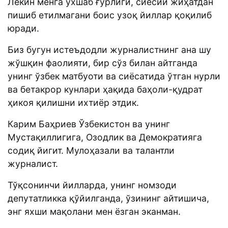
Лекин менга ўхшаб ғўрлиги, сиёсий жиҳатдан
пишиб етилмагани боис узоқ йиллар қоқилиб
юради.
Биз бугун истеъдодли журналистнинг ана шу
жўшқин фаолияти, бир сўз билан айтганда
унинг ўзбек матбуоти ва сиёсатида ўтган нурли
ва бетакрор кунлари ҳақида баҳоли-қудрат
ҳикоя қилишни ихтиёр этдик.
Карим Баҳриев Ўзбекистон ва унинг
Мустақиллигига, Озодлик ва Демократияга
содиқ йигит. Мулоҳазали ва талантли
журналист.
Тўқсонинчи йилларда, унинг номзоди
депутатликка қўйилганда, ўзининг айтишича,
энг яхши мақолани мен ёзган эканман.