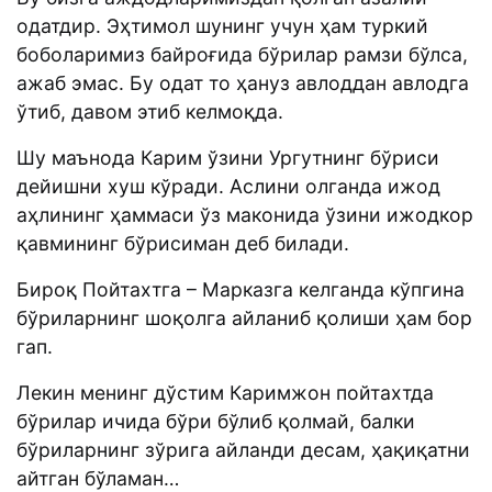
одатдир. Эҳтимол шунинг учун ҳам туркий
боболаримиз байроғида бўрилар рамзи бўлса,
ажаб эмас. Бу одат то ҳануз авлоддан авлодга
ўтиб, давом этиб келмоқда.
Шу маънода Карим ўзини Ургутнинг бўриси
дейишни хуш кўради. Аслини олганда ижод
аҳлининг ҳаммаси ўз маконида ўзини ижодкор
қавмининг бўрисиман деб билади.
Бироқ Пойтахтга – Марказга келганда кўпгина
бўриларнинг шоқолга айланиб қолиши ҳам бор
гап.
Лекин менинг дўстим Каримжон пойтахтда
бўрилар ичида бўри бўлиб қолмай, балки
бўриларнинг зўрига айланди десам, ҳақиқатни
айтган бўламан…