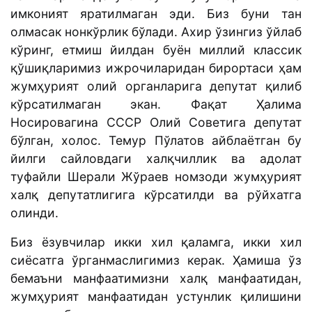
имконият яратилмаган эди. Биз буни тан
олмасак нонкўрлик бўлади. Ахир ўзингиз ўйлаб
кўринг, етмиш йилдан буён миллий классик
қўшиқларимиз ижрочиларидан бирортаси ҳам
жумҳурият олий органларига депутат қилиб
кўрсатилмаган экан. Фақат Ҳалима
Носировагина СССР Олий Советига депутат
бўлган, холос. Темур Пўлатов айблаётган бу
йилги сайловдаги халқчиллик ва адолат
туфайли Шерали Жўраев номзоди жумҳурият
халқ депутатлигига кўрсатилди ва рўйхатга
олинди.
Биз ёзувчилар икки хил қаламга, икки хил
сиёсатга ўрганмаслигимиз керак. Ҳамиша ўз
бемаъни манфаатимизни халқ манфаатидан,
жумҳурият манфаатидан устунлик қилишини