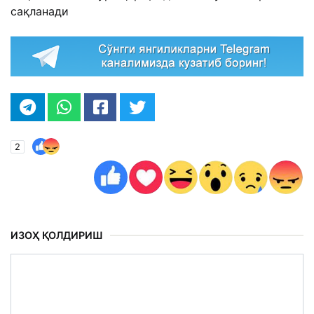
сақланади
2
ИЗОҲ ҚОЛДИРИШ