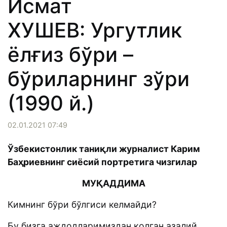
Исмат
ХУШЕВ: Ургутлик
ёлғиз бўри –
бўриларнинг зўри
(1990 й.)
02.01.2021 07:49
Ўзбекистонлик таниқли журналист Карим
Баҳриевнинг сиёсий портретига чизгилар
МУҚАДДИМА
Кимнинг бўри бўлгиси келмайди?
Бу бизга аждодларимиздан қолган азалий