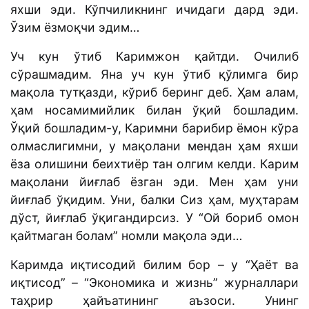
яхши эди. Кўпчиликнинг ичидаги дард эди.
Ўзим ёзмоқчи эдим…
Уч кун ўтиб Каримжон қайтди. Очилиб
сўрашмадим. Яна уч кун ўтиб қўлимга бир
мақола тутқазди, кўриб беринг деб. Ҳам алам,
ҳам носамимийлик билан ўқий бошладим.
Ўқий бошладим-у, Каримни барибир ёмон кўра
олмаслигимни, у мақолани мендан ҳам яхши
ёза олишини беихтиёр тан олгим келди. Карим
мақолани йиғлаб ёзган эди. Мен ҳам уни
йиғлаб ўқидим. Уни, балки Сиз ҳам, муҳтарам
дўст, йиғлаб ўқигандирсиз. У “Ой бориб омон
қайтмаган болам” номли мақола эди…
Каримда иқтисодий билим бор – у “Ҳаёт ва
иқтисод” – “Экономика и жизнь” журналлари
таҳрир ҳайъатининг аъзоси. Унинг