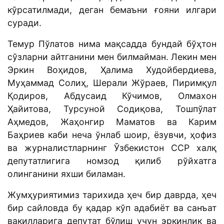
кўрсатилмади, деган бемаъни ғояни илгари
суради.
Темур Пўлатов нима мақсадда бундай бўҳтон
сўзларни айтганини мен билмайман. Лекин мен
Эркин Воҳидов, Ҳалима Худойбердиева,
Муҳаммад Солиҳ, Шерали Жўраев, Пиримқул
Қодиров, Абдусаид Кўчимов, Олмахон
Ҳайитова, Турсуной Содиқова, Тошпўлат
Аҳмедов, Жаҳонгир Маматов ва Карим
Баҳриев каби неча ўнлаб шоир, ёзувчи, ҳофиз
ва журналистларнинг Ўзбекистон ССР халқ
депутатлигига номзод қилиб рўйхатга
олинганини яхши биламан.
Жумҳуриятимиз тарихида ҳеч бир даврда, ҳеч
бир сайловда бу қадар кўп адабиёт ва санъат
вакилларига депутат бўлиш учун эркинлик ва