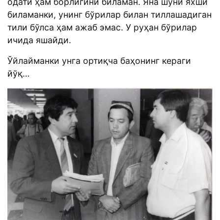
одати ҳам борлигини биламан. Яна шуни яхши
биламанки, унинг бўрилар билан тиллашадиган
тили бўлса ҳам ажаб эмас. У руҳан бўрилар
ичида яшайди.
Ўйлайманки унга ортиқча баҳонинг кераги
йўқ…