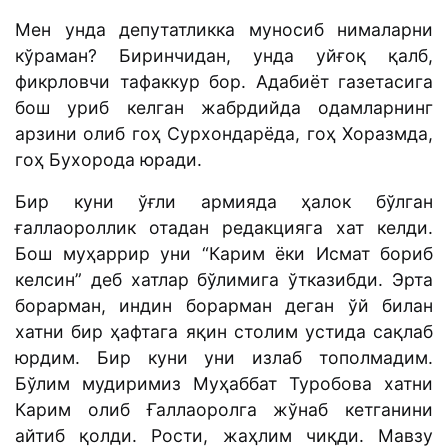
Мен унда депутатликка муносиб нималарни
кўраман? Биринчидан, унда уйғоқ қалб,
фикрловчи тафаккур бор. Адабиёт газетасига
бош уриб келган жабрдийда одамларнинг
арзини олиб гоҳ Сурхондарёда, гоҳ Хоразмда,
гоҳ Бухорода юради.
Бир куни ўғли армияда ҳалок бўлган
ғаллаороллик отадан редакцияга хат келди.
Бош муҳаррир уни “Карим ёки Исмат бориб
келсин” деб хатлар бўлимига ўтказибди. Эрта
борарман, индин борарман деган ўй билан
хатни бир ҳафтага яқин столим устида сақлаб
юрдим. Бир куни уни излаб тополмадим.
Бўлим мудиримиз Муҳаббат Туробова хатни
Карим олиб Ғаллаоролга жўнаб кетганини
айтиб қолди. Рости, жаҳлим чиқди. Мавзу