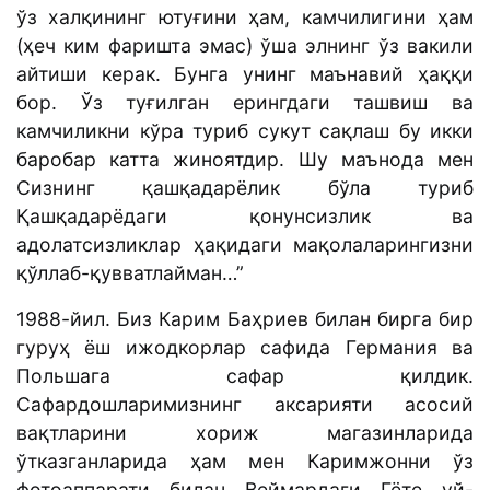
ўз халқининг ютуғини ҳам, камчилигини ҳам
(ҳеч ким фаришта эмас) ўша элнинг ўз вакили
айтиши керак. Бунга унинг маънавий ҳаққи
бор. Ўз туғилган ерингдаги ташвиш ва
камчиликни кўра туриб сукут сақлаш бу икки
баробар катта жиноятдир. Шу маънода мен
Сизнинг қашқадарёлик бўла туриб
Қашқадарёдаги қонунсизлик ва
адолатсизликлар ҳақидаги мақолаларингизни
қўллаб-қувватлайман…”
1988-йил. Биз Карим Баҳриев билан бирга бир
гуруҳ ёш ижодкорлар сафида Германия ва
Польшага сафар қилдик.
Сафардошларимизнинг аксарияти асосий
вақтларини хориж магазинларида
ўтказганларида ҳам мен Каримжонни ўз
фотоаппарати билан Веймардаги Гёте уй-