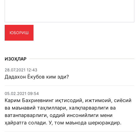
ЮБОРИШ
ИЗОҲЛАР
28.07.2021 12:43
Дадахон Ёкубов ким эди?
05.02.2021 09:54
Карим Бахриевнинг иқтисодий, ижтимоий, сиёсий
ва маънавий таҳлиллари, халқпарварлиги ва
ватанпарварлиги, оддий инсонийлиги мени
ҳайратга солади. У, том маънода шерюракдир.