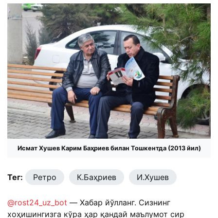
Исмат Хушев Карим Баҳриев билан Тошкентда (2013 йил)
Тег:
Ретро
К.Баҳриев
И.Хушев
@rost24_uz_bot
— Хабар йўлланг. Сизнинг
хоҳишингизга кўра ҳар қандай маълумот сир