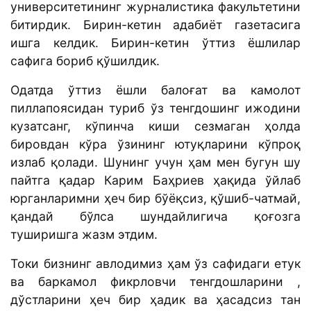
университетининг журналистика факультетини
битирдик. Бирин-кетин адабиёт газетасига
ишга келдик. Бирин-кетин ўттиз ёшлилар
сафига бориб қўшилдик.
Одатда ўттиз ёшли балоғат ва камолот
пиллапоясидан туриб ўз тенгдошинг ижодини
кузатсанг, кўпинча киши сезмаган ҳолда
бировдан кўра ўзининг ютуқларини кўпроқ
излаб қолади. Шунинг учун ҳам мен бугун шу
пайтга қадар Карим Баҳриев ҳақида ўйлаб
юрганларимни ҳеч бир бўёқсиз, қўшиб-чатмай,
қандай бўлса шундайлигича қоғозга
туширишга жазм этдим.
Токи бизнинг авлодимиз ҳам ўз сафидаги етук
ва баркамол фикрловчи тенгдошларини ,
дўстларини ҳеч бир ҳадик ва ҳасадсиз тан