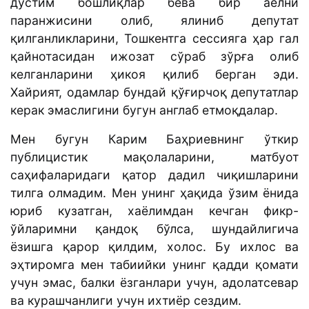
дўстим бошлиқлар бева бир аёлни
паранжисини олиб, ялиниб депутат
қилганликларини, Тошкентга сессияга ҳар гал
қайнотасидан ижозат сўраб зўрға олиб
келганларини ҳикоя қилиб берган эди.
Хайрият, одамлар бундай қўғирчоқ депутатлар
керак эмаслигини бугун англаб етмоқдалар.
Мен бугун Карим Баҳриевнинг ўткир
публицистик мақолаларини, матбуот
саҳифаларидаги қатор дадил чиқишларини
тилга олмадим. Мен унинг ҳақида ўзим ёнида
юриб кузатган, хаёлимдан кечган фикр-
ўйларимни қандоқ бўлса, шундайлигича
ёзишга қарор қилдим, холос. Бу ихлос ва
эҳтиромга мен табиийки унинг қадди қомати
учун эмас, балки ёзганлари учун, адолатсевар
ва курашчанлиги учун ихтиёр сездим.