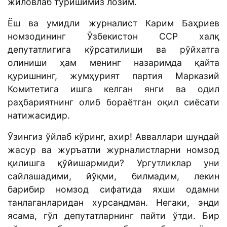
жиловлаб туришимиз лозим.
Ёш ва умидли журналист Карим Баҳриев
номзодининг Ўзбекистон ССР халқ
депутатлигига кўрсатилиши ва рўйхатга
олиниши ҳам менинг назаримда қайта
қуришнинг, жумҳурият партия Марказий
Комитетига ишга келган янги ва одил
раҳбариятнинг олиб бораётган оқил сиёсати
натижасидир.
Ўзингиз ўйлаб кўринг, ахир! Авваллари шундай
жасур ва журъатли журналистларни номзод
қилишга қўйишармиди? Ургутликлар уни
сайлашадими, йўқми, билмадим, лекин
барибир номзод сифатида яхши одамни
танлаганларидан хурсандман. Негаки, энди
ясама, гўл депутатларнинг пайти ўтди. Бир