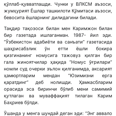
қўллаб-қувватлашди. Чунки у ВЛКСМ аъзоси,
жумҳурият Ёшлар ташкилоти Қўмитаси аъзоси,
бевосита ёшларнинг дилидагини билади.
Тақдир тақозоси билан мен Каримжон билан
бир газетада ишлаганман. 1987- йил эди.
“Ўзбекистон адабиёти ва санъати” газетасида
шаҳрисабзлик ўн етти ёшли бокира
қизгинанинг номусига тажовуз қилган бир
гала жиноятчилар ҳақида “Номус ўғрилари”
номли суд очерки эълон қилганимда, аксарият
ҳамюртларим мендан “Юзимизни ерга
қаратдинг” деб нолишди. Ҳамкасбларим
орасида эса биринчи бўлиб мени самимий
қутлаган ва муваффақият тилаган Карим
Баҳриев бўлди.
Ўшанда у менга шундай деган эди: “Энг аввало