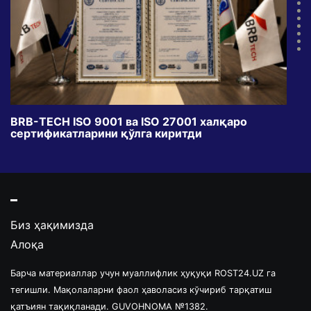
BRB-TECH ISO 9001 ва ISO 27001 халқаро
«Бу
сертификатларини қўлга киритди
клуб
Биз ҳақимизда
Алоқа
Барча материаллар учун муаллифлик ҳуқуқи ROST24.UZ га
тегишли. Мақолаларни фаол ҳаволасиз кўчириб тарқатиш
қатъиян тақиқланади. GUVOHNOMA №1382.