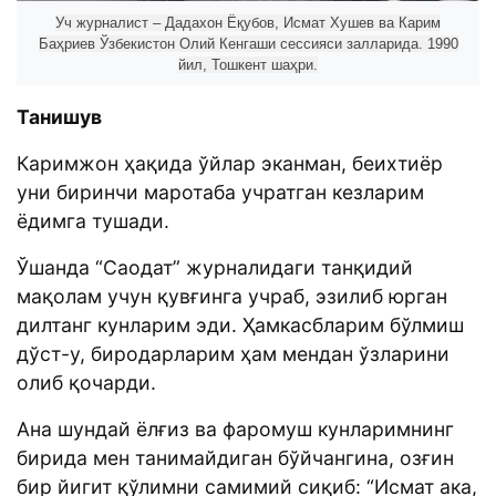
Уч журналист – Дадахон Ёқубов, Исмат Хушев ва Карим
Баҳриев Ўзбекистон Олий Кенгаши сессияси залларида. 1990
йил, Тошкент шаҳри.
Танишув
Каримжон ҳақида ўйлар эканман, беихтиёр
уни биринчи маротаба учратган кезларим
ёдимга тушади.
Ўшанда “Саодат” журналидаги танқидий
мақолам учун қувғинга учраб, эзилиб юрган
дилтанг кунларим эди. Ҳамкасбларим бўлмиш
дўст-у, биродарларим ҳам мендан ўзларини
олиб қочарди.
Ана шундай ёлғиз ва фаромуш кунларимнинг
бирида мен танимайдиган бўйчангина, озғин
бир йигит қўлимни самимий сиқиб: “Исмат ака,