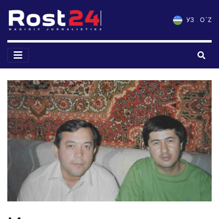
УЗ
O`Z