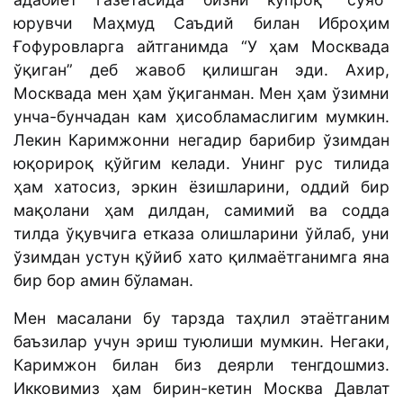
юрувчи Маҳмуд Саъдий билан Иброҳим
Ғофуровларга айтганимда “У ҳам Москвада
ўқиган” деб жавоб қилишган эди. Ахир,
Москвада мен ҳам ўқиганман. Мен ҳам ўзимни
унча-бунчадан кам ҳисобламаслигим мумкин.
Лекин Каримжонни негадир барибир ўзимдан
юқорироқ қўйгим келади. Унинг рус тилида
ҳам хатосиз, эркин ёзишларини, оддий бир
мақолани ҳам дилдан, самимий ва содда
тилда ўқувчига етказа олишларини ўйлаб, уни
ўзимдан устун қўйиб хато қилмаётганимга яна
бир бор амин бўламан.
Мен масалани бу тарзда таҳлил этаётганим
баъзилар учун эриш туюлиши мумкин. Негаки,
Каримжон билан биз деярли тенгдошмиз.
Икковимиз ҳам бирин-кетин Москва Давлат