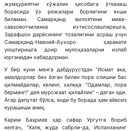
жумҳуриятни хўжалик ҳисобига ўтказиш
борасида ўз режалари борлигини яхши
биламан. Самарқанд вилоятини мева-
савзовотчиликка ихтисослаштиришга,
Зарафшон дарёсининг тозалигини асраш учун
Самарқанд-Навоий-Бухоро ҳаракати
уюштиришга доир мулоҳазаларни излаб
юрганидан хабардорман.
У бир куни менга дабдурустдан “Исмат ака,
амалдорлар биз ёзган билан пора олишни бас
қилмайдилар, келинг, халққа: “Одамлар, пора
берманг!” дея мурожаат қилайлик” – деган эди.
Агар депутат бўлса, энди бу борада ҳам аёвсиз
курашиши аниқ.
Карим Баҳриев ҳар сафар Ургутга бориб
келгач, “Халқ жуда сабрли-да, Испанзанинг