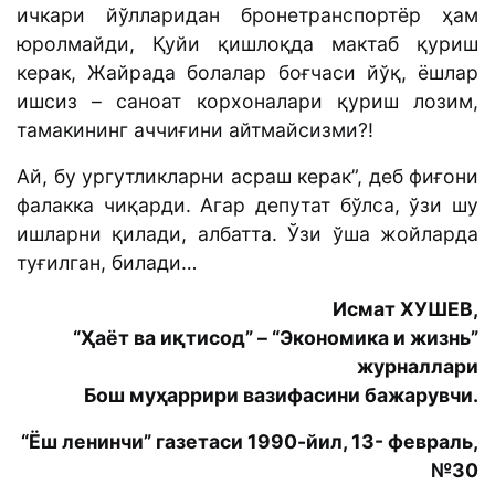
ичкари йўлларидан бронетранспортёр ҳам
юролмайди, Қуйи қишлоқда мактаб қуриш
керак, Жайрада болалар боғчаси йўқ, ёшлар
ишсиз – саноат корхоналари қуриш лозим,
тамакининг аччиғини айтмайсизми?!
Ай, бу ургутликларни асраш керак”, деб фиғони
фалакка чиқарди. Агар депутат бўлса, ўзи шу
ишларни қилади, албатта. Ўзи ўша жойларда
туғилган, билади…
Исмат ХУШЕВ,
“Ҳаёт ва иқтисод” – “Экономика и жизнь”
журналлари
Бош муҳаррири вазифасини бажарувчи.
“Ёш ленинчи” газетаси 1990-йил, 13- февраль,
№30