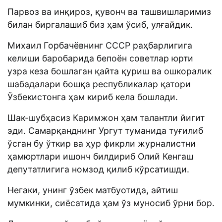
Парвоз ва инқироз, қувонч ва ташвишларимиз
билан биргалашиб биз ҳам ўсиб, улғайдик.
Михаил Горбачёвнинг СССР раҳбарлигига
келиши баробарида бепоён советлар юрти
узра кеза бошлаган қайта қуриш ва ошкоралик
шабадалари бошқа республикалар қатори
Ўзбекистонга ҳам кириб кела бошлади.
Шак-шубҳасиз Каримжон ҳам талантли йигит
эди. Самарқанднинг Ургут туманида туғилиб
ўсган бу ўткир ва ҳур фикрли журналистни
ҳамюртлари ишонч билдириб Олий Кенгаш
депутатлигига номзод қилиб кўрсатишди.
Негаки, унинг ўзбек матбуотида, айтиш
мумкинки, сиёсатида ҳам ўз муносиб ўрни бор.