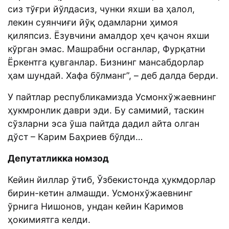
сиз тўғри йўлдасиз, чунки яхши ва ҳалол,
лекин суянчиғи йўқ одамларни ҳимоя
қиляпсиз. Ёзувчини амалдор ҳеч қачон яхши
кўрган эмас. Машрабни осганлар, Фурқатни
Ёркентга қувганлар. Бизнинг мансабдорлар
ҳам шундай. Хафа бўлманг”, – деб далда берди.
У пайтлар республикамизда Усмонхўжаевнинг
ҳукмронлик даври эди. Бу самимий, таскин
сўзларни эса ўша пайтда дадил айта олган
дўст – Карим Баҳриев бўлди…
Депутатликка номзод
Кейин йиллар ўтиб, Ўзбекистонда ҳукмдорлар
бирин-кетин алмашди. Усмонхўжаевнинг
ўрнига Нишонов, ундан кейин Каримов
ҳокимиятга келди.