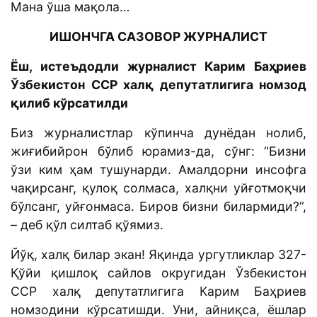
Мана ўша мақола…
ИШОНЧГА САЗОВОР ЖУРНАЛИСТ
Ёш, истеъдодли журналист Карим Баҳриев
Ўзбекистон ССР халқ депутатлигига номзод
қилиб кўрсатилди
Биз журналистлар кўпинча дунёдан нолиб,
жиғибийрон бўлиб юрамиз-да, сўнг: “Бизни
ўзи ким ҳам тушунарди. Амалдорни инсофга
чақирсанг, қулоқ солмаса, халқни уйғотмоқчи
бўлсанг, уйғонмаса. Биров бизни билармиди?”,
– деб қўл силтаб қўямиз.
Йўқ, халқ билар экан! Яқинда ургутликлар 327-
Қўйи қишлоқ сайлов округидан Ўзбекистон
ССР халқ депутатлигига Карим Баҳриев
номзодини кўрсатишди. Уни, айниқса, ёшлар