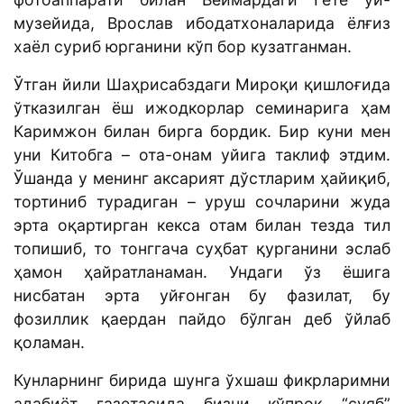
музейида, Врослав ибодатхоналарида ёлғиз
хаёл суриб юрганини кўп бор кузатганман.
Ўтган йили Шаҳрисабздаги Мироқи қишлоғида
ўтказилган ёш ижодкорлар семинарига ҳам
Каримжон билан бирга бордик. Бир куни мен
уни Китобга – ота-онам уйига таклиф этдим.
Ўшанда у менинг аксарият дўстларим ҳайиқиб,
тортиниб турадиган – уруш сочларини жуда
эрта оқартирган кекса отам билан тезда тил
топишиб, то тонггача суҳбат қурганини эслаб
ҳамон ҳайратланаман. Ундаги ўз ёшига
нисбатан эрта уйғонган бу фазилат, бу
фозиллик қаердан пайдо бўлган деб ўйлаб
қоламан.
Кунларнинг бирида шунга ўхшаш фикрларимни
адабиёт газетасида бизни кўпроқ “суяб”