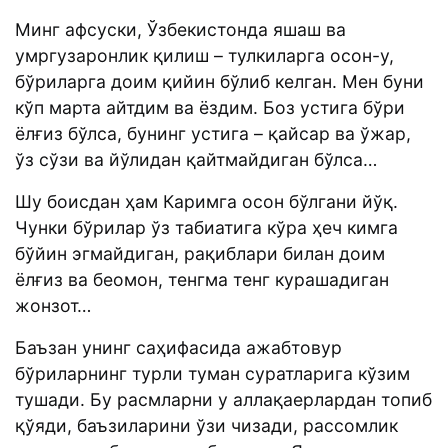
Минг афсуски, Ўзбекистонда яшаш ва
умргузаронлик қилиш – тулкиларга осон-у,
бўриларга доим қийин бўлиб келган. Мен буни
кўп марта айтдим ва ёздим. Боз устига бўри
ёлғиз бўлса, бунинг устига – қайсар ва ўжар,
ўз сўзи ва йўлидан қайтмайдиган бўлса…
Шу боисдан ҳам Каримга осон бўлгани йўқ.
Чунки бўрилар ўз табиатига кўра ҳеч кимга
бўйин эгмайдиган, рақиблари билан доим
ёлғиз ва беомон, тенгма тенг курашадиган
жонзот…
Баъзан унинг саҳифасида ажабтовур
бўриларнинг турли туман суратларига кўзим
тушади. Бу расмларни у аллақаерлардан топиб
қўяди, баъзиларини ўзи чизади, рассомлик