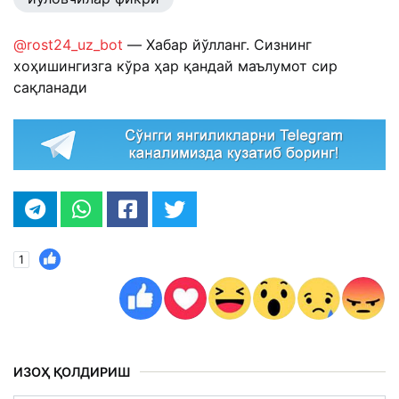
@rost24_uz_bot
— Хабар йўлланг. Сизнинг
хоҳишингизга кўра ҳар қандай маълумот сир
сақланади
1
ИЗОҲ ҚОЛДИРИШ