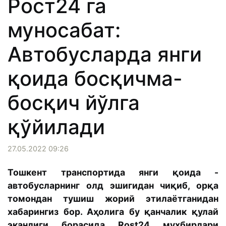
Рост24 га
муносабат:
Автобусларда янги
қоида босқичма-
босқич йўлга
қўйилади
27.05.2022 09:26
Тошкент транспортида янги қоида -
автобусларнинг олд эшигидан чиқиб, орқа
томондан тушиш жорий этилаётганидан
хабарингиз бор. Аҳолига бу қанчалик қулай
эканлиги борасида Rost24 мухбирлари