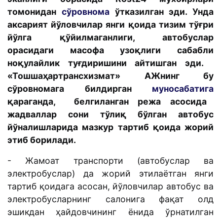
томонидан
сўровнома
ўтказилган эди. Унда
аксарият йўловчилар янги қоида тизим тўғри
йўлга қўйилмаганлиги, автобуслар
орасидаги масофа узоқлиги сабабли
ноқулайлик туғдиришини айтишган эди.
«Тошшаҳартрансхизмат» АЖнинг бу
сўровномага билдирган
муносабатига
қараганда, белгиланган режа асосида
жадваллар сони тўлиқ бўлган автобус
йўналишларида мазкур тартиб қоида жорий
этиб борилади.
- Жамоат транспорти (автобуслар ва
электробуслар) да жорий этилаётган янги
тартиб қоидага асосан, йўловчилар автобус ва
электробусларнинг салонига фақат олд
эшикдан ҳайдовчининг ёнида ўрнатилган