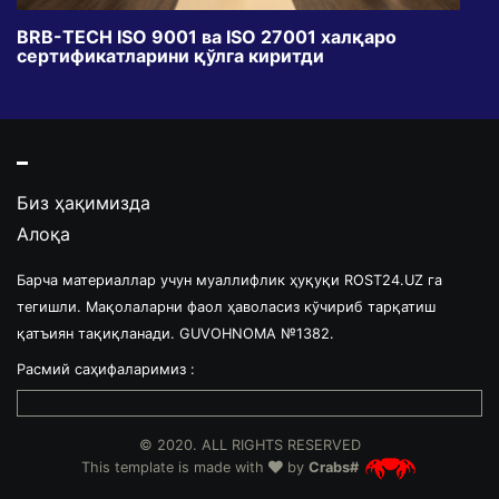
BRB-TECH ISO 9001 ва ISO 27001 халқаро
«Бу
сертификатларини қўлга киритди
клуб
Биз ҳақимизда
Алоқа
Барча материаллар учун муаллифлик ҳуқуқи ROST24.UZ га
тегишли. Мақолаларни фаол ҳаволасиз кўчириб тарқатиш
қатъиян тақиқланади. GUVOHNOMA №1382.
Расмий саҳифаларимиз :
© 2020. ALL RIGHTS RESERVED
This template is made with
by
Crabs#