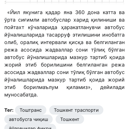
«Йил якунига қадар яна 360 дона катта ва
ўрта сиғимли автобуслар харид қилиниши ва
пойтахт кўчаларида ҳаракатланувчи автобус
йўналишларида тасарруф этилишини инобатга
олиб, оралиқ интервали қисқа ва белгиланган
режа асосида жадваллар сони тўлиқ бўлган
автобус йўналишларида мазкур тартиб қоида
жорий этиб борилишини белгиланган режа
асосида жадваллар сони тўлиқ бўлган автобус
йўналишларида мазкур тартиб қоида жорий
этиб борилмаълум қиламиз», дейилади
муносабатда.
Тег:
Тоштранс
Тошкент траспорти
автобусга чиқиш
Тошкент
йўловчилар фикри