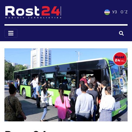
УЗ
O`Z