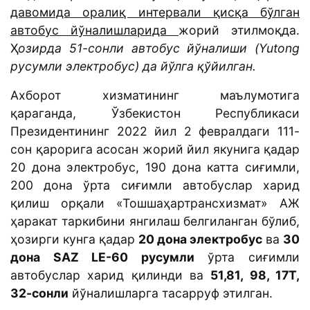
давомида оралиқ интервали қисқа бўлган
автобус йўналишларида
жорий этилмоқда.
Ҳ
озирда 51-сонли автобус йўналиши (Yutong
русумли электробус) да йўлга қўйилган.
Ахборот хизматининг маълумотига
қараганда, Ўзбекистон Республикаси
Президентининг 2022 йил 2 февралдаги 111-
сон қарорига асосан жорий йил якунига қадар
20 дона электробус, 190 дона катта сиғимли,
200 дона ўрта сиғимли автобуслар харид
қилиш орқали «Тошшаҳартрансхизмат» АЖ
ҳаракат таркибини янгилаш белгиланган бўлиб,
ҳозирги кунга қадар
20 дона электробус
ва
30
дона SAZ LE-60 русумли
ўрта сиғимли
автобуслар харид қилинди ва
51,81, 98, 17Т,
32-сонли
йўналишларга тасарруф этилган.