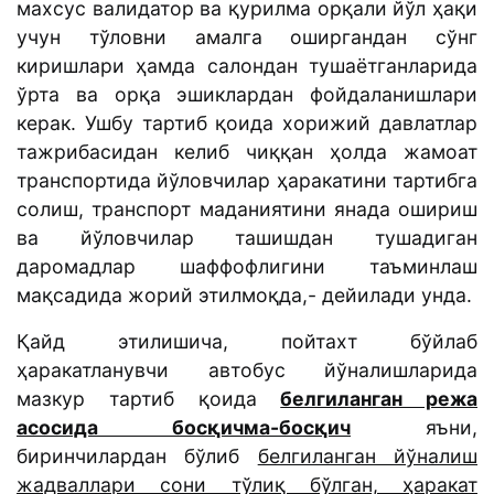
махсус валидатор ва қурилма орқали йўл ҳақи
учун тўловни амалга оширгандан сўнг
киришлари ҳамда салондан тушаётганларида
ўрта ва орқа эшиклардан фойдаланишлари
керак. Ушбу тартиб қоида хорижий давлатлар
тажрибасидан келиб чиққан ҳолда жамоат
транспортида йўловчилар ҳаракатини тартибга
солиш, транспорт маданиятини янада ошириш
ва йўловчилар ташишдан тушадиган
даромадлар шаффофлигини таъминлаш
мақсадида жорий этилмоқда,- дейилади унда.
Қайд этилишича, пойтахт бўйлаб
ҳаракатланувчи автобус йўналишларида
мазкур тартиб қоида
белгиланган режа
асосида босқичма-босқич
яъни,
биринчилардан бўлиб
белгиланган йўналиш
жадваллари сони тўлиқ бўлган, ҳаракат