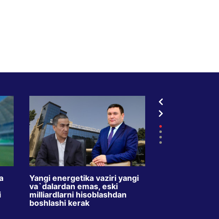
a
Yangi energetika vaziri yangi
TVdagi kredit r
va`dalardan emas, eski
oyda ikki barav
i
milliardlarni hisoblashdan
Maqsad – o`zbe
boshlashi kerak
o`rgatishmi?