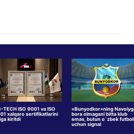
-TECH ISO 9001 va ISO
«Bunyodkor»ning Navoiyg
1 xalqaro sertifikatlarini
bora olmagani bitta klub
ga kiritdi
emas, butun o`zbek futbol
uchun signal