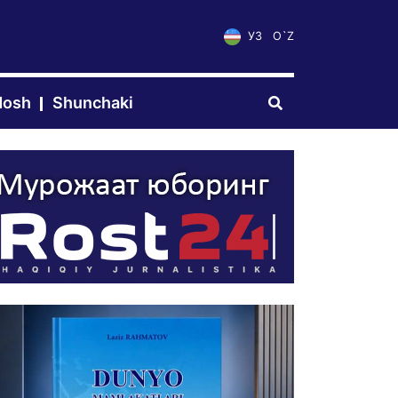
УЗ
O`Z
dosh
Shunchaki