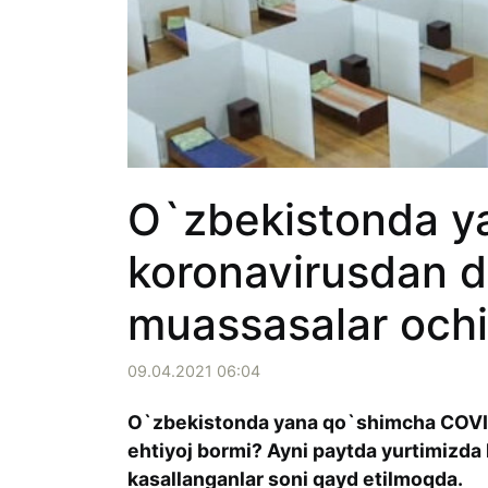
O`zbekistonda y
koronavirusdan d
muassasalar ochi
09.04.2021 06:04
O`zbekistonda yana qo`shimcha COVID-
ehtiyoj bormi? Ayni paytda yurtimizda 
kasallanganlar soni qayd etilmoqda.