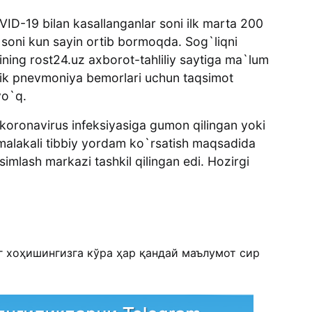
ID-19 bilan kasallanganlar soni ilk marta 200
sh soni kun sayin ortib bormoqda. Sog`liqni
ining rost24.uz axborot-tahliliy saytiga ma`lum
pik pnevmoniya bemorlari uchun taqsimot
yo`q.
koronavirus infeksiyasiga gumon qilingan yoki
 malakali tibbiy yordam ko`rsatish maqsadida
qsimlash markazi tashkil qilingan edi. Hozirgi
г хоҳишингизга кўра ҳар қандай маълумот сир