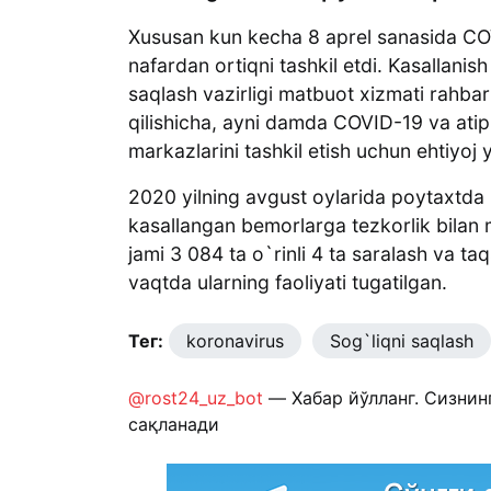
Xususan kun kecha 8 aprel sanasida COV
nafardan ortiqni tashkil etdi. Kasallani
saqlash vazirligi matbuot xizmati rahbar
qilishicha, ayni damda COVID-19 va ati
markazlarini tashkil etish uchun ehtiyoj 
2020 yilning avgust oylarida poytaxtda 
kasallangan bemorlarga tezkorlik bilan
jami 3 084 ta o`rinli 4 ta saralash va ta
vaqtda ularning faoliyati tugatilgan.
Тег:
koronavirus
Sog`liqni saqlash
@rost24_uz_bot
— Хабар йўлланг. Сизнин
сақланади