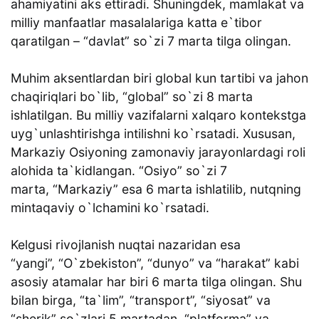
ahamiyatini aks ettiradi. Shuningdek, mamlakat va
milliy manfaatlar masalalariga katta e`tibor
qaratilgan – “davlat” so`zi 7 marta tilga olingan.
Muhim aksentlardan biri global kun tartibi va jahon
chaqiriqlari bo`lib, “global” so`zi 8 marta
ishlatilgan. Bu milliy vazifalarni xalqaro kontekstga
uyg`unlashtirishga intilishni ko`rsatadi. Xususan,
Markaziy Osiyoning zamonaviy jarayonlardagi roli
alohida ta`kidlangan. “Osiyo” so`zi 7
marta, “Markaziy” esa 6 marta ishlatilib, nutqning
mintaqaviy o`lchamini ko`rsatadi.
Kelgusi rivojlanish nuqtai nazaridan esa
“yangi”, “O`zbekiston”, “dunyo” va “harakat” kabi
asosiy atamalar har biri 6 marta tilga olingan. Shu
bilan birga, “ta`lim”, “transport”, “siyosat” va
“sherik” so`zlari 5 martadan, “platforma” va