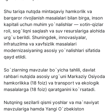
Shu tariqa nutqda mintaqaviy hamkorlik va
barqaror rivojlanish masalalari bilan birga, inson
kapitali uchun muhim yo`nalishlar — xotin-qizlar
roli, sog`liqni saqlash va suv resurslariga alohida
urg`u berildi. Shuningdek, innovasiyalar,
infratuzilma va xavfsizlik masalalari
modernizasiyaning asosiy yo`nalishlari sifatida
qayd etildi.
So`zlarning mavzular bo`yicha tahlili, davlat
rahbari nutqida asosiy urg`uni Markaziy Osiyoda
hamkorlikka (18 foiz) va transport va ekologik
masalalarga (18 foiz) qaratganini ko`rsatadi.
Nutqning sezilarli qismi yoshlar va ma`naviyat
mavzulariga hamda Yangi O`zbekiston