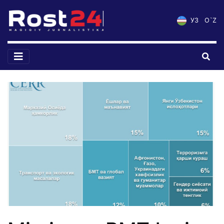
УЗ
O`Z