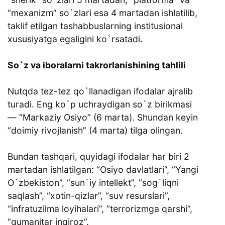
“mexanizm” so`zlari esa 4 martadan ishlatilib,
taklif etilgan tashabbuslarning institusional
xususiyatga egaligini ko`rsatadi.
So`z va iboralarni takrorlanishining tahlili
Nutqda tez-tez qo`llanadigan ifodalar ajralib
turadi. Eng ko`p uchraydigan so`z birikmasi
— “Markaziy Osiyo” (6 marta). Shundan keyin
“doimiy rivojlanish” (4 marta) tilga olingan.
Bundan tashqari, quyidagi ifodalar har biri 2
martadan ishlatilgan: “Osiyo davlatlari”, “Yangi
O`zbekiston”, “sun`iy intellekt”, “sog`liqni
saqlash”, “xotin-qizlar”, “suv resurslari”,
“infratuzilma loyihalari”, “terrorizmga qarshi”,
“gumanitar inqiroz”.