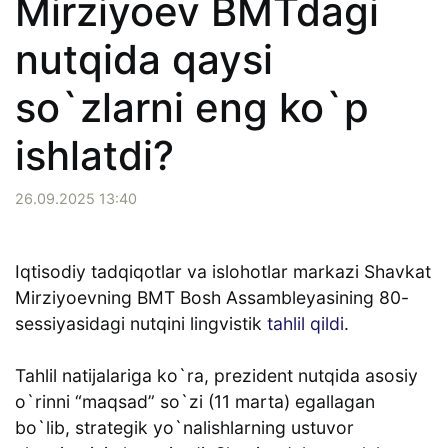
Mirziyoev BMTdagi
nutqida qaysi
so`zlarni eng ko`p
ishlatdi?
26.09.2025 13:40
Iqtisodiy tadqiqotlar va islohotlar markazi Shavkat
Mirziyoevning BMT Bosh Assambleyasining 80-
sessiyasidagi nutqini lingvistik
tahlil qildi
.
Tahlil natijalariga ko`ra, prezident nutqida asosiy
o`rinni “maqsad” so`zi (11 marta) egallagan
bo`lib, strategik yo`nalishlarning ustuvor