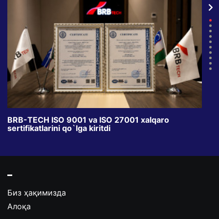
BRB-TECH ISO 9001 va ISO 27001 xalqaro
«Bun
sertifikatlarini qo`lga kiritdi
klub
Биз ҳақимизда
Алоқа