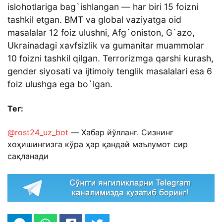
islohotlariga bag`ishlangan — har biri 15 foizni
tashkil etgan. BMT va global vaziyatga oid
masalalar 12 foiz ulushni, Afg`oniston, G`azo,
Ukrainadagi xavfsizlik va gumanitar muammolar
10 foizni tashkil qilgan. Terrorizmga qarshi kurash,
gender siyosati va ijtimoiy tenglik masalalari esa 6
foiz ulushga ega bo`lgan.
Тег:
@rost24_uz_bot
— Хабар йўлланг. Сизнинг
хоҳишингизга кўра ҳар қандай маълумот сир
сақланади