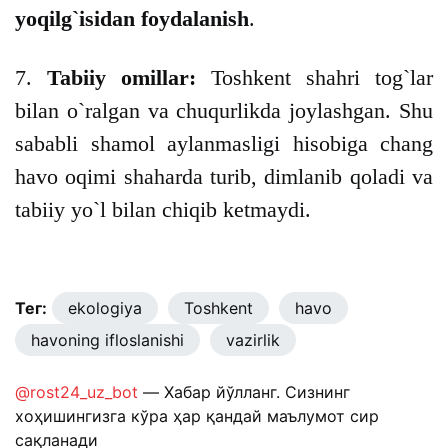
yoqilg`isidan foydalanish
.
7.
Tabiiy omillar:
Toshkent shahri tog`lar
bilan o`ralgan va chuqurlikda joylashgan. Shu
sababli shamol aylanmasligi hisobiga chang
havo oqimi shaharda turib, dimlanib qoladi va
tabiiy yo`l bilan chiqib ketmaydi.
Тег:
ekologiya
Toshkent
havo
havoning ifloslanishi
vazirlik
@rost24_uz_bot
— Хабар йўлланг. Сизнинг
хоҳишингизга кўра ҳар қандай маълумот сир
сақланади