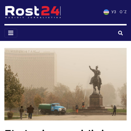
УЗ
O`Z