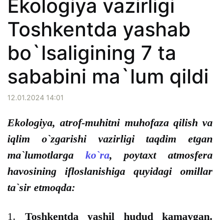
Ekologiya vazirligi
Toshkentda yashab
bo`lsaligining 7 ta
sababini ma`lum qildi
12.01.2024 14:01
Ekologiya, atrof-muhitni muhofaza qilish va
iqlim o`zgarishi vazirligi taqdim etgan
ma`lumotlarga
ko`ra
, poytaxt atmosfera
havosining ifloslanishiga quyidagi omillar
ta`sir etmoqda:
1.
Toshkentda yashil hudud kamaygan.