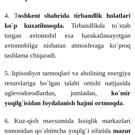
4. T
oshkent shahrida tirbandlik holatlari
ko`p kuzatilmoqda.
Tirbandlikda to`xtab
turgan avtomobil esa harakatlanayotgan
avtomobilga nisbatan atmosferaga ko`proq
tashlama chiqaradi.
5. Iqtisodiyot tarmoqlari va aholining energiya
resurslariga bo`lgan talabi ortishi natijasida
uglevodorodlardan, jumladan,
ko`mir
yoqilg`isidan foydalanish hajmi ortmoqda
.
6. Kuz-qish mavsumida Issiqlik markazlari
tomonidan qo`shimcha yoqilg`i sifatida
mazut