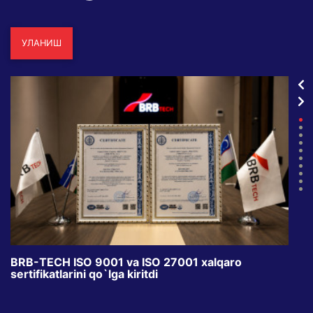
УЛАНИШ
BRB-TECH ISO 9001 va ISO 27001 xalqaro
«Bun
sertifikatlarini qo`lga kiritdi
klub