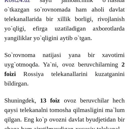
o`tkazgan so`rovnomada ham aholi davlat
telekanallarida bir xillik borligi, rivojlanish
yo`qligi, efirga uzatiladigan axborotlarda
yangiliklar yo`qligini aytib o`tgan.
So`rovnoma natijasi yana bir xavotirni
uyg`otmoqda. Ya`ni, ovoz beruvchilarning
2
foizi
Rossiya telekanallarini kuzatganini
bildirgan.
Shuningdek,
13 foiz
ovoz beruvchilar hech
qaysi telekanalni tomosha qilmasligini ma`lum
qilgan. Eng ko`p ovozni davlat byudjetidan bir
chaqa ham ajratilmaydigan xususiy telekanal –