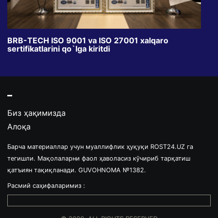
BRB-TECH ISO 9001 va ISO 27001 xalqaro
«Bun
sertifikatlarini qo`lga kiritdi
klub
Биз ҳақимизда
Алоқа
Барча материаллар учун муаллифлик ҳуқуқи ROST24.UZ га
тегишли. Мақолаларни фаол ҳаволасиз кўчириб тарқатиш
қатъиян тақиқланади. GUVOHNOMA №1382.
Расмий саҳифаларимиз :