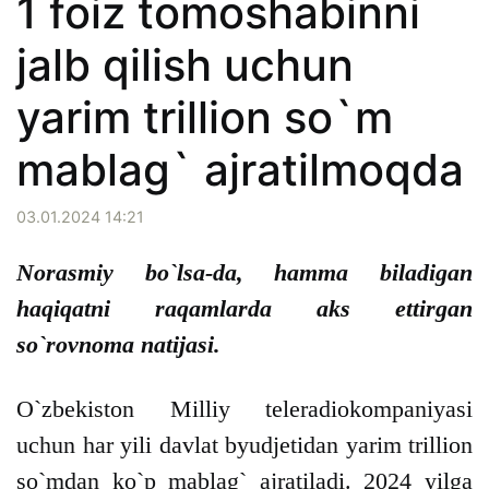
1 foiz tomoshabinni
jalb qilish uchun
yarim trillion so`m
mablag` ajratilmoqda
03.01.2024 14:21
Norasmiy bo`lsa-da, hamma biladigan
haqiqatni raqamlarda aks ettirgan
so`rovnoma natijasi.
O`zbekiston Milliy teleradiokompaniyasi
uchun har yili davlat byudjetidan yarim trillion
so`mdan ko`p mablag` ajratiladi. 2024 yilga