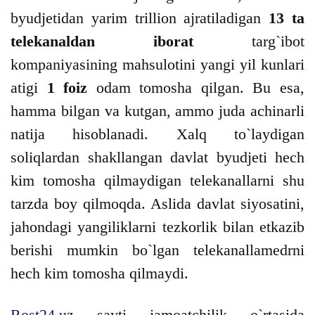
byudjetidan yarim trillion ajratiladigan
13 ta
telekanaldan iborat
targ`ibot
kompaniyasining mahsulotini yangi yil kunlari
atigi
1 foiz
odam tomosha qilgan. Bu esa,
hamma bilgan va kutgan, ammo juda achinarli
natija hisoblanadi. Xalq to`laydigan
soliqlardan shakllangan davlat byudjeti hech
kim tomosha qilmaydigan telekanallarni shu
tarzda boy qilmoqda. Aslida davlat siyosatini,
jahondagi yangiliklarni tezkorlik bilan etkazib
berishi mumkin bo`lgan telekanallamedrni
hech kim tomosha qilmaydi.
Rost24.uz
sayti jamoatchilik o`rtasida