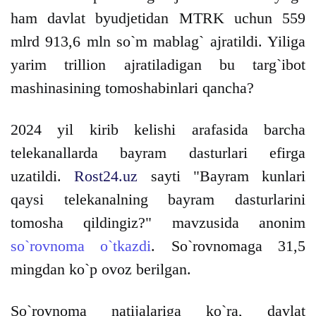
ham davlat byudjetidan MTRK uchun 559
mlrd 913,6 mln so`m mablag` ajratildi. Yiliga
yarim trillion ajratiladigan bu targ`ibot
mashinasining tomoshabinlari qancha?
2024 yil kirib kelishi arafasida barcha
telekanallarda bayram dasturlari efirga
uzatildi.
Rost24.uz
sayti "Bayram kunlari
qaysi telekanalning bayram dasturlarini
tomosha qildingiz?" mavzusida anonim
so`rovnoma o`tkazdi
. So`rovnomaga 31,5
mingdan ko`p ovoz berilgan.
So`rovnoma natijalariga ko`ra, davlat