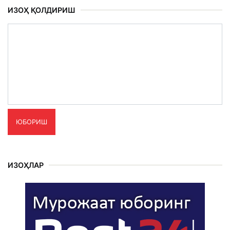
ИЗОҲ ҚОЛДИРИШ
ЮБОРИШ
ИЗОҲЛАР