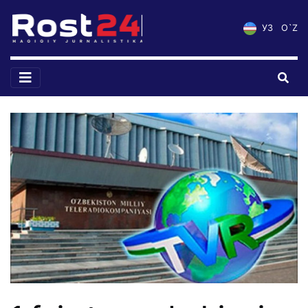
УЗ
O`Z