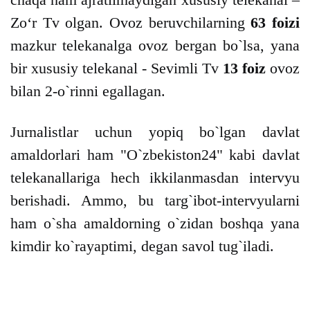
Zoʻr Tv olgan. Ovoz beruvchilarning
63 foizi
mazkur telekanalga ovoz bergan bo`lsa, yana
bir xususiy telekanal - Sevimli Tv
13 foiz
ovoz
bilan 2-o`rinni egallagan.
Jurnalistlar uchun yopiq bo`lgan davlat
amaldorlari ham "O`zbekiston24" kabi davlat
telekanallariga hech ikkilanmasdan intervyu
berishadi. Ammo, bu targ`ibot-intervyularni
ham o`sha amaldorning o`zidan boshqa yana
kimdir ko`rayaptimi, degan savol tug`iladi.