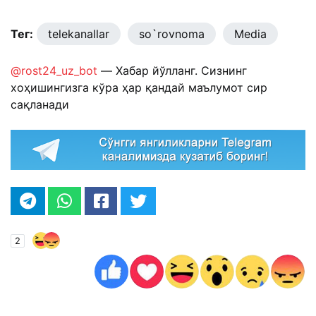
Тег:
telekanallar
so`rovnoma
Media
@rost24_uz_bot
— Хабар йўлланг. Сизнинг
хоҳишингизга кўра ҳар қандай маълумот сир
сақланади
2