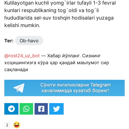
Kutilayotgan kuchli yomg`irlar tufayli 1-3 fevral
kunlari respublikaning tog`oldi va tog`li
hududlarida sel-suv toshqin hodisalari yuzaga
kelishi mumkin.
Тег:
Ob-havo
@rost24_uz_bot
— Хабар йўлланг. Сизнинг
хоҳишингизга кўра ҳар қандай маълумот сир
сақланади
2