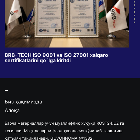
BRB-TECH ISO 9001 va ISO 27001 xalqaro
«Bun
sertifikatlarini qo`lga kiritdi
klub
Биз ҳақимизда
Алоқа
Барча материаллар учун муаллифлик ҳуқуқи ROST24.UZ га
тегишли. Мақолаларни фаол ҳаволасиз кўчириб тарқатиш
қатъиян тақиқланади. GUVOHNOMA №1382.