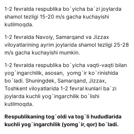
1-2 fevralda respublika bo`yicha ba`zi joylarda
shamol tezligi 15-20 m/s gacha kuchayishi
kutilmoqda.
1-2 fevralda Navoiy, Samarqand va Jizzax
viloyatlarining ayrim joylarida shamol tezligi 25-28
m/s gacha kuchayishi mumkin.
1-2 fevralda respublika bo`yicha vaqti-vaqti bilan
yog`ingarchilik, asosan, yomg`ir ko`rinishida
bo`ladi. Shuningdek, Samarqand, Jizzax,
Toshkent viloyatlarida 1-2 fevral kunlari ba`zi
joylarda kuchli yog`ingarchilik bo`lishi
kutilmoqda.
Respublikaning tog`oldi va tog`li hududlarida
kuchli yog`ingarchilik (yomg`ir, qor) bo`ladi.