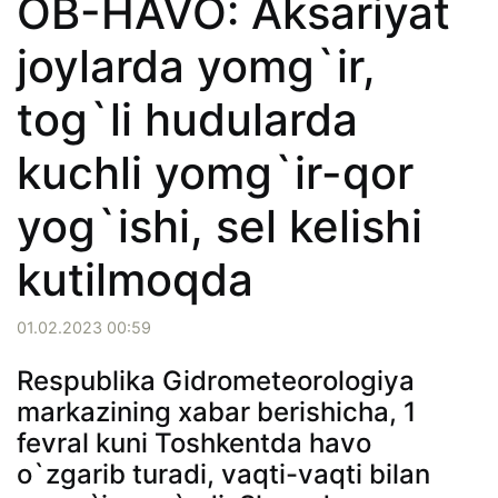
OB-HAVO: Aksariyat
joylarda yomg`ir,
tog`li hudularda
kuchli yomg`ir-qor
yog`ishi, sel kelishi
kutilmoqda
01.02.2023 00:59
Respublika Gidrometeorologiya
markazining xabar berishicha, 1
fevral kuni Toshkentda havo
o`zgarib turadi, vaqti-vaqti bilan