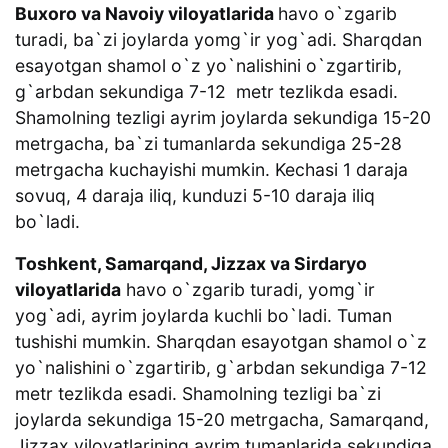
Buxoro va Navoiy viloyatlarida
havo o`zgarib
turadi, ba`zi joylarda yomg`ir yog`adi. Sharqdan
esayotgan shamol o`z yo`nalishini o`zgartirib,
g`arbdan sekundiga 7-12 metr tezlikda esadi.
Shamolning tezligi ayrim joylarda sekundiga 15-20
metrgacha, ba`zi tumanlarda sekundiga 25-28
metrgacha kuchayishi mumkin. Kechasi 1 daraja
sovuq, 4 daraja iliq, kunduzi 5-10 daraja iliq
bo`ladi.
Toshkent, Samarqand, Jizzax va Sirdaryo
viloyatlarida
havo o`zgarib turadi, yomg`ir
yog`adi, ayrim joylarda kuchli bo`ladi. Tuman
tushishi mumkin. Sharqdan esayotgan shamol o`z
yo`nalishini o`zgartirib, g`arbdan sekundiga 7-12
metr tezlikda esadi. Shamolning tezligi ba`zi
joylarda sekundiga 15-20 metrgacha, Samarqand,
Jizzax viloyatlarining ayrim tumanlarida sekundiga