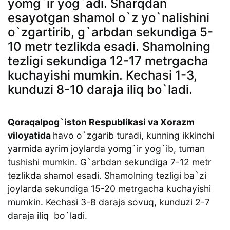
yomg`ir yog`adi. Sharqdan
esayotgan shamol o`z yo`nalishini
o`zgartirib, g`arbdan sekundiga 5-
10 metr tezlikda esadi. Shamolning
tezligi sekundiga 12-17 metrgacha
kuchayishi mumkin. Kechasi 1-3,
kunduzi 8-10 daraja iliq bo`ladi.
Qoraqalpog`iston Respublikasi va Xorazm
viloyatida
havo o`zgarib turadi, kunning ikkinchi
yarmida ayrim joylarda yomg`ir yog`ib, tuman
tushishi mumkin. G`arbdan sekundiga 7-12 metr
tezlikda shamol esadi. Shamolning tezligi ba`zi
joylarda sekundiga 15-20 metrgacha kuchayishi
mumkin. Kechasi 3-8 daraja sovuq, kunduzi 2-7
daraja iliq bo`ladi.