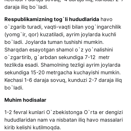
daraja iliq bo`ladi.
Respublikamizning tog`li hududlarida
havo
o`zgarib turadi, vaqti-vaqti bilan yog`ingarchilik
(yomg`ir, qor) kuzatiladi, ayrim joylarda kuchli
bo`ladi. Joylarda tuman tushishi mumkin.
Sharqdan esayotgan shamol o`z yo`nalishini
o`zgartirib, g`arbdan sekundiga 7-12 metr
tezlikda esadi. Shamolning tezligi ayrim joylarda
sekundiga 15-20 metrgacha kuchayishi mumkin.
Kechasi 1-6 daraja sovuq, kunduzi 2-7 daraja iliq
bo`ladi.
Muhim hodisalar
1-2 fevral kunlari O`zbekistonga O`rta er dengizi
hududlaridan nam va nisbatan iliq havo massalari
kirib kelishi kutilmoqda.