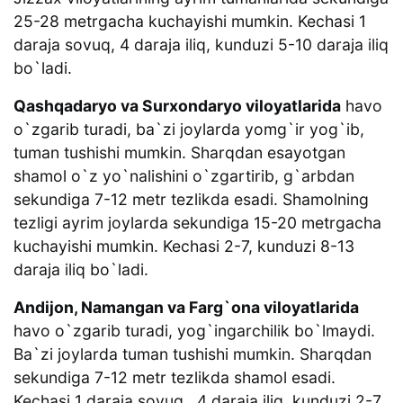
25-28 metrgacha kuchayishi mumkin. Kechasi 1
daraja sovuq, 4 daraja iliq, kunduzi 5-10 daraja iliq
bo`ladi.
Qashqadaryo va Surxondaryo viloyatlarida
havo
o`zgarib turadi, ba`zi joylarda yomg`ir yog`ib,
tuman tushishi mumkin. Sharqdan esayotgan
shamol o`z yo`nalishini o`zgartirib, g`arbdan
sekundiga 7-12 metr tezlikda esadi. Shamolning
tezligi ayrim joylarda sekundiga 15-20 metrgacha
kuchayishi mumkin. Kechasi 2-7, kunduzi 8-13
daraja iliq bo`ladi.
Andijon, Namangan va Farg`ona viloyatlarida
havo o`zgarib turadi, yog`ingarchilik bo`lmaydi.
Ba`zi joylarda tuman tushishi mumkin. Sharqdan
sekundiga 7-12 metr tezlikda shamol esadi.
Kechasi 1 daraja sovuq, 4 daraja iliq, kunduzi 2-7