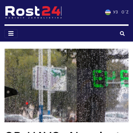
УЗ
O`Z