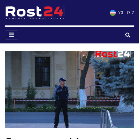
УЗ
O`Z