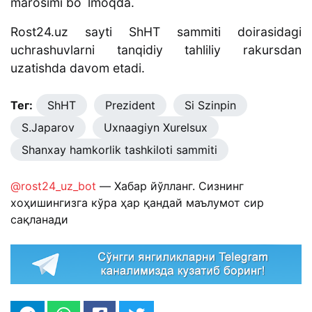
marosimi bo`lmoqda.
Rost24.uz sayti ShHT sammiti doirasidagi
uchrashuvlarni tanqidiy tahliliy rakursdan
uzatishda davom etadi.
Тег:
ShHT
Prezident
Si Szinpin
S.Japarov
Uxnaagiyn Xurelsux
Shanxay hamkorlik tashkiloti sammiti
@rost24_uz_bot
— Хабар йўлланг. Сизнинг
хоҳишингизга кўра ҳар қандай маълумот сир
сақланади