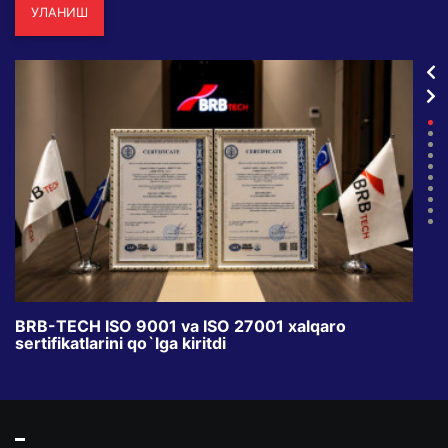
УЛАНИШ
BRB-TECH ISO 9001 va ISO 27001 xalqaro
«Bun
sertifikatlarini qo`lga kiritdi
klub