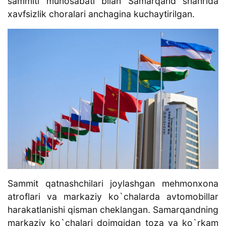
sammiti munosabati bilan Samarqand shahrida
xavfsizlik choralari anchagina kuchaytirilgan.
Sammit qatnashchilari joylashgan mehmonxona
atroflari va markaziy ko`chalarda avtomobillar
harakatlanishi qisman cheklangan. Samarqandning
markaziy ko`chalari doimgidan toza va ko`rkam