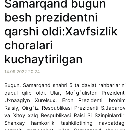
Samarqand bugun
besh prezidentni
qarshi oldi:Xavfsizlik
choralari
kuchaytirilgan
14.09.2022 20:24
Bugun, Samarqand shahri 5 ta davlat rahbarlarini
qabul qilib oldi. Ular, Mo`g`uliston Prezidenti
Uxnaagiyn Xurelsux, Eron Prezidenti Ibrohim
Raisiy, Qirg`iz Respublikasi Prezidenti S.Japarov
va Xitoy xalq Respublikasi Raisi Si Szinpinlardir.
Shanxay hamkorlik tashkilotining navbatdagi