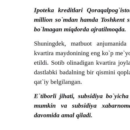
Ipoteka kreditlari Qoraqalpog`ist
million so`mdan hamda Toshkent sh
bo`lmagan miqdorda ajratilmoqda.
Shuningdek, matbuot anjumanida d
kvartira maydonining eng ko`p me`yor
etildi. Sotib olinadigan kvartira jo
dastlabki badalning bir qismini qopl
qat`iy belgilangan.
E`tiborli jihati, subsidiya bo`yicha
mumkin va subsidiya xabarnomal
davomida amal qiladi.