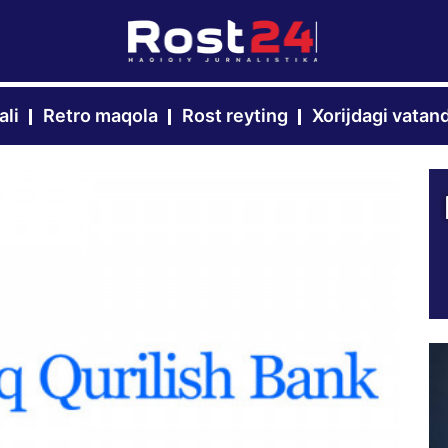
ali
Retro maqola
Rost reyting
Xorijdagi vatan