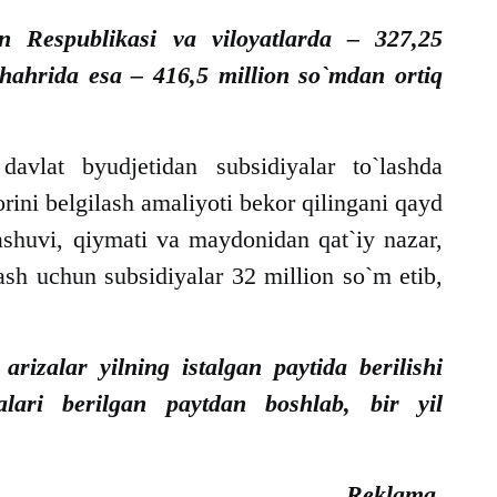
on Respublikasi va viloyatlarda – 327,25
ahrida esa – 416,5 million so`mdan ortiq
avlat byudjetidan subsidiyalar to`lashda
ini belgilash amaliyoti bekor qilingani qayd
ylashuvi, qiymati va maydonidan qat`iy nazar,
ash uchun subsidiyalar 32 million so`m etib,
 arizalar yilning istalgan paytida berilishi
ari berilgan paytdan boshlab, bir yil
Reklama