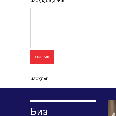
ИЗОҲ ҚОЛДИРИШ
ЮБОРИШ
ИЗОҲЛАР
Биз