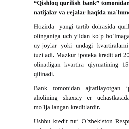
“Qishloq qurilish bank” tomonidan 
natijalar va rejalar haqida ma`lumo
Hozirda yangi tartib doirasida qur
olinganiga uch yildan ko`p bo`lmaga
uy-joylar yoki undagi kvartiralarn
tuziladi. Mazkur ipoteka kreditlari 
olinadigan kvartira qiymatining 1
qilinadi.
Bank tomonidan ajratilayotgan ipo
aholining shaxsiy er uchastkasi
mo`ljallangan kreditlardir.
Ushbu kredit turi O`zbekiston Respu