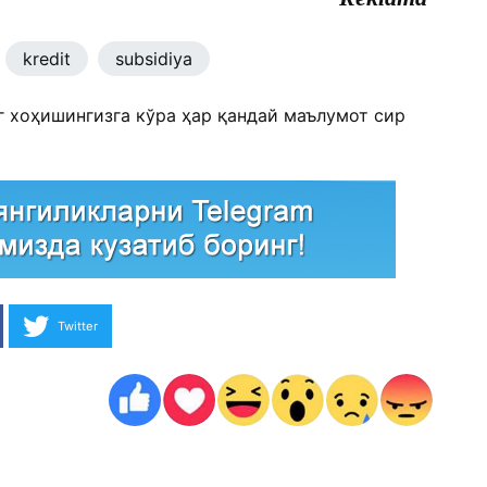
kredit
subsidiya
г хоҳишингизга кўра ҳар қандай маълумот сир
Twitter