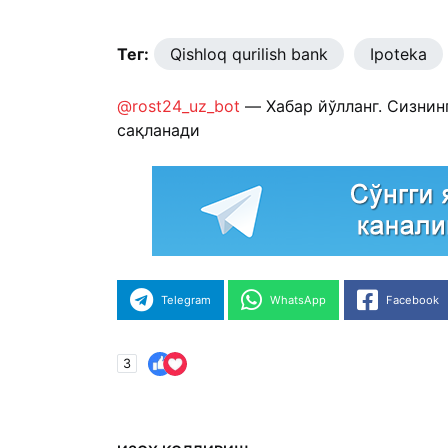
Тег:
Qishloq qurilish bank
Ipoteka
@rost24_uz_bot
— Хабар йўлланг. Сизнин
сақланади
Telegram
WhatsApp
Facebook
3