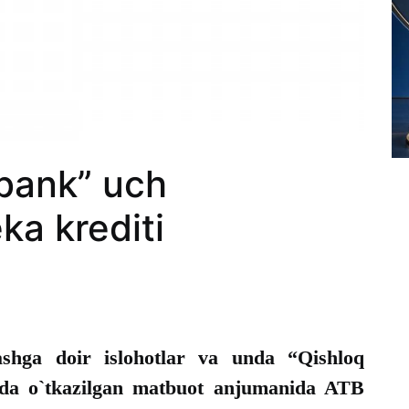
 bank” uch
ka krediti
lashga doir islohotlar va unda “Qishloq
sida o`tkazilgan matbuot anjumanida ATB