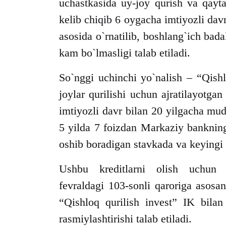
uchastkasida uy-joy qurish va qayt
kelib chiqib 6 oygacha imtiyozli davr 
asosida o`rnatilib, boshlang`ich bad
kam bo`lmasligi talab etiladi.
So`nggi uchinchi yo`nalish – “Qishl
joylar qurilishi uchun ajratilayotgan 
imtiyozli davr bilan 20 yilgacha mudd
5 yilda 7 foizdan Markaziy bankning
oshib boradigan stavkada va keyingi 
Ushbu kreditlarni olish uchun m
fevraldagi 103-sonli qaroriga asosa
“Qishloq qurilish invest” IK bilan
rasmiylashtirishi talab etiladi.