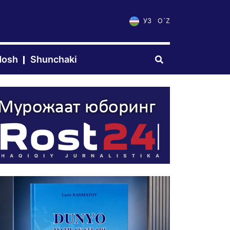
УЗ
O`Z
dosh
Shunchaki