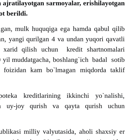
ajratilayotgan sarmoyalar, erishilayotgan
t berildi.
ilgan, mulk huquqiga ega hamda qabul qilib
n, yangi qurilgan 4 va undan yuqori qavatli
i xarid qilish uchun kredit shartnomalari
20 yil muddatgacha, boshlang`ich badal sotib
5 foizidan kam bo`lmagan miqdorda taklif
teka kreditlarining ikkinchi yo`nalishi,
da uy-joy qurish va qayta qurish uchun
blikasi milliy valyutasida, aholi shaxsiy er