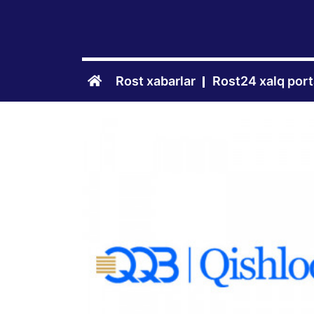
Rost xabarlar
Rost24 xalq port