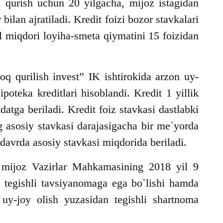
a qurish uchun 20 yilgacha, mijoz istagidan
bilan ajratiladi. Kredit foizi bozor stavkalari
al miqdori loyiha-smeta qiymatini 15 foizidan
oq qurilish invest” IK ishtirokida arzon uy-
ipoteka kreditlari hisoblandi. Kredit 1 yillik
atga beriladi. Kredit foiz stavkasi dastlabki
 asosiy stavkasi darajasigacha bir me`yorda
davrda asosiy stavkasi miqdorida beriladi.
ijoz Vazirlar Mahkamasining 2018 yil 9
n tegishli tavsiyanomaga ega bo`lishi hamda
 uy-joy olish yuzasidan tegishli shartnoma