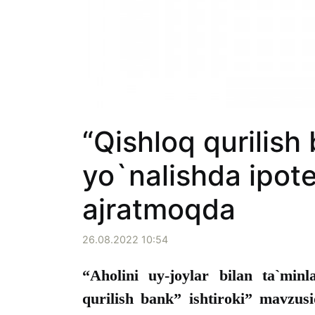
“Qishloq qurilish
yo`nalishda ipote
ajratmoqda
26.08.2022 10:54
“Aholini uy-joylar bilan ta`min
qurilish bank” ishtiroki” mavzu