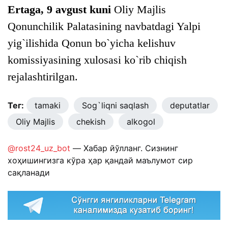
Ertaga, 9 avgust kuni
Oliy Majlis
Qonunchilik Palatasining navbatdagi Yalpi
yig`ilishida Qonun bo`yicha kelishuv
komissiyasining xulosasi ko`rib chiqish
rejalashtirilgan.
Тег:
tamaki
Sog`liqni saqlash
deputatlar
Oliy Majlis
chekish
alkogol
@rost24_uz_bot
— Хабар йўлланг. Сизнинг
хоҳишингизга кўра ҳар қандай маълумот сир
сақланади