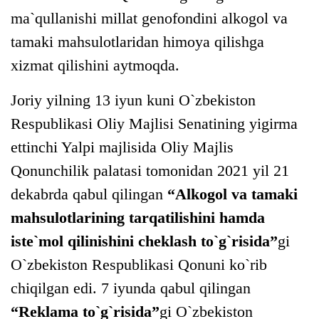
ma`qullanishi millat genofondini alkogol va
tamaki mahsulotlaridan himoya qilishga
xizmat qilishini aytmoqda.
Joriy yilning 13 iyun kuni O`zbekiston
Respublikasi Oliy Majlisi Senatining yigirma
ettinchi Yalpi majlisida Oliy Majlis
Qonunchilik palatasi tomonidan 2021 yil 21
dekabrda qabul qilingan
“Alkogol va tamaki
mahsulotlarining tarqatilishini hamda
iste`mol qilinishini cheklash to`g`risida”
gi
O`zbekiston Respublikasi Qonuni ko`rib
chiqilgan edi. 7 iyunda qabul qilingan
“Reklama to`g`risida”
gi O`zbekiston