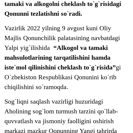
tamaki va alkogolni cheklash to`g`risidagi
Qonunni tezlatishni so`radi.
Vazirlik 2022 yilning 9 avgust kuni Oliy
Majlis Qonunchilik palatasining navbatdagi
Yalpi yig`ilishida
“Alkogol va tamaki
mahsulotlarining tarqatilishini hamda
iste`mol qilinishini cheklash to`g`risida”
gi
O`zbekiston Respublikasi Qonunini ko`rib
chiqilishini so`ramoqda.
Sog`liqni saqlash vazirligi huzuridagi
Aholining sog`lom turmush tarzini qo`llab-
quvvatlash va jismoniy faolligini oshirish
markazi mazkur Qonunning Yangi tahrirda