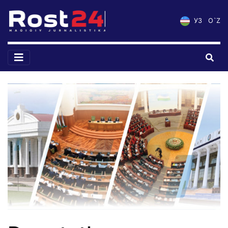
УЗ
O`Z