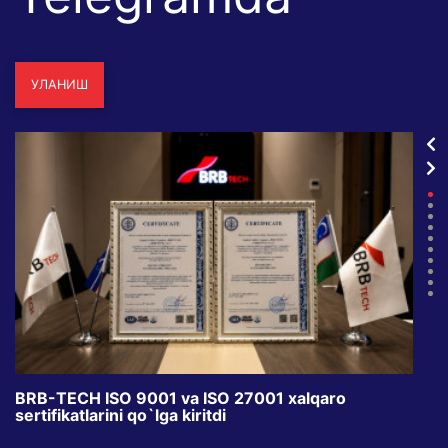
УЛАНИШ
BRB-TECH ISO 9001 va ISO 27001 xalqaro
«Bun
sertifikatlarini qo`lga kiritdi
klub