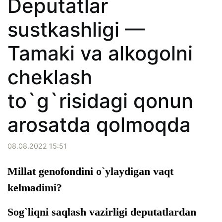
Deputatlar
sustkashligi —
Tamaki va alkogolni
cheklash
to`g`risidagi qonun
arosatda qolmoqda
08.08.2022 15:51
Millat genofondini o`ylaydigan vaqt
kelmadimi?
Sog`liqni saqlash vazirligi deputatlardan