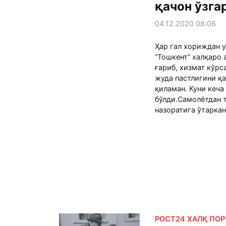
қачон ўзга
04.12.2020 08:06
Ҳар гал хориждан у
“Тошкент” халқаро 
ғариб, хизмат кўр
жуда пастлигини қа
қиламан. Куни кеча
бўлди.Самолётдан 
назоратига ўтаркан
РОСТ24 ХАЛҚ ПО