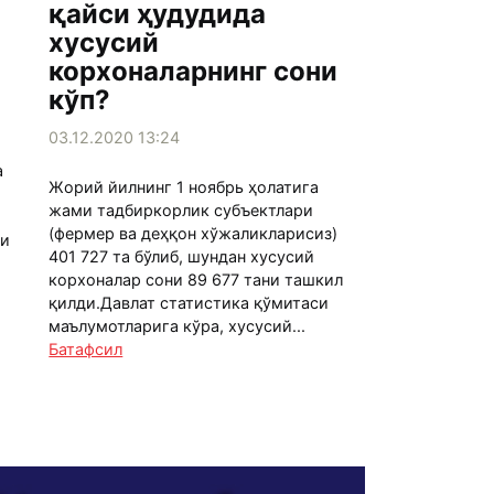
қайси ҳудудида
хусусий
корхоналарнинг сони
кўп?
03.12.2020 13:24
а
Жорий йилнинг 1 ноябрь ҳолатига
жами тадбиркорлик субъектлари
(фермер ва деҳқон хўжаликларисиз)
си
401 727 та бўлиб, шундан хусусий
корхоналар сони 89 677 тани ташкил
қилди.Давлат статистика қўмитаси
маълумотларига кўра, хусусий...
Батафсил