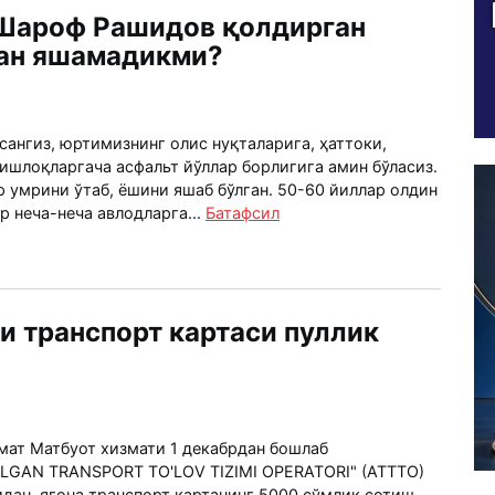
 Шароф Рашидов қолдирган
лан яшамадикми?
сангиз, юртимизнинг олис нуқталарига, ҳаттоки,
ишлоқларгача асфальт йўллар борлигига амин бўласиз.
 умрини ўтаб, ёшини яшаб бўлган. 50-60 йиллар олдин
р неча-неча авлодларга...
Батафсил
и транспорт картаси пуллик
ат Матбуот хизмати 1 декабрдан бошлаб
LGAN TRANSPORT TO'LOV TIZIMI OPERATORI" (ATТTO)
дан, ягона транспорт картанинг 5000 сўмлик сотиш