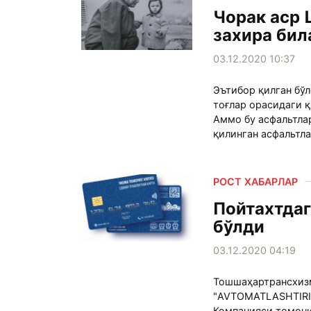
Чорак аср
захира би
03.12.2020 10:37
Эътибор қилган бўл
тоғлар орасидаги қ
Аммо бу асфальтлар
қилинган асфальтла
РОСТ ХАБАРЛАР
Пойтахтдаг
бўлди
03.12.2020 04:19
Тошшаҳартрансхизм
"AVTOMATLASHTIRI
Компанияси томони