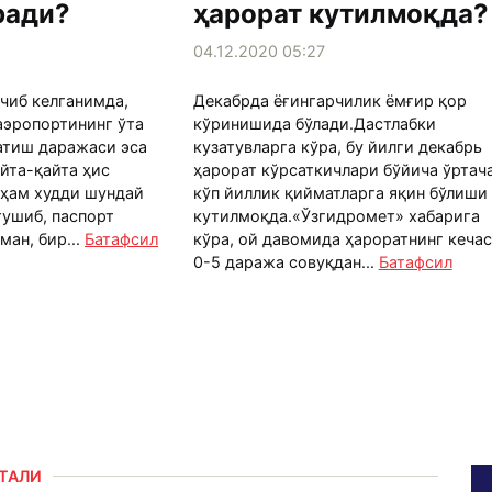
ради?
ҳарорат кутилмоқда?
04.12.2020 05:27
чиб келганимда,
Декабрда ёғингарчилик ёмғир қор
аэропортининг ўта
кўринишида бўлади .Дастлабки
сатиш даражаси эса
кузатувларга кўра, бу йилги декабрь
йта-қайта ҳис
ҳарорат кўрсаткичлари бўйича ўртач
 ҳам худди шундай
кўп йиллик қийматларга яқин бўлиши
тушиб, паспорт
кутилмоқда.«Ўзгидромет» хабарига
ман, бир...
Батафсил
кўра, ой давомида ҳароратнинг кеча
0-5 даража совуқдан...
Батафсил
РТАЛИ