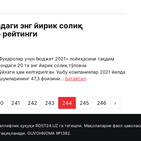
даги энг йирик солиқ
 рейтинги
Фуқаролар учун бюджет 2021» лойиҳасини тақдим
тондаги 20 та энг йирик солиқ тўловчи
ўйхати ҳам келтирилган. Ушбу компаниялар 2021 йилда
шумларининг 47,3 фоизини...
Батафсил
40
241
242
243
244
245
246
›
аллифлик ҳуқуқи ROST24.UZ га тегишли. Мақолаларни фаол ҳаволас
 тақиқланади. GUVOHNOMA №1382.