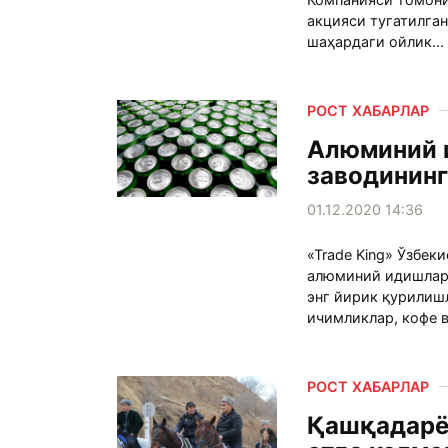
акцияси тугатилга
шаҳардаги ойлик...
РОСТ ХАБАРЛАР
Алюминий 
заводинин
01.12.2020 14:36
«Trade King» Ўзбек
алюминий идишлар
энг йирик қурилиш
ичимликлар, кофе в
РОСТ ХАБАРЛАР
Қашқадарё 