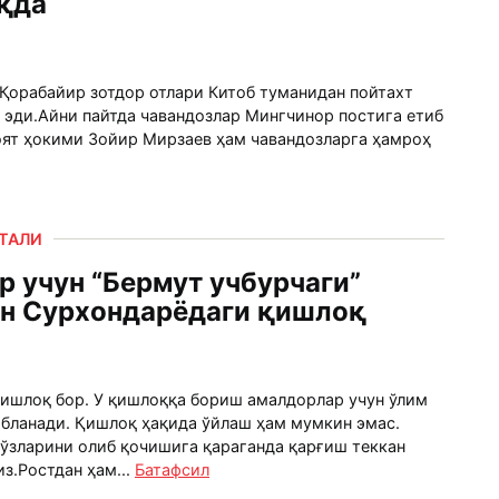
қда
Қорабайир зотдор отлари Китоб туманидан пойтахт
 эди.Айни пайтда чавандозлар Мингчинор постига етиб
лоят ҳокими Зойир Мирзаев ҳам чавандозларга ҳамроҳ
РТАЛИ
 учун “Бермут учбурчаги”
ан Сурхондарёдаги қишлоқ
қишлоқ бор. У қишлоққа бориш амалдорлар учун ўлим
обланади. Қишлоқ ҳақида ўйлаш ҳам мумкин эмас.
ўзларини олиб қочишига қараганда қарғиш теккан
з.Ростдан ҳам...
Батафсил