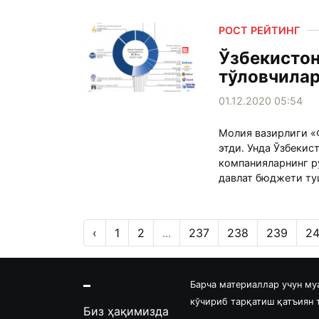
РОСТ РЕЙТИНГ
Ўзбекистон
тўловчилар
01.12.2020 05:54
Молия вазирлиги «
этди. Унда Ўзбекис
компанияларнинг р
давлат бюджети ту
‹
1
2
...
237
238
239
2
Барча материаллар учун му
кўчириб тарқатиш қатъиян
Биз ҳақимизда