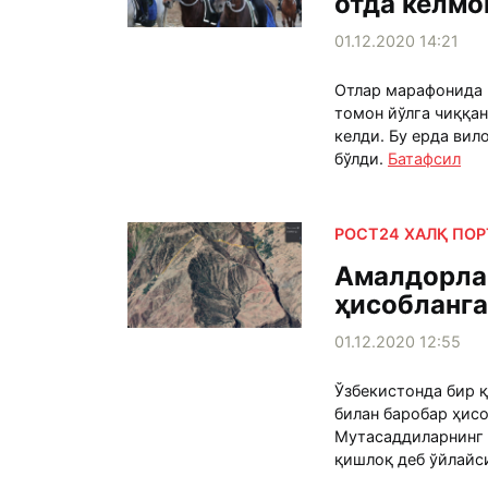
отда келмо
01.12.2020 14:21
Отлар марафонида 
томон йўлга чиққан
келди. Бу ерда ви
бўлди.
Батафсил
РОСТ24 ХАЛҚ ПО
Амалдорлар
ҳисобланг
01.12.2020 12:55
Ўзбекистонда бир 
билан баробар ҳис
Мутасаддиларнинг 
қишлоқ деб ўйлайси