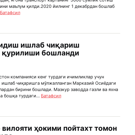
нини маълум қилди.2020 йилнинг 1 декабрдан бошлаб
Батафсил
идиш ишлаб чиқариш
г қурилиши бошланди
истон компанияси кенг турдаги ичимликлар учун
 ишлаб чиқаришга мўлжалланган Марказий Осиёдаги
лардан бирини бошлади. Мазкур заводда газли ва яхна
а бошқа турдаги...
Батафсил
вилояти ҳокими пойтахт томон