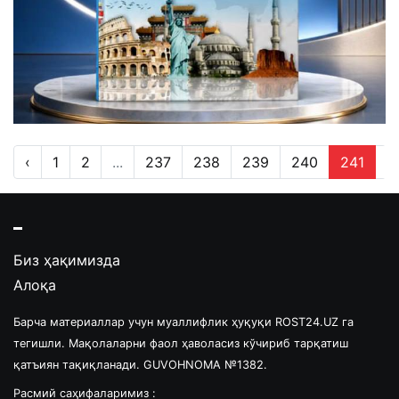
‹
1
2
...
237
238
239
240
241
2
Биз ҳақимизда
Алоқа
Барча материаллар учун муаллифлик ҳуқуқи ROST24.UZ га
тегишли. Мақолаларни фаол ҳаволасиз кўчириб тарқатиш
қатъиян тақиқланади. GUVOHNOMA №1382.
Расмий саҳифаларимиз :