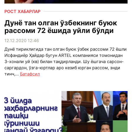
РОСТ ХАБАРЛАР
Дунё тан олган ўзбекнинг буюк
рассоми 72 ёшида уйли бўлди
12.12.2020 12:46
Дунё тириклигида тан олган буюк ўзбек рассоми 72 ёшли
Исфандиёр Ҳайдар бугун ARTEL компанияси томонидан
3-хонали уй (кв) билан тақдирланди. Шу ёшгача сарсон-
саргардон, ўзга-юртлар аро кезиб юрган рассом, энди
тинч,...
Батафсил