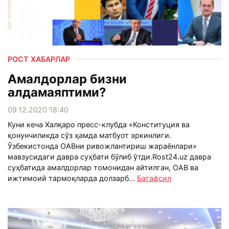
РОСТ ХАБАРЛАР
Амалдорлар бизни
алдамаяптими?
09.12.2020 18:40
Куни кеча Халқаро пресс-клубда «Конституция ва
қонунчиликда сўз ҳамда матбуот эркинлиги.
Ўзбекистонда ОАВни ривожлантириш жараёнлари»
мавзусидаги давра суҳбати бўлиб ўтди.Rost24.uz давра
суҳбатида амалдорлар томонидан айтилган, ОАВ ва
ижтимоий тармоқларда долзарб...
Батафсил