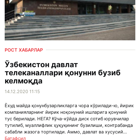
РОСТ ХАБАРЛАР
Ўзбекистон давлат
телеканаллари қонунни бузиб
келмоқда
14.12.2020 11:15
Ёхуд майда қонунбузарликларга чора кўрилади-ю, йирик
компанияларнинг йирик ноқонуний ишларига қонуний
тус берилади. НЕГА? Кўча-кўйда диск сотиб юрувчилар
тутилиб, муаллифлик ҳуқуқининг бузилиши, контрабанда
сабабли жазога тортилади. Аммо, давлат ва хусусий...
Батафсил