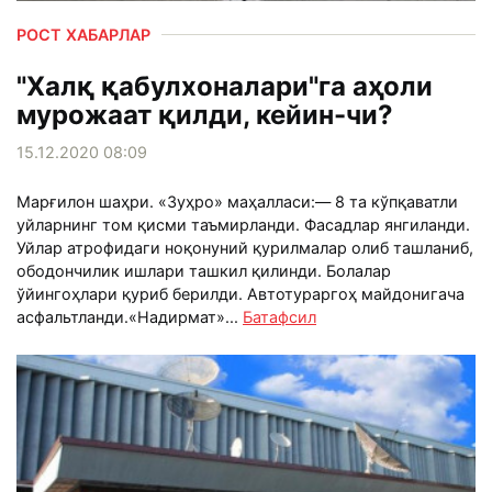
РОСТ ХАБАРЛАР
"Халқ қабулхоналари"га аҳоли
мурожаат қилди, кейин-чи?
15.12.2020 08:09
Марғилон шаҳри. «Зуҳро» маҳалласи:— 8 та кўпқаватли
уйларнинг том қисми таъмирланди. Фасадлар янгиланди.
Уйлар атрофидаги ноқонуний қурилмалар олиб ташланиб,
ободончилик ишлари ташкил қилинди. Болалар
ўйингоҳлари қуриб берилди. Автотураргоҳ майдонигача
асфальтланди.«Надирмат»...
Батафсил