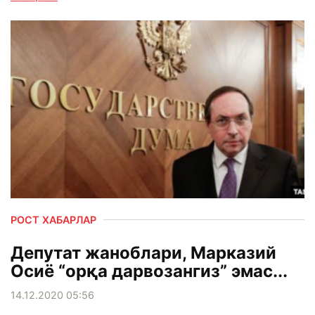
РОСТ ХАБАРЛАР
Депутат жаноблари, Марказий
Осиё “орқа дарвозангиз” эмас...
14.12.2020 05:56