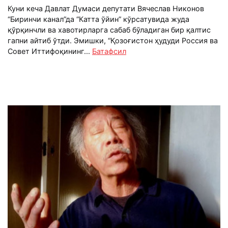
Куни кеча Давлат Думаси депутати Вячеслав Никонов
“Биринчи канал”да “Катта ўйин” кўрсатувида жуда
қўрқинчли ва хавотирларга сабаб бўладиган бир қалтис
гапни айтиб ўтди. Эмишки, “Қозоғистон ҳудуди Россия ва
Совет Иттифоқининг...
Батафсил