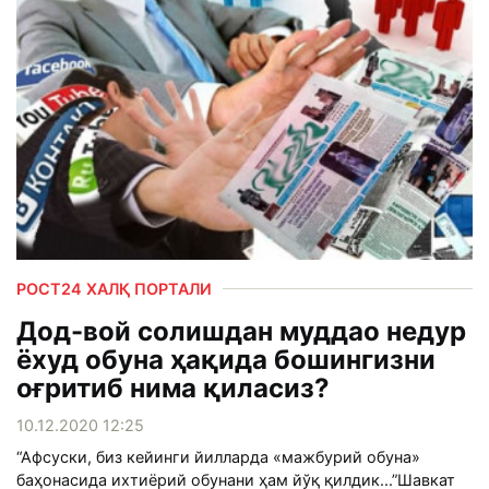
РОСТ24 ХАЛҚ ПОРТАЛИ
Дод-вой солишдан муддао недур
ёхуд обуна ҳақида бошингизни
оғритиб нима қиласиз?
10.12.2020 12:25
“Афсуски, биз кейинги йилларда «мажбурий обуна»
баҳонасида ихтиёрий обунани ҳам йўқ қилдик...”Шавкат