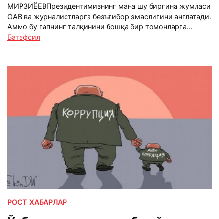
МИРЗИЁЕВПрезидентимизнинг мана шу биргина жумласи
ОАВ ва журналистларга беэътибор эмаслигини англатади.
Аммо бу гапнинг талқинини бошқа бир томонларга...
Батафсил
РОСТ ХАБАРЛАР