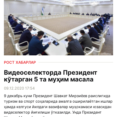
РОСТ ХАБАРЛАР
Видеоселекторда Президент
кўтарган 5 та муҳим масала
09.12.2020 17:54
9 декабрь куни Президент Шавкат Мирзиёев раислигида
туризм ва спорт соҳаларида амалга оширилаётган ишлар
ҳамда келгуси йилдаги вазифалар муҳокамаси юзасидан
видеселектор йиғилиши ўтказилди. Унда Президент