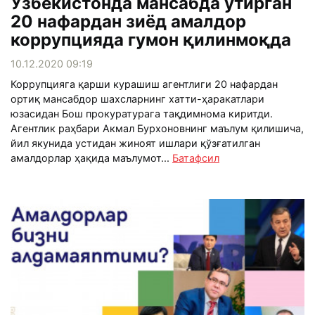
Ўзбекистонда мансабда ўтирган
20 нафардан зиёд амалдор
коррупцияда гумон қилинмоқда
10.12.2020 09:19
Коррупцияга қарши курашиш агентлиги 20 нафардан
ортиқ мансабдор шахсларнинг хатти-ҳаракатлари
юзасидан Бош прокуратурага тақдимнома киритди.
Агентлик раҳбари Акмал Бурхоновнинг маълум қилишича,
йил якунида устидан жиноят ишлари қўзғатилган
амалдорлар ҳақида маълумот...
Батафсил