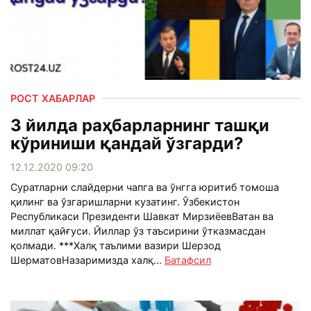
РОСТ ХАБАРЛАР
3 йилда раҳбарларнинг ташқи
кўриниши қандай ўзгарди?
12.12.2020 09:20
Суратларни слайдерни чапга ва ўнгга юритиб томоша
қилинг ва ўзгаришларни кузатинг. Ўзбекистон
Республикаси Президенти Шавкат МирзиёевВатан ва
миллат қайғуси. Йиллар ўз таъсирини ўтказмасдан
қолмади. ***Халқ таълими вазири Шерзод
ШерматовНазаримизда халқ...
Батафсил