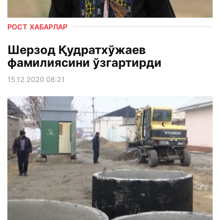
РОСТ ХАБАРЛАР
Шерзод Қудратхўжаев
фамилиясини ўзгартирди
15.12.2020 08:21