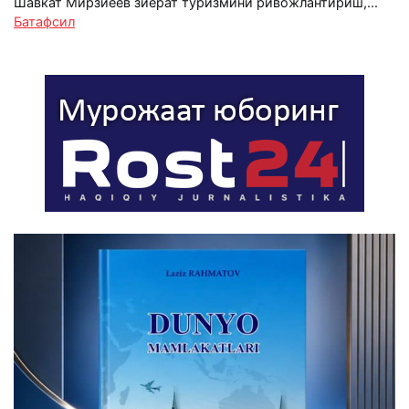
Шавкат Мирзиёев зиёрат туризмини ривожлантириш,...
Батафсил