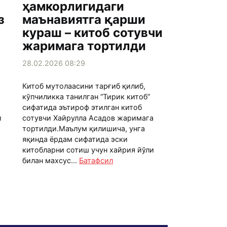
ҳамкорлигидаги
з
маънавиятга қарши
кураш – китоб сотувчи
жаримага тортилди
28.02.2026 08:29
Китоб мутолаасини тарғиб қилиб,
кўпчиликка танилган “Тирик китоб”
сифатида эътироф этилган китоб
и
сотувчи Хайрулла Асадов жаримага
тортилди.Маълум қилишича, унга
яқинда ёрдам сифатида эски
китобларни сотиш учун хайрия йўли
билан махсус...
Батафсил