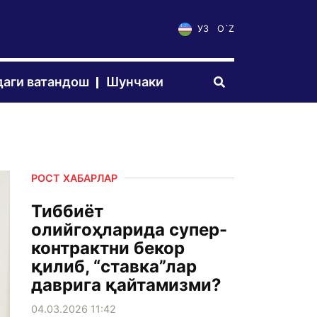
УЗ
O`Z
аги ватандош
Шунчаки
РОСТ ХАБАРЛАР
Тиббиёт
олийгоҳларида супер-
контрактни бекор
қилиб, “ставка”лар
даврига қайтамизми?
04.03.2026 11:42