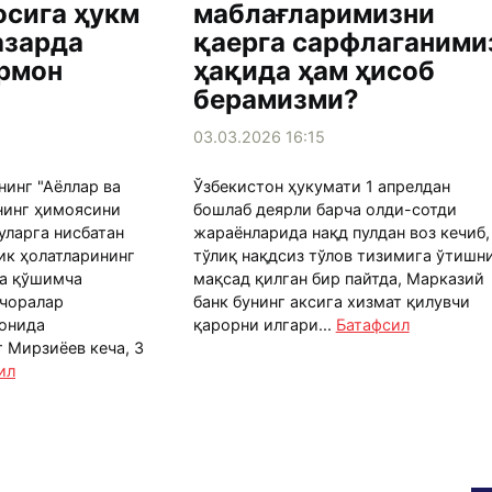
осига ҳукм
маблағларимизни
азарда
қаерга сарфлаганими
армон
ҳақида ҳам ҳисоб
берамизми?
03.03.2026 16:15
нинг "Аёллар ва
Ўзбекистон ҳукумати 1 апрелдан
нинг ҳимоясини
бошлаб деярли барча олди-сотди
уларга нисбатан
жараёнларида нақд пулдан воз кечиб,
ик ҳолатларининг
тўлиқ нақдсиз тўлов тизимига ўтишн
ча қўшимча
мақсад қилган бир пайтда, Марказий
чоралар
банк бунинг аксига хизмат қилувчи
онида
қарорни илгари...
Батафсил
 Мирзиёев кеча, 3
ил