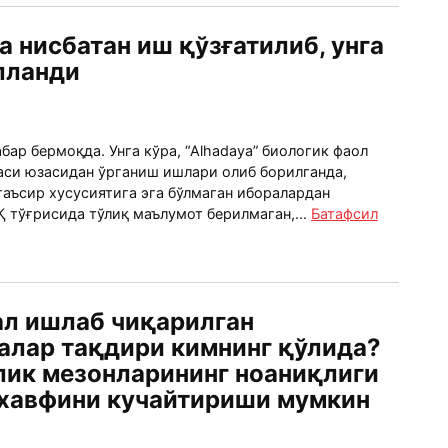
а нисбатан иш қўзғатилиб, унга
лланди
абар бермоқда. Унга кўра, “Alhadaya” биологик фаол
си юзасидан ўрганиш ишлари олиб борилганда,
таъсир хусусиятига эга бўлмаган иборалардан
 тўғрисида тўлиқ маълумот берилмаган,...
Батафсил
ал ишлаб чиқарилган
алар тақдири кимнинг қўлида?
лик мезонларининг ноаниқлиги
 хавфини кучайтириши мумкин