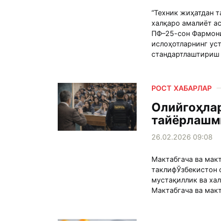
“Техник жиҳатдан 
халқаро амалиёт а
ПФ–25-сон Фармони
ислоҳотларнинг ус
стандартлаштириш 
РОСТ ХАБАРЛАР
Олийгоҳла
тайёрлашм
26.02.2026 09:08
Мактабгача ва мак
таклифЎзбекистон 
мустақиллик ва хал
Мактабгача ва макт