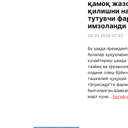
қамоқ жаз
қилишни н
тутувчи ф
имзоланди
04.03.2026 07:43
Бу ҳақда президент
болалар ҳуқуқлари
кучайтириш ҳамда 
тазйиқ ва зўравонл
олдини олиш бўйи
ташкилий-ҳуқуқий 
тўғрисида"ги фарм
белгиланган.Шавкат
март куни...
Батафс