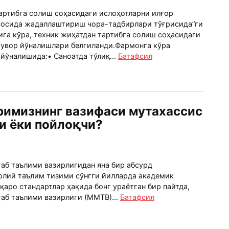
тартибга солиш соҳасидаги ислоҳотларни илғор
сосида жадаллаштириш чора-тадбирлари тўғрисида”ги
га кўра, техник жиҳатдан тартибга солиш соҳасидаги
тувор йўналишлари белгиланди.Фармонга кўра
йўналишида:• Саноатда тўлиқ...
Батафсил
римизнинг вазифаси мутахассис
и ёки пойлоқчи?
таб таълими вазирлигидан яна бир абсурд
олий таълим тизими сўнгги йилларда академик
қаро стандартлар ҳақида бонг ураётган бир пайтда,
аб таълими вазирлиги (ММТВ)...
Батафсил