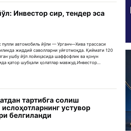
ўл: Инвестор сир, тендер эса
к пулли автомобиль йўли — Урганч—Хива трассаси
ликда жиддий саволларни уйғотмоқда. Қиймати 120
лган ушбу йўл лойиҳасида шаффофлик ва қонун
да қатор шубҳали ҳолатлар мавжуд.Инвестор...
атдан тартибга солиш
 ислоҳотларнинг устувор
ри белгиланди