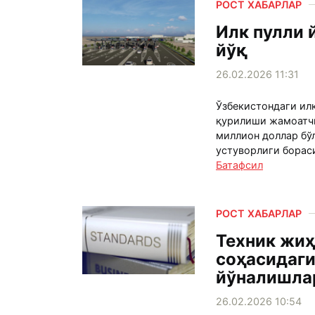
РОСТ ХАБАРЛАР
Илк пулли й
йўқ
26.02.2026 11:31
Ўзбекистондаги ил
қурилиши жамоатчи
миллион доллар бў
устуворлиги бораси
Батафсил
РОСТ ХАБАРЛАР
Техник жиҳ
соҳасидаги
йўналишла
26.02.2026 10:54