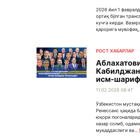
2026 йил 1 февралд
ортиқ бўлган тран
кучга кирди. Вазир
қарорига мувофиқ,.
РОСТ ХАБАРЛАР
Аблахатови
Кабилджан
исм-шарифи
11.02.2026 08:47
Ўзбекистон мустақ
Ренессанс ҳақида б
юқори поғоналари
назар солиб, одамн
муқаддаслиги ва...