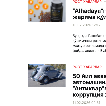
РОСТ ХАБАРЛАР
“Alhadaya”г
жарима қў
13.02.2026 12:12
Бу ҳақда Рақобат х
қўшимчаси реклама
мазкур рекламада 
фойдаланилган. БФҚ
РОСТ ХАБАРЛАР
50 йил авв
автомашин
“Антиквар”
коррупция
11.02.2026 09:31