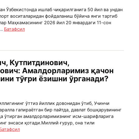
ан Ўзбекистонда ишлаб чиқарилганига 50 йил ва ундан
спорт воситаларидан фойдаланиш бўйича янги тартиб
лар Маҳкамасининг 2026 йил 20 январдаги 11-сон
..
Батафсил
ч, Кутпитдинович,
ович: Амалдорларимиз қачон
ни тўғри ёзишни ўрганади?
иллигининг ўттиз йиллик довонидан ўтиб, Учинчи
аралла гапираётган бир пайтда, давлат бошқарувининг
да ўтирган амалдорларимизнинг исм-шарифларига
инг энсаси қотади.Миллий ғурур, она тили
Батафсил