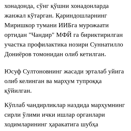
хонадонда, сўнг қўшни хонадонларда
жанжал кўтарган. Қариндошларнинг
Миришкор тумани ИИБга мурожаати
ортидан "Чандир" МФЙ га бириктирилган
участка профилактика нозири Суннатилло
Дониёров томонидан олиб кетилган.
Юсуф Султоновнинг жасади эрталаб уйига
олиб келинган ва марҳум тупроққа
қўйилган.
Кўплаб чандирликлар наздида марҳумнинг
сирли ўлими ички ишлар органлари
ходимларининг ҳаракатига шубҳа