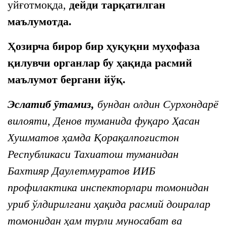
уйғотмоқда,
дейди тарқатилган
маълумотда.
Ҳозирча бирор бир ҳуқуқни муҳофаза
қилувчи органлар бу ҳақида расмий
маълумот бергани йўқ.
Эслатиб ӯтамиз,
бундан олдин Сурхондарё
вилояти, Денов туманида фуқаро Ҳасан
Хушматов ҳамда Қорақалпоғистон
Республикаси Тахиатош туманидан
Бахтияр Даулетмуратов ИИБ
профилактика инспекторлари томонидан
уриб ўлдирилгани ҳақида расмий доиралар
томонидан ҳам турли муносабат ва