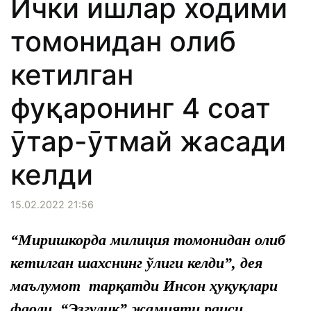
Ички ишлар ходими
томонидан олиб
кетилган
фуқаронинг 4 соат
ӯтар-ӯтмай жасади
келди
15.02.2022 21:56
“Миришкорда милиция томонидан олиб
кетилган шахснинг ўлиги келди”, дея
маълумот тарқатди Инсон ҳуқуқлари
фаоли, “Эзгулик” жамияти раиси