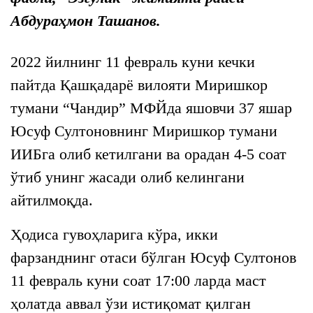
Абдураҳмон Ташанов.
2022 йилнинг 11 февраль куни кечки
пайтда Қашқадарё вилояти Миришкор
тумани “Чандир” МФЙда яшовчи 37 яшар
Юсуф Султоновнинг Миришкор тумани
ИИБга олиб кетилгани ва орадан 4-5 соат
ўтиб унинг жасади олиб келингани
айтилмоқда.
Ҳодиса гувоҳларига кўра, икки
фарзанднинг отаси бўлган Юсуф Султонов
11 февраль куни соат 17:00 ларда маст
ҳолатда аввал ўзи истиқомат қилган