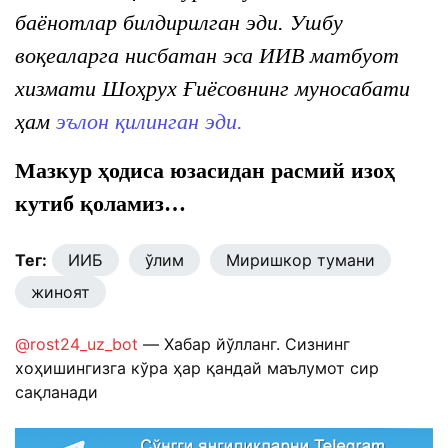
баёнотлар билдирилган эди. Ушбу
воқеаларга нисбатан эса ИИВ матбуот
хизмати Шоҳрух Ғиёсовнинг муносабати
ҳам
эълон қилинган эди.
Мазкур ҳодиса юзасидан расмий изоҳ
кутиб қоламиз…
Тег:
ИИБ
ўлим
Миришкор тумани
жиноят
@rost24_uz_bot
— Хабар йўлланг. Сизнинг
хоҳишингизга кўра ҳар қандай маълумот сир
сақланади