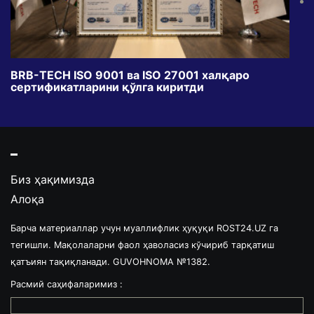
BRB-TECH ISO 9001 ва ISO 27001 халқаро
«Бу
сертификатларини қўлга киритди
клуб
Биз ҳақимизда
Алоқа
Барча материаллар учун муаллифлик ҳуқуқи ROST24.UZ га
тегишли. Мақолаларни фаол ҳаволасиз кўчириб тарқатиш
қатъиян тақиқланади. GUVOHNOMA №1382.
Расмий саҳифаларимиз :