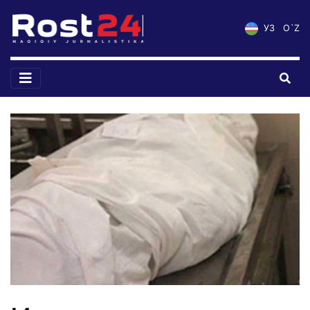
УЗ
O`Z