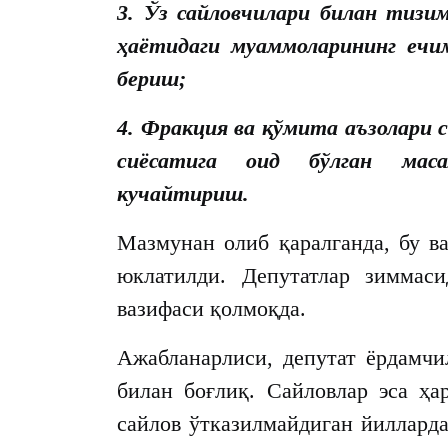
3. Ўз сайловчилари билан тизи
ҳаётидаги муаммоларининг ечи
бериш;
4. Фракция ва қўмита аъзолари
сиёсатига оид бўлган маса
кучайтириш.
Мазмунан олиб қаралганда, бу в
юклатилди. Депутатлар зиммас
вазифаси қолмоқда.
Ажабланарлиси, депутат ёрдамчи
билан боғлиқ. Сайловлар эса ҳа
сайлов ўтказилмайдиган йиллард