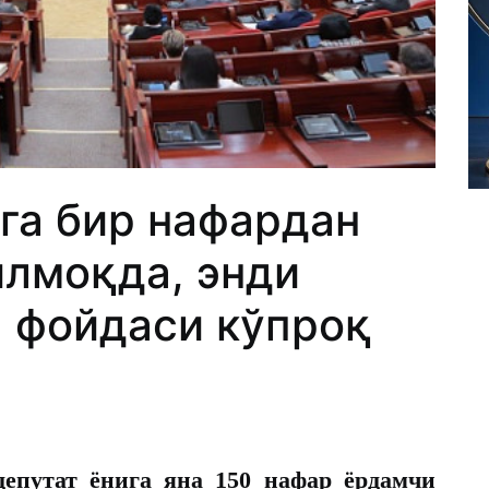
га бир нафардан
лмоқда, энди
а фойдаси кўпроқ
епутат ёнига яна 150 нафар ёрдамчи