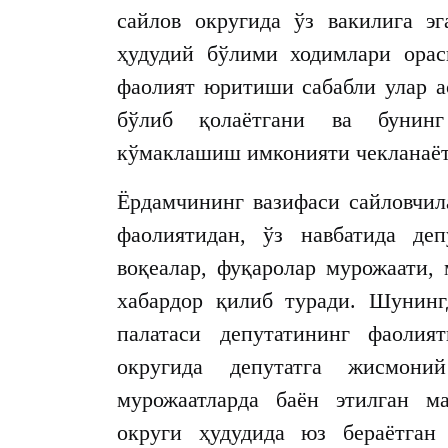
сайлов округида ўз вакилига э
ҳудудий бўлими ходимлари орас
фаолият юритиши сабабли улар а
бўлиб қолаётгани ва бунинг
кўмаклашиш имконияти чекланаётг
Ёрдамчининг вазифаси сайловчил
фаолиятидан, ўз навбатида деп
воқеалар, фуқаролар мурожаати,
хабардор қилиб туради. Шунинг
палатаси депутатининг фаолия
округида депутатга жисмон
мурожаатларда баён этилган ма
округи ҳудудида юз бераётган 