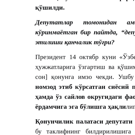
қўшилди.
Депутатлар томонидан ам
кўринмаётган бир пайтда, “де
этилиши қанчалик тўғри?
Президент 14 октябр куни «Ўзб
ҳужжатларига ўзгартиш ва қўши
сон] қонунга имзо чекди. Ушб
номзод этиб кўрсатган сиёсий 
ҳамда ўз сайлов округидаги ф
ёрдамчига эга бўлишга ҳақли
ли
Қонунчилик палатаси депутати
бу таклифнинг билдирилишига 