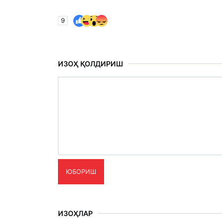
9
ИЗОҲ ҚОЛДИРИШ
ЮБОРИШ
ИЗОҲЛАР