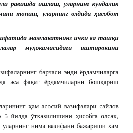
мли равишда ишлаш, уларнинг кундалик
мини топиш, уларнинг олдида ҳисобот
 сифатида мамлакатнинг ички ва ташқи
лалар муҳокамасидаги иштирокини
азифаларнинг барчаси энди ёрдамчиларга
ида эса фақат ёрдамчиларни бошқариш
ларининг ҳам асосий вазифалари сайлов
р 5 йилда ўтказилишини ҳисобга олсак,
а уларнинг нима вазифани бажариши ҳам