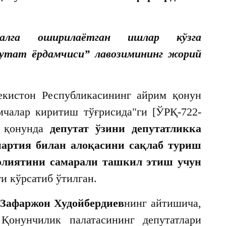
алга оширилаётган ишлар кўзга
путат ёрдамчиси” лавозимининг жорий
екистон Республикасининг айрим қонун
мчалар киритиш тўғрисида"ги [ЎРҚ-722-
у қонунда
депутат ўзини депутатликка
партия билан алоқасини сақлаб туриш
аолиятини самарали ташкил этиш учун
ги кўрсатиб ўтилган.
 Зафаржон Худойбердиев
нинг айтишича,
Қонунчилик палатасининг депутатлари