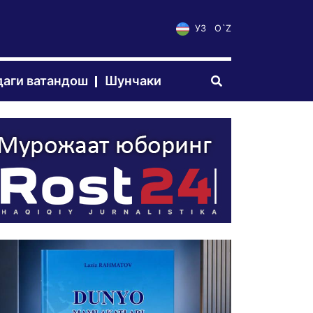
УЗ
O`Z
аги ватандош
Шунчаки