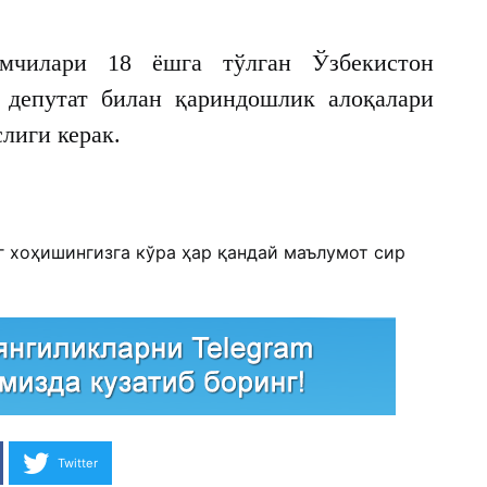
мчилари 18 ёшга тўлган Ўзбекистон
 депутат билан қариндошлик алоқалари
лиги керак.
г хоҳишингизга кўра ҳар қандай маълумот сир
Twitter