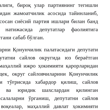
галиги, бироқ улар партиянинг тегишли
идан жамоатчилик асосида тайинланиб,
сосан сиёсий партия ишлари билан банд
 натижасида депутатлар фаолиятига
ани сабаб бўлган.
арни Қонунчилик палатасидаги депутати
утатни сайлов округида юз бераётган
 маҳаллий ижро ҳокимияти қарорларидан
дек, округ сайловчиларини Қонунчилик
ти тўғрисида хабардор қилиш, сайлов
ий ва юридик шахслардан қилинган
салаларни ўрганиш, депутатни сайлов
воқеалар, маҳаллий давлат ҳокимияти