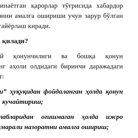
инаётган қарорлар тўғрисида хабардор
арини амалга ошириши учун зарур бўлган
тайёрлаш киради.
ш қилади?
явий қонунчилиги ва бошқа қонун
инг аҳоли олдидаги биринчи даражадаги
т:
и” ҳуқуқидан фойдаланган ҳолда қонун
и кучайтириш;
лабларидан оғишмаган ҳолда ижро
марали назоратни амалга ошириш;