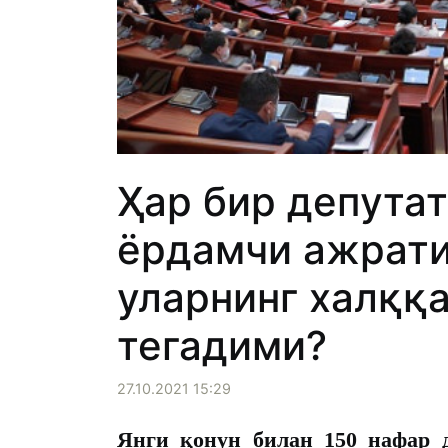
Ҳар бир депутат
ёрдамчи ажрати
уларнинг халққ
тегадими?
27.10.2021 15:29
Янги қонун билан 150 нафар д