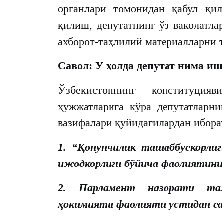
органлари томонидан қабул қил
қилиш, депутатнинг ўз ваколатл
ахборот-таҳлилий материалларни 
Савол: У ҳолда депутат нима и
Ўзбекистоннинг конституци
ҳужжатларига кўра депутатларн
вазифалари қуйидагилардан ибора
1. “Қонунчилик ташаббускорлиг
ижодкорлиги бўйича фаолиятин
2. Парламент назорати та
ҳокимияти фаолияти устидан са