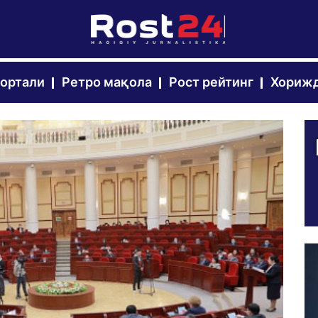
портали
Ретро мақола
Рост рейтинг
Хорижд