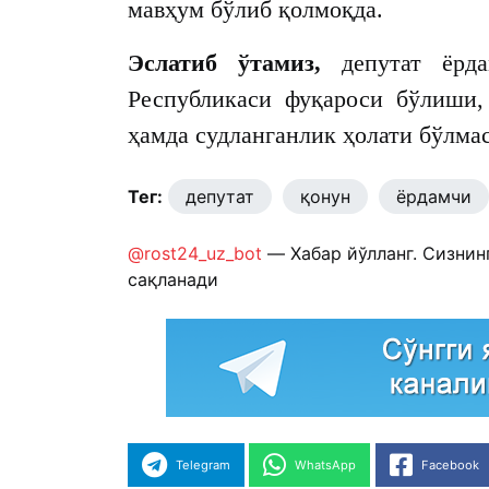
мавҳум бўлиб қолмоқда.
Эслатиб ўтамиз,
депутат ёрда
Республикаси фуқароси бўлиши,
ҳамда судланганлик ҳолати бўлмас
Тег:
депутат
қонун
ёрдамчи
@rost24_uz_bot
— Хабар йўлланг. Сизнин
сақланади
Telegram
WhatsApp
Facebook