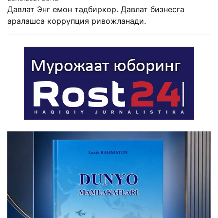
Давлат Энг емон тадбиркор. Давлат бизнесга
аралашса коррупция ривожланади.