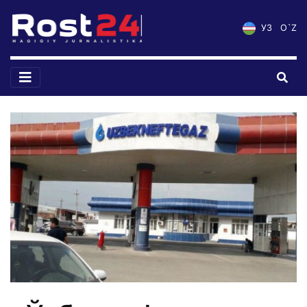
УЗ
O`Z