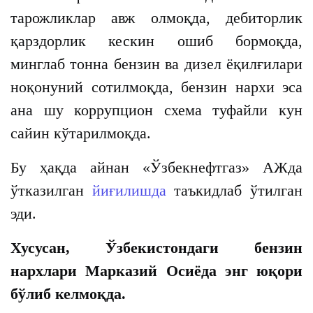
тарожликлар авж олмоқда, дебиторлик
қарздорлик кескин ошиб бормоқда,
минглаб тонна бензин ва дизел ёқилғилари
ноқонуний сотилмоқда, бензин нархи эса
ана шу коррупцион схема туфайли кун
сайин кўтарилмоқда.
Бу ҳақда айнан «Ўзбекнефтгаз» АЖда
ўтказилган
йиғилишда
таъкидлаб ўтилган
эди.
Хусусан, Ўзбекистондаги бензин
нархлари Марказий Осиёда энг юқори
бўлиб келмоқда.