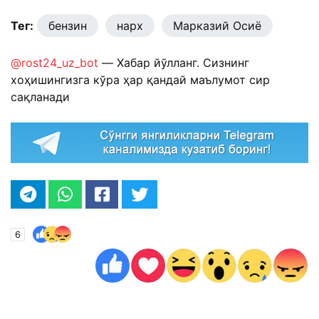
Тег:
бензин
нарх
Марказий Осиё
@rost24_uz_bot
— Хабар йўлланг. Сизнинг
хоҳишингизга кўра ҳар қандай маълумот сир
сақланади
6