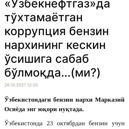
«Ўзбекнефтгаз»да
тўхтамаётган
коррупция бензин
нархининг кескин
ўсишига сабаб
бўлмоқда...(ми?)
26.10.2021 12:20
Ўзбекистондаги бензин нархи Марказий
Осиёда энг юқори нуқтада.
Ўзбекистонда 23 октябрдан бензин учун