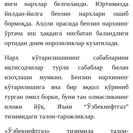
янги нархлар белгиланди. Юртимизда
йилдан-йилга бензин нархлари ошиб
бормоқда. Аҳоли орасида бензин нархнинг
ўртача иш ҳаққига нисбатан баландлиги
ортидан доим норозиликлар кузатилади.
Нарх кўтарилишининг сабабларини
иқтисодчилар турли сабаблар билан
изоҳлаши мумкин. Бензин нархининг
кўтарилишига яна бир яққол кўриниб
турган омил борки, буни тан олмасликнинг
иложи йўқ. Яъни “Ўзбекнефтгаз”
тизимидаги талон-тарожликлар.
«Ўзбекнефтгаз» тизимида талон-