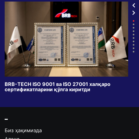
BRB-TECH ISO 9001 ва ISO 27001 халқаро
«Бу
сертификатларини қўлга киритди
клуб
Биз ҳақимизда
Алоқа