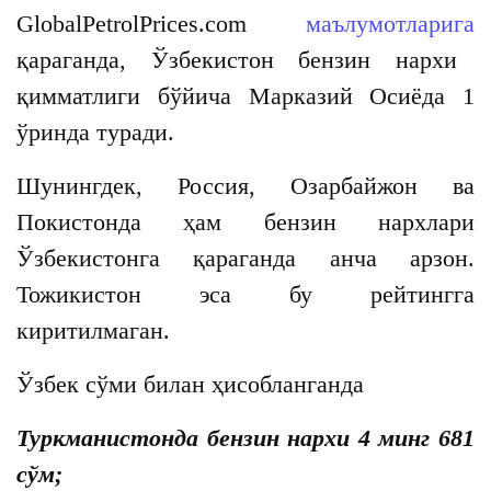
GlobalPetrolPrices.com
маълумотларига
қараганда, Ўзбекистон бензин нархи
қимматлиги бўйича Марказий Осиёда 1
ўринда туради.
Шунингдек, Россия, Озарбайжон ва
Покистонда ҳам бензин нархлари
Ўзбекистонга қараганда анча арзон.
Тожикистон эса бу рейтингга
киритилмаган.
Ўзбек сўми билан ҳисобланганда
Туркманистонда бензин нархи 4 минг 681
сўм;