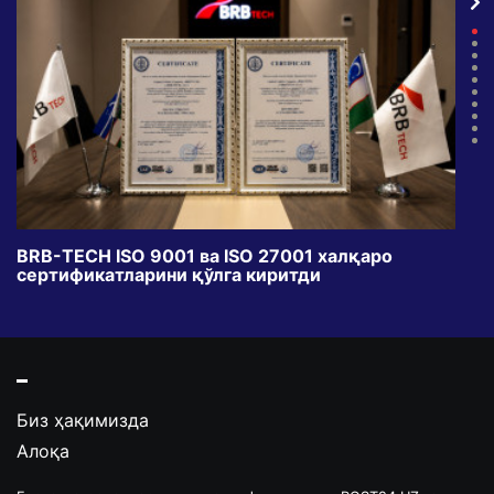
BRB-TECH ISO 9001 ва ISO 27001 халқаро
«Бу
сертификатларини қўлга киритди
клуб
Биз ҳақимизда
Алоқа