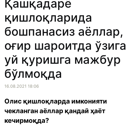
Қашқадарё
қишлоқларида
бошпанасиз аёллар,
оғир шароитда ўзига
уй қуришга мажбур
бўлмоқда
16.08.2021 18:06
Олис қишлоқларда имконияти
чекланган аёллар қандай ҳаёт
кечирмоқда?