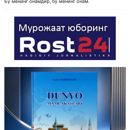
Бу менинг онамдир, бу менинг онам.