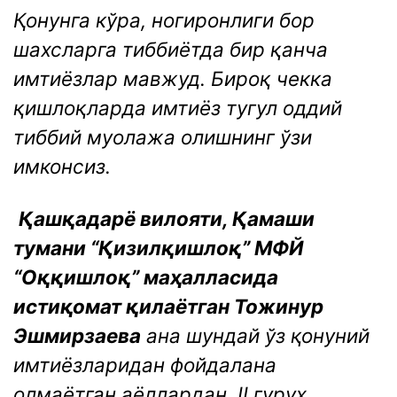
Қонунга кўра, ногиронлиги бор
шахсларга тиббиётда бир қанча
имтиёзлар мавжуд. Бироқ чекка
қишлоқларда имтиёз тугул оддий
тиббий муолажа олишнинг ўзи
имконсиз.
Қашқадарё вилояти, Қамаши
тумани “Қизилқишлоқ” МФЙ
“Оққишлоқ” маҳалласида
истиқомат қилаётган Тожинур
Эшмирзаева
ана шундай ўз қонуний
имтиёзларидан фойдалана
олмаётган аёллардан. II гуруҳ