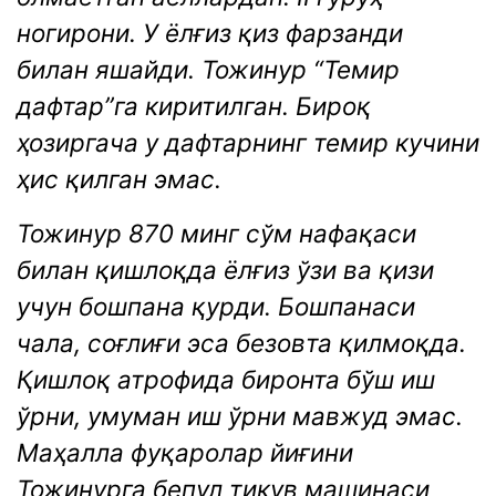
ногирони. У ёлғиз қиз фарзанди
билан яшайди. Тожинур “Темир
дафтар”га киритилган. Бироқ
ҳозиргача у дафтарнинг темир кучини
ҳис қилган эмас.
Тожинур 870 минг сўм нафақаси
билан қишлоқда ёлғиз ўзи ва қизи
учун бошпана қурди. Бошпанаси
чала, соғлиғи эса безовта қилмоқда.
Қишлоқ атрофида биронта бўш иш
ўрни, умуман иш ўрни мавжуд эмас.
Маҳалла фуқаролар йиғини
Тожинурга бепул тикув машинаси