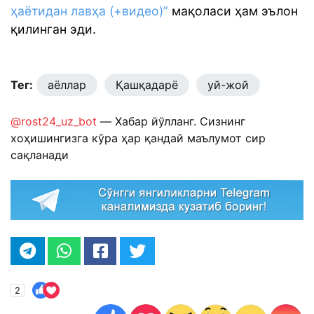
ҳаётидан лавҳа (+видео)”
мақоласи ҳам эълон
қилинган эди.
Тег:
аёллар
Қашқадарё
уй-жой
@rost24_uz_bot
— Хабар йўлланг. Сизнинг
хоҳишингизга кўра ҳар қандай маълумот сир
сақланади
2