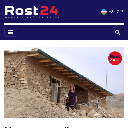
УЗ
O`Z