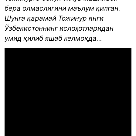
бера олмаслигини маълум қилган.
Шунга қарамай Тожинур янги
Ўзбекистоннинг ислоҳотларидан
умид қилиб яшаб келмоқда...