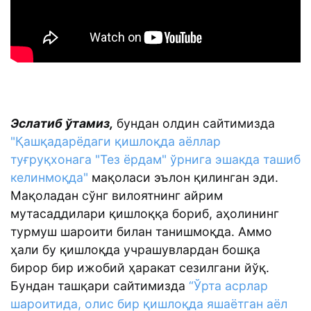
Эслатиб ўтамиз,
бундан олдин сайтимизда
"Қашқадарёдаги қишлоқда аёллар
туғруқхонага "Тез ёрдам" ўрнига эшакда ташиб
келинмоқда"
мақоласи эълон қилинган эди.
Мақоладан сўнг вилоятнинг айрим
мутасаддилари қишлоққа бориб, аҳолининг
турмуш шароити билан танишмоқда. Аммо
ҳали бу қишлоқда учрашувлардан бошқа
бирор бир ижобий ҳаракат сезилгани йўқ.
Бундан ташқари сайтимизда
“Ўрта асрлар
шароитида, олис бир қишлоқда яшаётган аёл