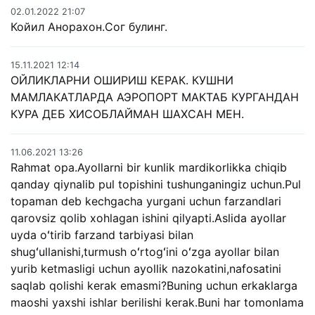
02.01.2022 21:07
Койил Анорахон.Сог булинг.
15.11.2021 12:14
ОЙЛИКЛАРНИ ОШИРИШ КЕРАК. КУШНИ
МАМЛАКАТЛАРДА АЭРОПОРТ МАКТАБ КУРГАНДАН
КУРА ДЕБ ХИСОБЛАЙМАН ШАХСАН МЕН.
11.06.2021 13:26
Rahmat opa.Ayollarni bir kunlik mardikorlikka chiqib
qanday qiynalib pul topishini tushunganingiz uchun.Pul
topaman deb kechgacha yurgani uchun farzandlari
qarovsiz qolib xohlagan ishini qilyapti.Aslida ayollar
uyda oʻtirib farzand tarbiyasi bilan
shugʻullanishi,turmush oʻrtogʻini oʻzga ayollar bilan
yurib ketmasligi uchun ayollik nazokatini,nafosatini
saqlab qolishi kerak emasmi?Buning uchun erkaklarga
maoshi yaxshi ishlar berilishi kerak.Buni har tomonlama