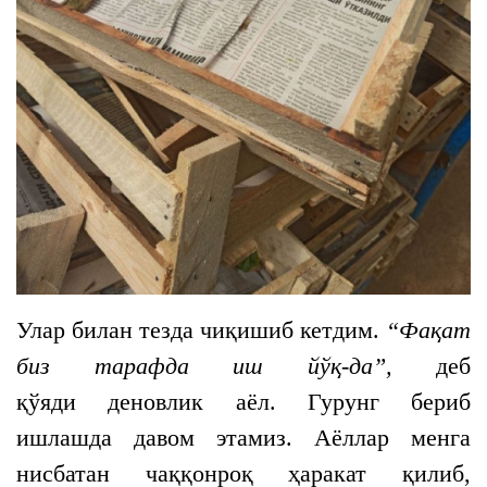
Улар билан тезда чиқишиб кетдим.
“Фақат
биз тарафда иш йўқ-да”,
деб
қўяди деновлик аёл. Гурунг бериб
ишлашда давом этамиз. Аёллар менга
нисбатан чаққонроқ ҳаракат қилиб,