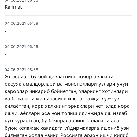
04.06.2021 06:55
Rahmat
04.06.2021 05:59
.
04.06.2021 05:59
.
04.06.2021 05:58
Эх эссиз... бу бой давлатнинг ночор аёллари...
оксуяк амалдорлари ва монополлари узлари учун
карорлар чикариб бойиётган, уларнинг хотинлари
ва болалари машинасини инстаграмда куз-куз
килаётган, кора халкнинг эркаклари чет элда кора
ишчи, аёллари эса нон топиш илинжида иш излаб
кун кураётган, бу бечораларнинг болалари эса
буюк келажак хакидаги уйдирмаларга ишониб узи
билмаган холда узини Россияга арзон ишчи килиб