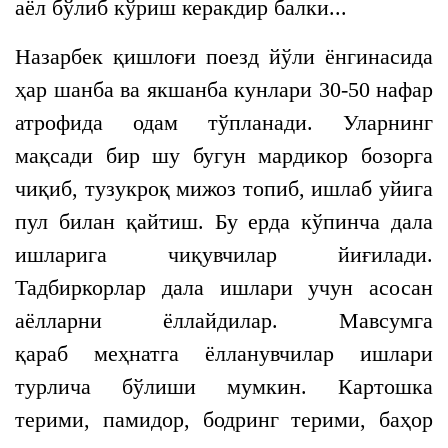
аёл бўлиб кўриш керакдир балки...
Назарбек қишлоғи поезд йўли ёнгинасида
ҳар шанба ва якшанба кунлари 30-50 нафар
атрофида одам тўпланади. Уларнинг
мақсади бир шу бугун мардикор бозорга
чиқиб, тузукроқ мижоз топиб, ишлаб уйига
пул билан қайтиш. Бу ерда кўпинча дала
ишларига чиқувчилар йиғилади.
Тадбиркорлар дала ишлари учун асосан
аёлларни ёллайдилар. Мавсумга
қараб меҳнатга ёлланувчилар ишлари
турлича бўлиши мумкин. Картошка
терими, памидор, бодринг терими, баҳор