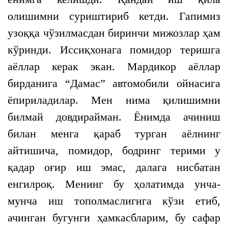
олишимни суриштириб кетди. Гапимиз
узоққа чўзилмасдан биринчи мижозлар ҳам
кўринди. Иссиқхонага помидор теришга
аёллар керак экан. Мардикор аёллар
бирданига “Дамас” автомобили ойнасига
ёпириладилар. Мен нима қилишимни
билмай довдирайман. Ёнимда ачиниш
билан менга қараб турган аёлнинг
айтишича, помидор, бодринг терими у
қадар оғир иш эмас, далага нисбатан
енгилроқ. Менинг бу ҳолатимда унча-
мунча иш тополмаслигига кўзи етиб,
ачинган бугунги ҳамкасбларим, бу сафар