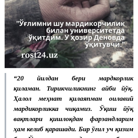
“20 йилдан бери мардкорлик
қиламан. Тирикчиликнинг айби йўқ.
Ҳалол меҳнат қилаяпман оилавий
мардикорликка чиқамиз. Ўқиш йўқ
вақтлари қишлоқдан фарзандларим
ҳам келиб қарашади. Бир ўғил уч қизим