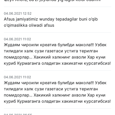
04.06.2021 12:52
Afsus jamiyatimiz wunday tepadagilar buni o’qib
o’qimaslikka oliwadi afsus
04.06.2021 11:02
Жудаям чироили креатив булибди макола!!! Узбек
тилидаги халк сузи газетаси устига терилган
помидорлар... Хакикий халкнинг ахволи Хар куни
куриб Курмаганга оладиган хакикатни курсатибсиз!
04.06.2021 11:02
Жудаям чироили креатив булибди макола!!! Узбек
тилидаги халк сузи газетаси устига терилган
помидорлар... Хакикий халкнинг ахволи Хар куни
куриб Курмаганга оладиган хакикатни курсатибсиз!