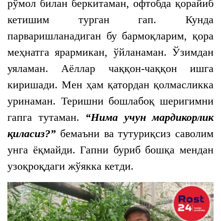
рўмол билан беркитаман, офтобда қорайиб
кетишим турган гап. Кунда
парваришланадиган бу бармоқларим, қора
меҳнатга ярармикан, ўйланаман. Ўзимдан
уяламан. Аёллар чаққон-чаққон ишга
киришади. Мен ҳам қатордан қолмасликка
уринаман. Теришни бошлабоқ шеригимни
гапга тутаман.
“Нима учун мардикорлик
қиласиз?”
бемаъни ва тутуриқсиз саволим
унга ёқмайди. Гапни буриб бошқа мендан
узоқроқдаги жўякка кетди.