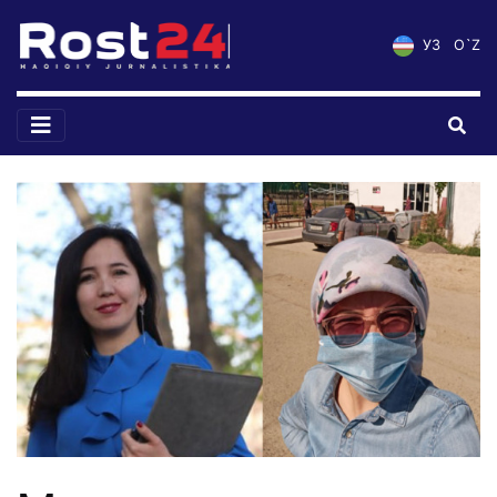
УЗ
O`Z