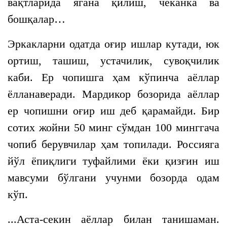
вақтларида ягана қилиш, чеканка ва
бошқалар…
Эркакларни одатда оғир ишлар кутади, юк
ортиш, ташиш, устачилик, сувоқчилик
каби. Ер чопишга ҳам кўпинча аёллар
ёлланаверади. Мардикор бозорида аёллар
ер чопишни оғир иш деб қарамайди. Бир
сотих жойни 50 минг сўмдан 100 минггача
чопиб берувчилар ҳам топилади. Россияга
йўл ёпиқлиги туфайлими ёки қизғин иш
мавсуми бўлгани учунми бозорда одам
кўп.
...Аста-секин аёллар билан танишаман.