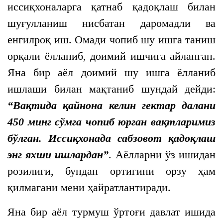
иссиқхоналарга қатнаб қадоқлаш билан
шуғулланиш нисбатан даромадли ва
енгилроқ иш. Омади чопиб шу ишга таниш
орқали ёлланиб, доимий ишчига айланган.
Яна бир аёл доимий шу ишга ёлланиб
ишлаши билан мақтаниб шундай дейди:
“Вақтида қайнона келин гектар далани
450 минг сўмга чопиб юрган вақтларимиз
бўлган. Иссиқхонада сабзовот қадоқлаш
энг яхши ишлардан”
. Аёлларни ўз ишидан
розилиги, бундан ортиғини орзу ҳам
қилмагани мени ҳайратлантиради.
Яна бир аёл турмуш ўртоғи давлат ишида