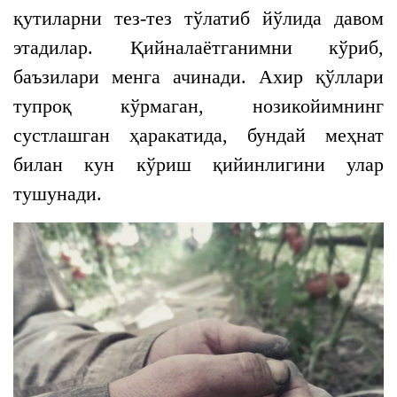
қутиларни тез-тез тўлатиб йўлида давом
этадилар. Қийналаётганимни кўриб,
баъзилари менга ачинади. Ахир қўллари
тупроқ кўрмаган, нозикойимнинг
сустлашган ҳаракатида, бундай меҳнат
билан кун кўриш қийинлигини улар
тушунади.