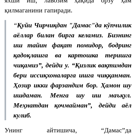
яхши иш, лавозим ҳақида орзу ҳам
қилмаганини гапиради.
“
Қуйи Чирчиқдан "Дамас"да кўпчилик
аёллар билан бирга келамиз. Бизнинг
иш тайин фақат помидор, бодринг
қадоқлашга ва картошка теришга
чиқамиз”, дейди у.
“Қизлик вақтимдан
бери иссиқхоналарга ишга чиққанман.
Ҳозир икки фарзандим бор. Ҳамон шу
ишдаман. Менга шу иш маъқул.
Меҳнатдан қочмайман”,
дейди аёл
кулиб.
Унинг айтишича, “Дамас”да