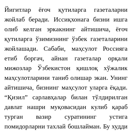
Йигитлар ёғоч қутиларга газеталарни
жойлаб беради. Иссиқхонага бизни ишга
олиб келган эркакнинг айтишича, ёғоч
қутиларга ўзимизнинг ўзбек газеталарини
жойлашади. Сабаби, маҳсулот Россияга
етиб боргач, айнан газеталар орқали
мижозлар Ўзбекистон қишлоқ хўжалик
маҳсулотларини таниб олишар экан. Унинг
айтишича, бизнинг маҳсулот уларга ёқади.
“Қизил” сарлавҳалар билан тўлдирилган
давлат нашри муқовасидан кулиб қараб
турган вазир суратининг устига
помидорларни тахлай бошлайман. Бу худди