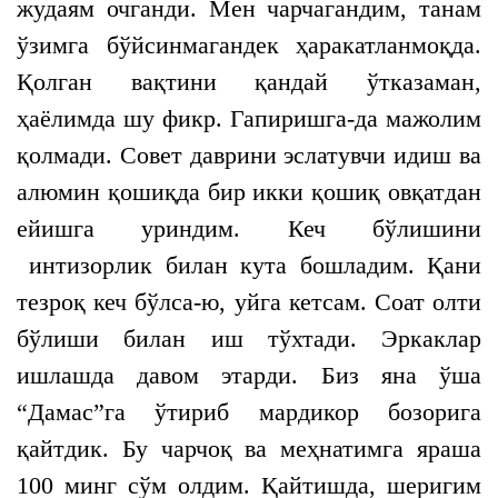
жудаям очганди. Мен чарчагандим, танам
ўзимга бўйсинмагандек ҳаракатланмоқда.
Қолган вақтини қандай ўтказаман,
ҳаёлимда шу фикр. Гапиришга-да мажолим
қолмади. Совет даврини эслатувчи идиш ва
алюмин қошиқда бир икки қошиқ овқатдан
ейишга уриндим. Кеч бўлишини
интизорлик билан кута бошладим. Қани
тезроқ кеч бўлса-ю, уйга кетсам. Соат олти
бўлиши билан иш тўхтади. Эркаклар
ишлашда давом этарди. Биз яна ўша
“Дамас”га ўтириб мардикор бозорига
қайтдик. Бу чарчоқ ва меҳнатимга яраша
100 минг сўм олдим. Қайтишда, шеригим