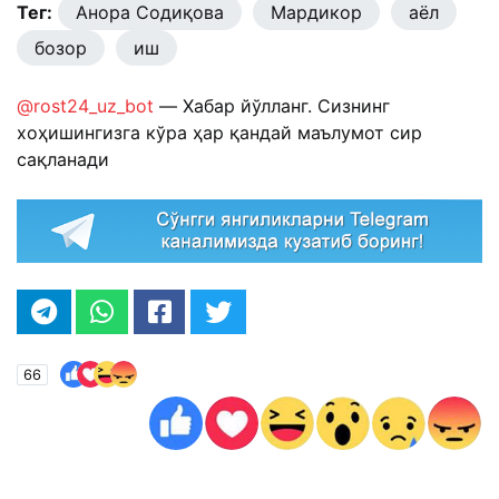
Тег:
Анора Содиқова
Мардикор
аёл
бозор
иш
@rost24_uz_bot
— Хабар йўлланг. Сизнинг
хоҳишингизга кўра ҳар қандай маълумот сир
сақланади
66