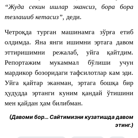
“Жуда секин ишлар экансиз, бора бора
тезлашиб кетасиз”
, деди.
Четроқда турган машинамга зўрға етиб
олдимда. Яна янги ишимни эртага давом
эттиришимни режалаб, уйга қайтдим.
Репортажим мукаммал бўлиши учун
мардикор бозоридаги тафсилотлар кам эди.
Уйга қайтар эканман, эртага бошқа бир
ҳудудда эртанги куним қандай ўтишини
мен қайдан ҳам билибман.
(Давоми бор… Сайтимизни кузатишда давом
этинг.)