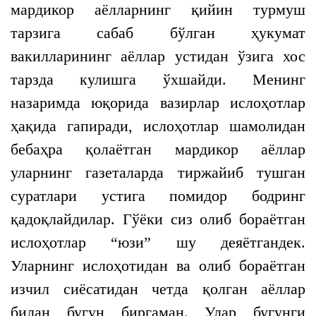
мардикор аёлларнинг қийин турмуш
тарзига сабаб бўлган ҳукумат
вакилларининг аёллар устидан ўзига хос
тарзда кулишга ўхшайди. Менинг
назаримда юқорида вазирлар ислоҳотлар
ҳақида гапиради, ислоҳотлар шамолидан
бебаҳра қолаётган мардикор аёллар
уларнинг газеталарда тиржайиб тушган
суратлари устига помидор бодринг
қадоқлайдилар. Гўёки сиз олиб бораётган
ислоҳотлар “юзи” шу деяётгандек.
Уларнинг ислоҳотидан ва олиб бораётган
изчил сиёсатидан четда қолган аёллар
билан бугун биргаман. Улар бугунги