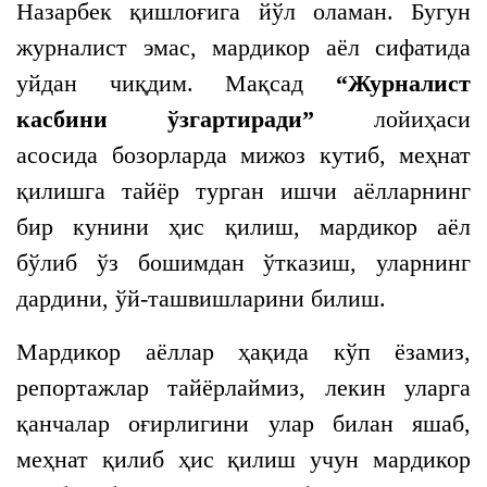
Назарбек қишлоғига йўл оламан. Бугун
журналист эмас, мардикор аёл сифатида
уйдан чиқдим. Мақсад
“Журналист
касбини ўзгартиради”
лойиҳаси
асосида бозорларда мижоз кутиб, меҳнат
қилишга тайёр турган ишчи аёлларнинг
бир кунини ҳис қилиш, мардикор аёл
бўлиб ўз бошимдан ўтказиш, уларнинг
дардини, ўй-ташвишларини билиш.
Мардикор аёллар ҳақида кўп ёзамиз,
репортажлар тайёрлаймиз, лекин уларга
қанчалар оғирлигини улар билан яшаб,
меҳнат қилиб ҳис қилиш учун мардикор