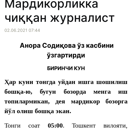
Мардикорликка
чиққан журналист
02.06.2021 07:44
Анора Содиқова ўз касбини
ўзгартирди
БИРИНЧИ КУН
Ҳар куни тонгда уйдан ишга шошилиш
бошқа-ю, бугун бозорда менга иш
топилармикан, дея мардикор бозорга
йўл олиш бошқа экан.
Тонги соат
05:00
. Тошкент вилояти,