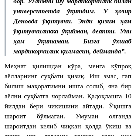
бор. Ўғлимни шу мардикорчилик билан
университетда ўқитдим. У ҳозир
Деновда ўқитувчи. Энди қизим ҳам
ўқитувчиликка ўқийман, деяпти. Уни
ҳам ўқитаман. Бизга ўхшаб
мардикорчилик қилмасин, дейманда”.
Меҳнат қилишдан кўра, менга кўпроқ
аёлларнинг суҳбати қизиқ. Иш эмас, гап
билиш маҳоратимни ишга солиб, яна бир
аёлни суҳбатга чорлайман. Қадоқлашга 10
йилдан бери чиқишини айтади. Ўқишга
шароит бўлмаган. Умуман олганда
шароитдан келиб чиққан ҳолда ўқиш ва