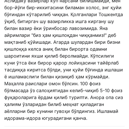
Аслидаку вазирлар кўп нарсани билишмайди, мен
бор-йўғи бир-иккитасини биламан холос, энг қуйи
бўғиндан кўтарилиб чиққан. Қолганлари Тошкентда
ўқиб, битиргач шу вазирликка ишга киргану шу
билан вазир ёки ўринбосар лавозимида. Яна
айримлари "биз ҳам қишлоқдан чиққанмиз!" деб
мақтаниб қўйишади. Агарда шулардан бири бизни
қишлоққа келса аниқ билан бирорта одамни
шароитини яхши қилиб беролмайди. Кўпсилиги
куни ўтса ёки бирор қарор лойиҳасини тайёрлаб
тасдиққа киритса бўлди, уни қуйи бўғинда ишлаши
ё ишламаслиги билан қизиқиб ҳам кўрмайди.
Маҳалла раислари омон бўлсин. 100 фоиз
бўлмасада ўз салоҳиятидан келиб-чиқиб 5-10 фоиз
фуқароларига ёрдам қилиб турипти. Анора опа сиз
ҳалиям ўзларидан билиб меҳнат қиладиган
аёлларни бир кунини гувоҳи бўлдингиз. Ишламай
идорама-идора югурадигани қанча.