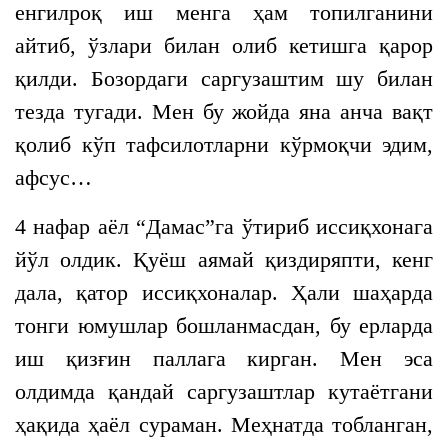
енгилроқ иш менга ҳам топилганини
айтиб, ўзлари билан олиб кетишга қарор
қилди. Бозордаги саргузаштим шу билан
тезда тугади. Мен бу жойда яна анча вақт
қолиб кўп тафсилотларни кўрмоқчи эдим,
афсус…
4 нафар аёл “Дамас”га ўтириб иссиқхонага
йўл олдик. Қуёш аямай қиздиряпти, кенг
дала, қатор иссиқхоналар. Ҳали шаҳарда
тонги юмушлар бошланмасдан, бу ерларда
иш қизғин паллага кирган. Мен эса
олдимда қандай саргузаштлар кутаётгани
ҳақида ҳаёл сураман. Меҳнатда тобланган,