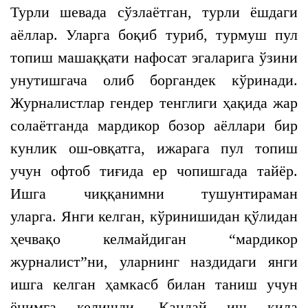
Турли шевада сўзлаётган, турли ёшдаги
аёллар. Уларга боқиб туриб, турмуш пул
топиш машаққати нафосат эгаларига ўзини
унутишгача олиб боргандек кўринади.
Журналистлар гендер тенглиги ҳақида жар
солаётганда мардикор бозор аёллари бир
кунлик ош-овқатга, ижарага пул топиш
учун офтоб тиғида ер чопишгада тайёр.
Ишга чиққанимни тушунтираман
уларга. Янги келган, кўринишидан қўлидан
ҳечвақо келмайдиган “мардикор
журналист”ни, уларнинг наздидаги янги
ишга келган ҳамкасб билан таниш учун
ёнимга келишди. Қандай иш қила