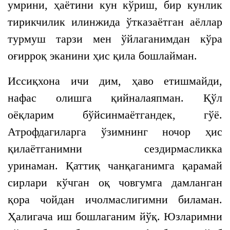
умрини, ҳаётини кун кўриш, бир кунлик
тирикчилик илинжида ўтказаётган аёллар
турмуш тарзи мен ўйлаганимдан кўра
оғирроқ эканини ҳис қила бошлайман.
Иссиқхона ичи дим, ҳаво етишмайди,
нафас олишга қийналаяпман. Қўл
оёқларим бўйсинмаётгандек, гўё.
Атрофдагиларга ўзимнинг ночор ҳис
қилаётганимни сездирмасликка
уринаман. Қаттиқ чанқаганимга қарамай
сирлари кўчган оқ човгумга дамланган
қора чойдан ичолмаслигимни биламан.
Ҳалигача иш бошлаганим йўқ. Юзларимни