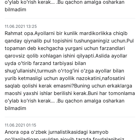
oʻylab koʻrish kerak... .Bu qachon amalga osharkan
bilmadim
11.06.2021 13:25
Rahmat opa.Ayollarni bir kunlik mardikorlikka chiqib
qanday qiynalib pul topishini tushunganingiz uchun.Pul
topaman deb kechgacha yurgani uchun farzandlari
qarovsiz qolib xohlagan ishini qilyapti.Aslida ayollar
uyda oʻtirib farzand tarbiyasi bilan
shugʻullanishi,turmush oʻrtogʻini oʻzga ayollar bilan
yurib ketmasligi uchun ayollik nazokatini,nafosatini
saqlab qolishi kerak emasmi?Buning uchun erkaklarga
maoshi yaxshi ishlar berilishi kerak.Buni har tomonlama
oʻylab koʻrish kerak... .Bu qachon amalga osharkan
bilmadim
11.06.2021 01:15
Anora opa o'zbek jurnalistikasidagi kamyob
qo'llaniladigan usuldan ajoyib tarzda foydalanibsiz.