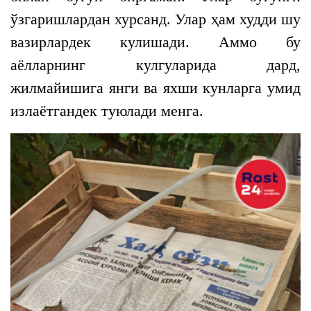
ўзгаришлардан хурсанд. Улар ҳам худди шу
вазирлардек кулишади. Аммо бу
аёлларнинг кулгуларида дард,
жилмайишига янги ва яхши кунларга умид
излаётгандек туюлади менга.