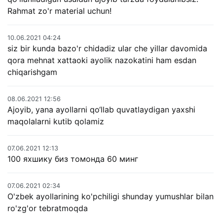
Rahmat zo'r material uchun!
10.06.2021 04:24
siz bir kunda bazo'r chidadiz ular che yillar davomida
qora mehnat xattaoki ayolik nazokatini ham esdan
chiqarishgam
08.06.2021 12:56
Ajoyib, yana ayollarni qo‘llab quvatlaydigan yaxshi
maqolalarni kutib qolamiz
07.06.2021 12:13
100 яхшику биз томонда 60 минг
07.06.2021 02:34
O'zbek ayollarining ko'pchiligi shunday yumushlar bilan
ro'zg'or tebratmoqda