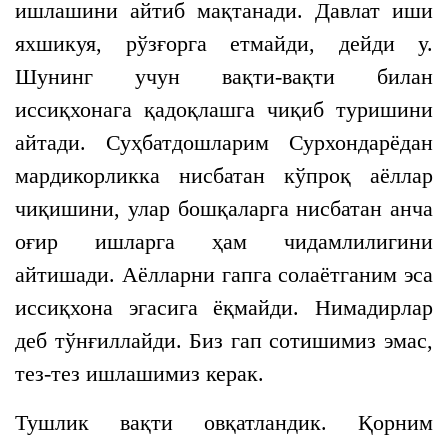
ишлашини айтиб мақтанади. Давлат иши
яхшикуя, рўзғорга етмайди, дейди у.
Шунинг учун вақти-вақти билан
иссиқхонага қадоқлашга чиқиб туришини
айтади. Суҳбатдошларим Сурхондарёдан
мардикорликка нисбатан кўпроқ аёллар
чиқишини, улар бошқаларга нисбатан анча
оғир ишларга ҳам чидамлилигини
айтишади. Аёлларни гапга солаётганим эса
иссиқхона эгасига ёқмайди. Нимадирлар
деб тўнғиллайди. Биз гап сотишимиз эмас,
тез-тез ишлашимиз керак.
Тушлик вақти овқатландик. Қорним