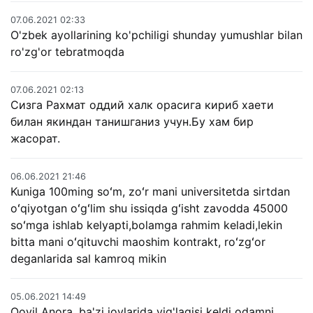
07.06.2021 02:33
O'zbek ayollarining ko'pchiligi shunday yumushlar bilan
ro'zg'or tebratmoqda
07.06.2021 02:13
Сизга Рахмат оддий халк орасига кириб хаети
билан якиндан танишганиз учун.Бу хам бир
жасорат.
06.06.2021 21:46
Kuniga 100ming soʻm, zoʻr mani universitetda sirtdan
oʻqiyotgan oʻgʻlim shu issiqda gʻisht zavodda 45000
soʻmga ishlab kelyapti,bolamga rahmim keladi,lekin
bitta mani oʻqituvchi maoshim kontrakt, roʻzgʻor
deganlarida sal kamroq mikin
05.06.2021 14:49
Qoyil Anora, ba'zi joylarida yig'lagisi keldi odamni