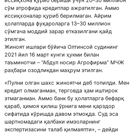
иссиқхона қуриб бериши учун 20–30 миллион
сўм атрофида кредитлар ажратилган. Аммо
иссиқхоналар қуриб берилмаган. Айрим
ҳолатларда фуқароларга 13–30 миллион
сўмгача моддий зарар етказилгани қайд
этилган.
Жиноят ишлари бўйича Олтинсой судининг
2021 йил 16 март кунги ҳукми билан
таъминотчи – “Абдул носир Агрофирма” МЧЖ
раҳбари озодликдан маҳрум этилган.
«Пулни олган шахс жиноятчи деб топилди. Мен
кредит олмаганман, терговда ҳам иштирок
этмаганман. Аммо банк бу ҳолатларга бефарқ
қараб, ҳимоя қилиш ўрнига мени қарздор
сифатида кўришда давом этмоқда. Суд эса
шартномадаги қалбаки имзоларнинг
экспертизасини талаб қилмаяпти», – дейди