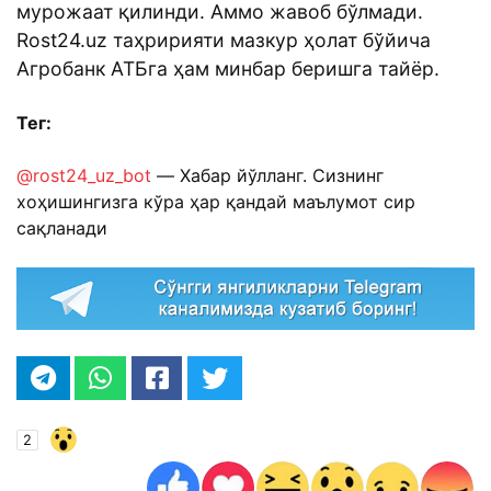
мурожаат қилинди. Аммо жавоб бўлмади.
Rost24.uz таҳририяти мазкур ҳолат бўйича
Агробанк АТБга ҳам минбар беришга тайёр.
Тег:
@rost24_uz_bot
— Хабар йўлланг. Сизнинг
хоҳишингизга кўра ҳар қандай маълумот сир
сақланади
2