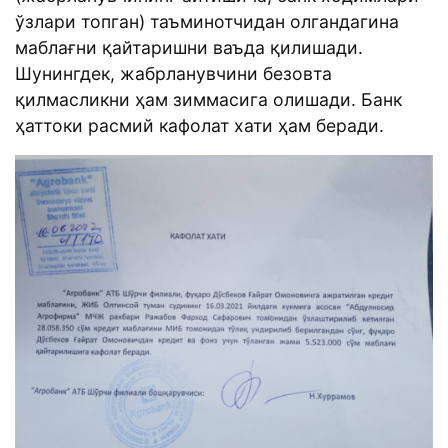
ўзлари топган) таъминотчидан олгандагина
маблағни қайтаришни ваъда қилишади.
Шунингдек, жабрланувчини безовта
қилмасликни ҳам зиммасига олишади. Банк
ҳаттоки расмий кафолат хати ҳам беради.