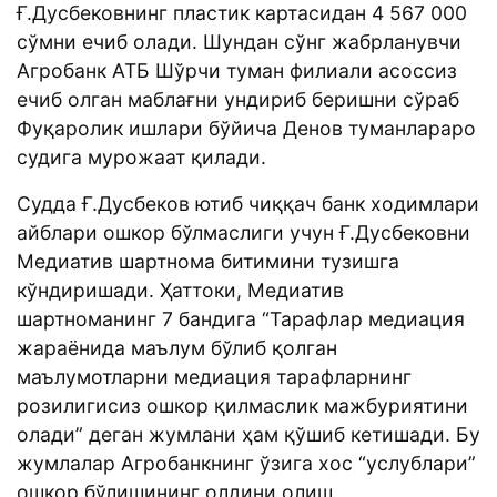
Ғ.Дусбековнинг пластик картасидан 4 567 000
сўмни ечиб олади. Шундан сўнг жабрланувчи
Агробанк АТБ Шўрчи туман филиали асоссиз
ечиб олган маблағни ундириб беришни сўраб
Фуқаролик ишлари бўйича Денов туманлараро
судига мурожаат қилади.
Судда Ғ.Дусбеков ютиб чиққач банк ходимлари
айблари ошкор бўлмаслиги учун Ғ.Дусбековни
Медиатив шартнома битимини тузишга
кўндиришади. Ҳаттоки, Медиатив
шартноманинг 7 бандига “Тарафлар медиация
жараёнида маълум бўлиб қолган
маълумотларни медиация тарафларнинг
розилигисиз ошкор қилмаслик мажбуриятини
олади” деган жумлани ҳам қўшиб кетишади. Бу
жумлалар Агробанкнинг ўзига хос “услублари”
ошкор бўлишининг олдини олиш