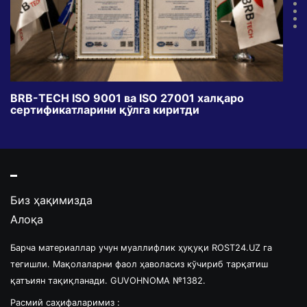
BRB-TECH ISO 9001 ва ISO 27001 халқаро
«Бу
сертификатларини қўлга киритди
клуб
Биз ҳақимизда
Алоқа
Барча материаллар учун муаллифлик ҳуқуқи ROST24.UZ га
тегишли. Мақолаларни фаол ҳаволасиз кўчириб тарқатиш
қатъиян тақиқланади. GUVOHNOMA №1382.
Расмий саҳифаларимиз :