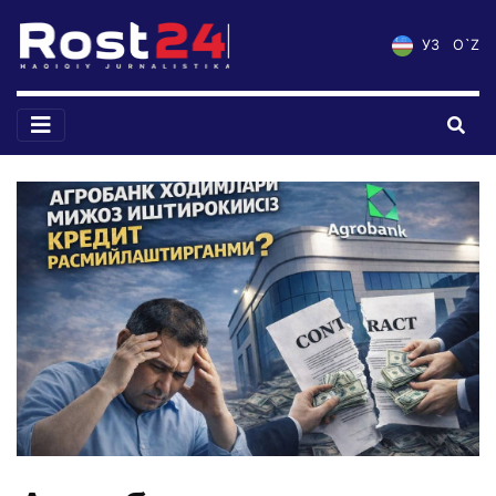
УЗ
O`Z