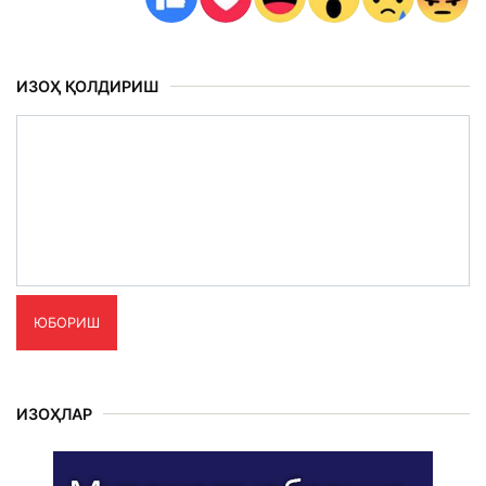
ИЗОҲ ҚОЛДИРИШ
ЮБОРИШ
ИЗОҲЛАР