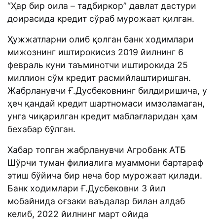
“Ҳар бир оила – тадбиркор” давлат дастури
доирасида кредит сўраб мурожаат қилган.
Ҳужжатларни олиб қолган банк ходимлари
мижознинг иштирокисиз 2019 йилнинг 6
февраль куни таъминотчи иштирокида 25
миллион сўм кредит расмийлаштиришган.
Жабрланувчи Ғ.Дусбековнинг билдиришича, у
ҳеч қандай кредит шартномаси имзоламаган,
унга чиқарилган кредит маблағларидан ҳам
бехабар бўлган.
Хабар топган жабрланувчи Агробанк АТБ
Шўрчи туман филиалига муаммони бартараф
этиш бўйича бир неча бор мурожаат қилади.
Банк ходимлари Ғ.Дусбековни 3 йил
мобайнида оғзаки ваъдалар билан алдаб
келиб, 2022 йилнинг март ойида