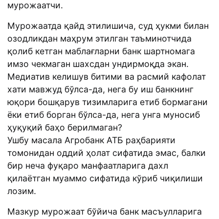
мурожаатчи.
Мурожаатда қайд этилишича, суд ҳукми билан
озодликдан маҳрум этилган таъминотчида
қолиб кетган маблағларни банк шартномага
имзо чекмаган шахсдан ундирмоқда экан.
Медиатив келишув битими ва расмий кафолат
хати мавжуд бўлса-да, нега бу иш банкнинг
юқори бошқарув тизимларига етиб бормагани
ёки етиб борган бўлса-да, нега унга муносиб
ҳуқуқий баҳо берилмаган?
Ушбу масала Агробанк АТБ раҳбарияти
томонидан оддий ҳолат сифатида эмас, балки
бир неча фуқаро манфаатларига дахл
қилаётган муаммо сифатида кўриб чиқилиши
лозим.
Мазкур мурожаат бўйича банк масъулларига