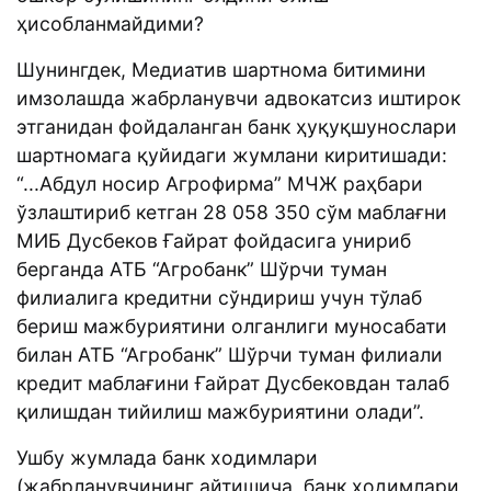
ҳисобланмайдими?
Шунингдек, Медиатив шартнома битимини
имзолашда жабрланувчи адвокатсиз иштирок
этганидан фойдаланган банк ҳуқуқшунослари
шартномага қуйидаги жумлани киритишади:
“...Абдул носир Агрофирма” МЧЖ раҳбари
ўзлаштириб кетган 28 058 350 сўм маблағни
МИБ Дусбеков Ғайрат фойдасига унириб
берганда АТБ “Агробанк” Шўрчи туман
филиалига кредитни сўндириш учун тўлаб
бериш мажбуриятини олганлиги муносабати
билан АТБ “Агробанк” Шўрчи туман филиали
кредит маблағини Ғайрат Дусбековдан талаб
қилишдан тийилиш мажбуриятини олади”.
Ушбу жумлада банк ходимлари
(жабрланувчининг айтишича, банк ходимлари