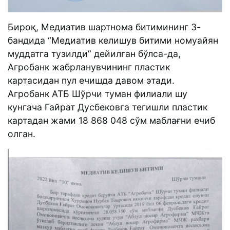
Бироқ, Медиатив шартнома битимининг 3-
бандида “Медиатив келишув битими номуайян
муддатга тузилди” дейилган бўлса-да,
Агробанк жабрланувчининг пластик
картасидан пул ечишда давом этади.
Агробанк АТБ Шўрчи туман филиали шу
кунгача Ғайрат Дусбековга тегишли пластик
картадан жами 18 868 048 сўм маблағни ечиб
олган.