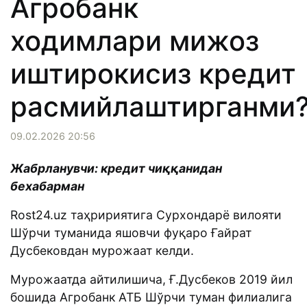
Агробанк
ходимлари мижоз
иштирокисиз кредит
расмийлаштирганми
09.02.2026 20:56
Жабрланувчи: кредит чиққанидан
бехабарман
Rost24.uz таҳририятига Сурхондарё вилояти
Шўрчи туманида яшовчи фуқаро Ғайрат
Дусбековдан мурожаат келди.
Мурожаатда айтилишича, Ғ.Дусбеков 2019 йил
бошида Агробанк АТБ Шўрчи туман филиалига