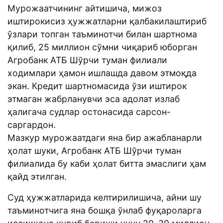
Мурожаатчининг айтишича, мижоз
иштирокисиз ҳужжатларни қалбакилаштириб
ўзлари топган таъминотчи билан шартнома
қилиб, 25 миллион сўмни чиқариб юборган
Агробанк АТБ Шўрчи туман филиали
ходимлари ҳамон ишлашда давом этмоқда
экан. Кредит шартномасида ўзи иштирок
этмаган жабрланувчи эса адолат излаб
ҳалигача судлар остонасида сарсон-
саргардон.
Мазкур мурожаатдаги яна бир ажабланарли
ҳолат шуки, Агробанк АТБ Шўрчи туман
филиалида бу каби ҳолат битта эмаслиги ҳам
қайд этилган.
Суд ҳужжатларида келтирилишича, айни шу
таъминотчига яна бошқа ўнлаб фуқароларга