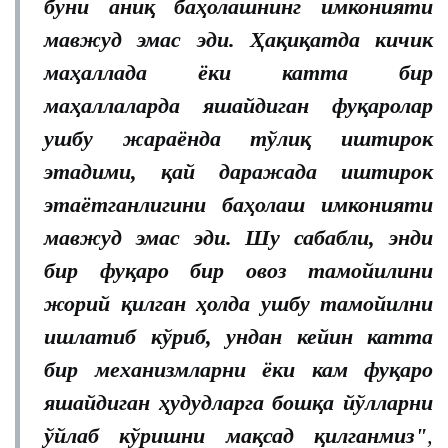
буни аниқ баҳолашнинг имконияти
мавжуд эмас эди. Ҳақиқатда кичик
маҳаллада ёки катта бир
маҳаллаларда яшайдиган фуқаролар
ушбу жараёнда тўлиқ иштирок
этадими, қай даражада иштирок
этаётганлигини баҳолаш имконияти
мавжуд эмас эди. Шу сабабли, энди
бир фуқаро бир овоз тамойилини
жорий қилган ҳолда ушбу тамойилни
ишлатиб кўриб, ундан кейин катта
бир механизмларни ёки кам фуқаро
яшайдиган ҳудудларга бошқа йўлларни
ўйлаб кўришни мақсад қилганмиз"
,