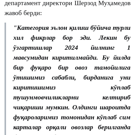
департамент директори Шерзод Муҳамедов
жавоб берди:
"Категория эълон қилиш бўйича турли
хил фикрлар бор эди. Лекин бу
ўзгартишлар 2024 йилнинг 1
мавсумидан киритилмайди. Бу йилда
бир фуқаро бир овоз тамойилига
ўтишимиз сабабли, бирданига уни
киритишимиз кўплаб
тушунмовчиликларни келтириб
чиқариши мумкин. Олдинги шароитда
фуқароларимиз томонидан кўплаб сим
карталар орқали овозлар берилганда