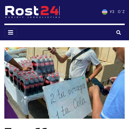
УЗ
O`Z