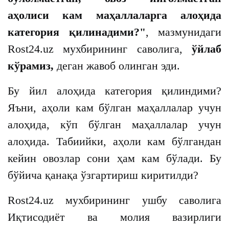
аҳолиси кам маҳаллаларга алоҳида
категория қилинадими?"
, мазмунидаги
Rost24.uz мухбирининг саволига,
ўйлаб
кўрамиз,
деган жавоб олинган эди.
Бу йил алоҳида категория қилиндими?
Яъни, аҳоли кам бўлган маҳаллалар учун
алоҳида, кўп бўлган маҳаллалар учун
алоҳида. Табиийки, аҳоли кам бўлгандан
кейин овозлар сони ҳам кам бўлади. Бу
бўйича қанақа ўзгартириш киритилди?
Rost24.uz мухбирининг ушбу саволига
Иқтисодиёт ва молия вазирлиги