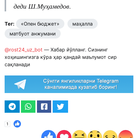
деди Ш.Муҳамедов.
Тег:
«Опен бюджет»
маҳалла
матбуот анжумани
@rost24_uz_bot
— Хабар йўлланг. Сизнинг
хоҳишингизга кўра ҳар қандай маълумот сир
сақланади
1