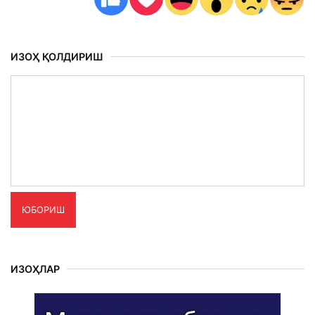
ИЗОҲ ҚОЛДИРИШ
ЮБОРИШ
ИЗОҲЛАР