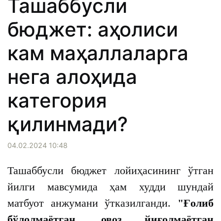
Ташаббусли
бюджет: аҳолиси
кам маҳаллаларга
нега алоҳида
категория
қилинмади?
04.02.2024 10:48
Ташаббусли бюджет лойиҳасининг ўтган
йилги мавсумида ҳам худди шундай
матбуот анжумани ўтказилганди.
"Ғолиб
бўлолмаётган, овоз йиғолмаётган