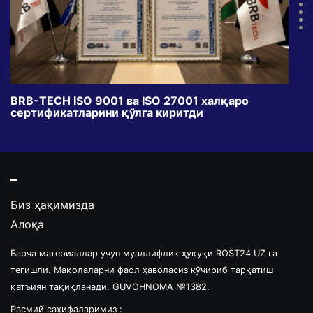
BRB-TECH ISO 9001 ва ISO 27001 халқаро
«Бу
сертификатларини қўлга киритди
клуб
Биз ҳақимизда
Алоқа
Барча материаллар учун муаллифлик ҳуқуқи ROST24.UZ га
тегишли. Мақолаларни фаол ҳаволасиз кўчириб тарқатиш
қатъиян тақиқланади. GUVOHNOMA №1382.
Расмий саҳифаларимиз :