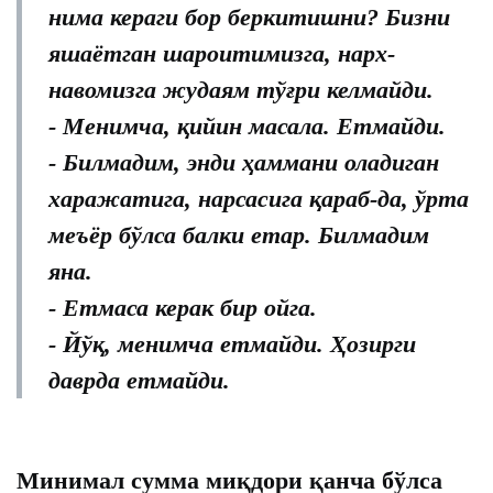
нима кераги бор беркитишни? Бизни
яшаётган шароитимизга, нарх-
навомизга жудаям тўғри келмайди.
- Менимча, қийин масала. Етмайди.
- Билмадим, энди ҳаммани оладиган
харажатига, нарсасига қараб-да, ўрта
меъёр бўлса балки етар. Билмадим
яна.
- Етмаса керак бир ойга.
- Йўқ, менимча етмайди. Ҳозирги
даврда етмайди.
Минимал сумма миқдори қанча бўлса