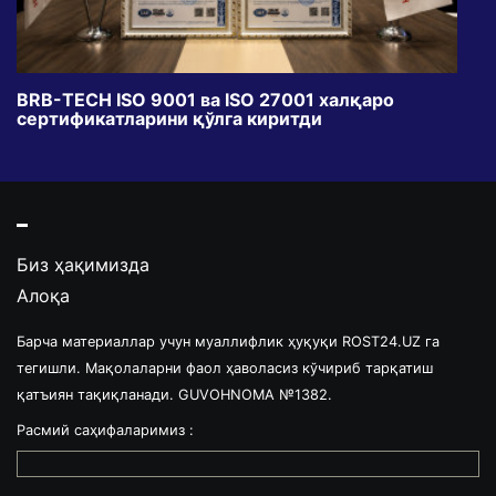
BRB-TECH ISO 9001 ва ISO 27001 халқаро
«Бу
сертификатларини қўлга киритди
клуб
Биз ҳақимизда
Алоқа
Барча материаллар учун муаллифлик ҳуқуқи ROST24.UZ га
тегишли. Мақолаларни фаол ҳаволасиз кўчириб тарқатиш
қатъиян тақиқланади. GUVOHNOMA №1382.
Расмий саҳифаларимиз :