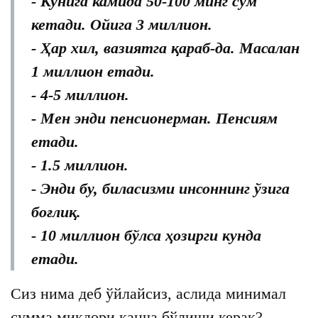
- Кунига камида 50-100 минг сўм
кетади. Ойига 3 миллион.
- Ҳар хил, вазиятга қараб-да. Масалан
1 миллион етади.
- 4-5 миллион.
- Мен энди пенсионерман. Пенсиям
етади.
- 1.5 миллион.
- Энди бу, биласизми инсоннинг ўзига
боғлиқ.
- 10 миллион бўлса ҳозирги кунда
етади.
Сиз нима деб ўйлайсиз, аслида минимал
сумма миқдори қанча бўлиши керак?