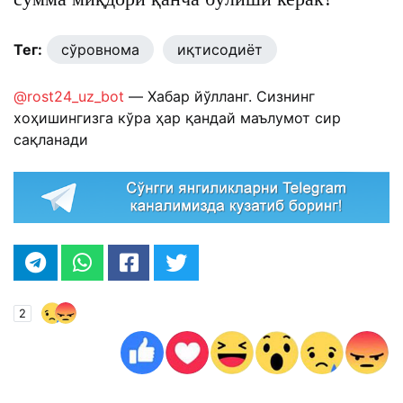
Тег:
сўровнома
иқтисодиёт
@rost24_uz_bot
— Хабар йўлланг. Сизнинг
хоҳишингизга кўра ҳар қандай маълумот сир
сақланади
2