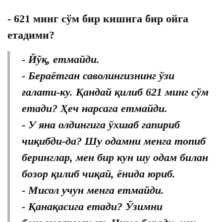
- 621 минг сўм бир кишига бир ойга
етадими?
- Йўқ, етмайди.
- Бераётган саволингизнинг ўзи
ғалати-ку. Қандай қилиб 621 минг сўм
етади? Ҳеч нарсага етмайди.
- У яна олдингига ўхшаб гапириб
чиқибди-да? Шу одамни менга топиб
беринглар, мен бир кун шу одам билан
бозор қилиб чиқай, ёнида юриб.
- Мисол учун менга етмайди.
- Қанақасига етади? Ўзимни