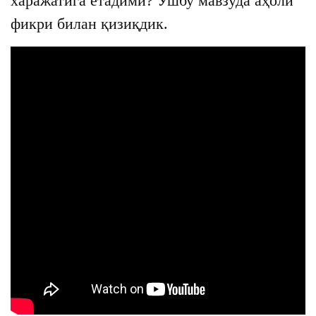
харажатига етадими? Ушбу мавзуда аҳоли
фикри билан қизиқдик.