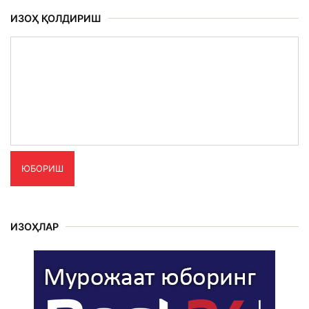
ИЗОҲ ҚОЛДИРИШ
ЮБОРИШ
ИЗОҲЛАР