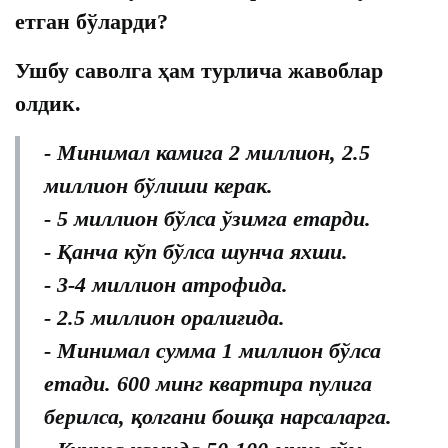
етган бўларди?
Ушбу саволга ҳам турлича жавоблар
олдик.
- Минимал камига 2 миллион, 2.5
миллион бўлиши керак.
- 5 миллион бўлса ўзимга етарди.
- Қанча кўп бўлса шунча яхши.
- 3-4 миллион атрофида.
- 2.5 миллион оралиғида.
- Минимал сумма 1 миллион бўлса
етади. 600 минг квартира пулига
берилса, қолгани бошқа нарсаларга.