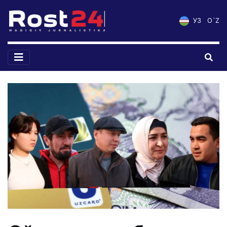
УЗ
O`Z