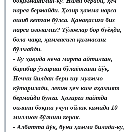
боқолмаяпман-ку. Нима беради, ҳеч
нарса бермайди. Ҳозир ҳамма нарса
ошиб кетган бўлса. Қанақасига биз
нарса ололамиз? Тўловлар бор буёқда,
бола-чақа, ҳаммасига қилмасанг
бўлмайди.
- Бу ҳақида неча марта айтилган,
барибир ўзгариш бўлаётгани йўқ.
Неччи йилдан бери шу муаммо
кўтарилади, лекин ҳеч ким аҳамият
бермайди бунга. Ҳозирги пайтда
оилани боқиш учун ойлик камида 10
миллион бўлиши керак.
- Албатта йўқ, буни ҳамма билади-ку,