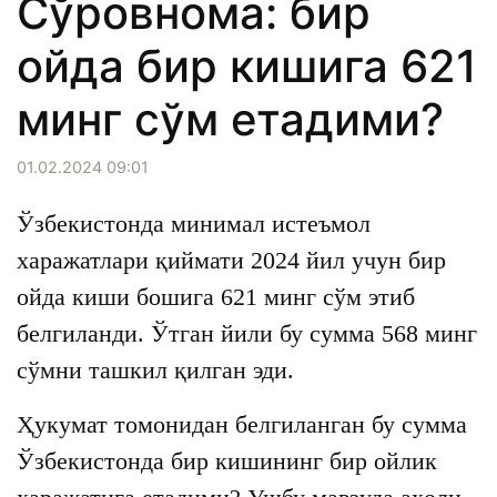
Сўровнома: бир
ойда бир кишига 621
минг сўм етадими?
01.02.2024 09:01
Ўзбекистонда минимал истеъмол
харажатлари қиймати 2024 йил учун бир
ойда киши бошига 621 минг сўм этиб
белгиланди. Ўтган йили бу сумма 568 минг
сўмни ташкил қилган эди.
Ҳукумат томонидан белгиланган бу сумма
Ўзбекистонда бир кишининг бир ойлик