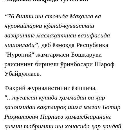
“76 ёшини иш столида Маҳалла ва
нуронийларни қўллаб-қувватлаш
вазирининг маслаҳатчиси вазифасида
нишонлади”,
деб ёзмоқда Республика
"Нуроний" жамғармаси Бошқаруви
раисининг биринчи ўринбосари Шароф
Убайдуллаев.
Фахрий журналистнинг ёзишича,
"...туғилган кунида ҳаммадан ва ҳар
қачонгидан вақтлироқ ишга келган Ботир
Раҳматович Парпиев ҳамкасбларининг
қизғин табригини иш хонасида ҳар қандай