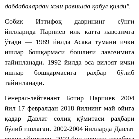
дабдабалардан холи равишда қабул қилди".
Собиқ Иттифоқ даврининг сўнги
йилларида Парпиев илк катта лавозимга
ўтади — 1989 йилда Асака тумани ички
ишлар бошқармаси бошлиғи лавозимига
тайинланади. 1992 йилда эса вилоят ички
ишлар бошқармасига раҳбар бўлиб
тайинланади.
Генерал-лейтенант Ботир Парпиев 2004
йил 17 февралдан 2018 йилнинг май ойига
қадар Давлат солиқ қўмитаси раҳбари
бўлиб ишлаган. 2002-2004 йилларда Давлат
солиқ қўмитаси, 2002 йил июндан декабрга