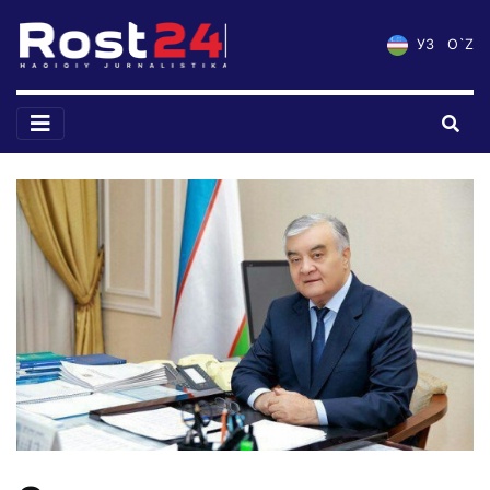
УЗ
O`Z