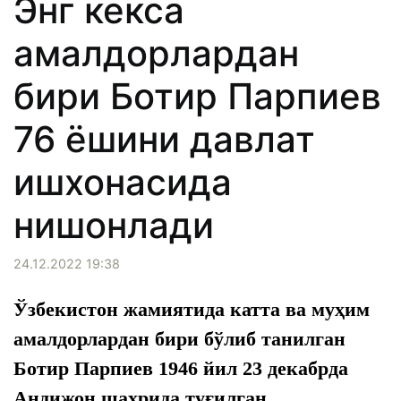
Энг кекса
амалдорлардан
бири Ботир Парпиев
76 ёшини давлат
ишхонасида
нишонлади
24.12.2022 19:38
Ўзбекистон жамиятида катта ва муҳим
амалдорлардан бири бўлиб танилган
Ботир Парпиев 1946 йил 23 декабрда
Андижон шаҳрида туғилган.