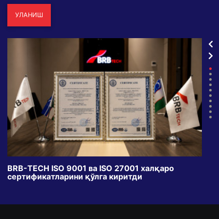
УЛАНИШ
BRB-TECH ISO 9001 ва ISO 27001 халқаро
«Бу
сертификатларини қўлга киритди
клуб