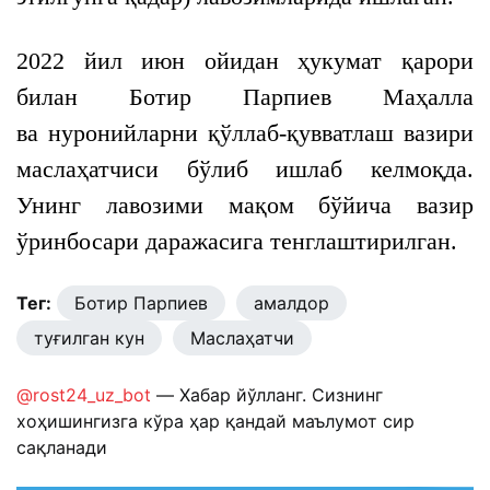
2022 йил июн ойидан ҳукумат қарори
билан Ботир Парпиев Маҳалла
ва нуронийларни қўллаб-қувватлаш вазири
маслаҳатчиси бўлиб ишлаб келмоқда.
Унинг лавозими мақом бўйича вазир
ўринбосари даражасига тенглаштирилган.
Тег:
Ботир Парпиев
амалдор
туғилган кун
Маслаҳатчи
@rost24_uz_bot
— Хабар йўлланг. Сизнинг
хоҳишингизга кўра ҳар қандай маълумот сир
сақланади