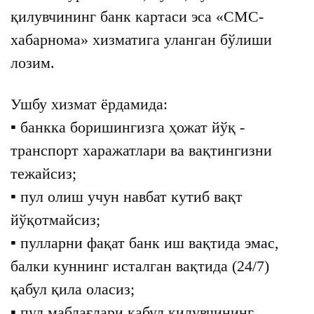
қилувчининг банк картаси эса «СМС-
хабарнома» хизматига уланган бўлиши
лозим.
Ушбу хизмат ёрдамида:
▪️ банкка боришингизга ҳожат йўқ -
транспорт харажатлари ва вақтингизни
тежайсиз;
▪️ пул олиш учун навбат кутиб вақт
йўқотмайсиз;
▪️ пулларни фақат банк иш вақтида эмас,
балки куннинг исталган вақтида (24/7)
қабул қила оласиз;
▪️ пул маблағлари қабул қилувчининг