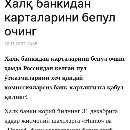
Халқ банкидан
карталарини бепул
очинг
28.11.2022 11:35
Халқ банкидан карталарини бепул очинг
ҳамда Россиядан келган пул
ўтказмаларини ҳеч қандай
комиссияларсиз банк картангизга қабул
қилинг!
Халқ банки жорий йилнинг 31 декабрига
қадар жисмоний шахсларга «Humo» ва