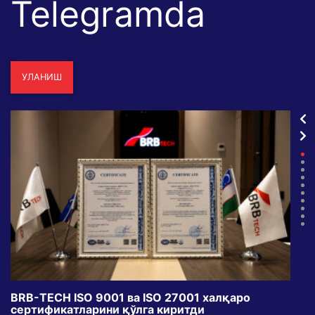
Telegramda
УЛАНИШ
BRB-TECH ISO 9001 ва ISO 27001 халқаро
«Бу
сертификатларини қўлга киритди
клуб