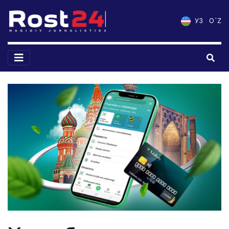
УЗ
O`Z