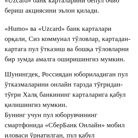
«Uzcard» банк карталарини бепул очиб
бериш акциясини эълон қилади.
«Humo» ва «Uzcard» банк карталари
орқали, Сиз коммунал тўловлар, картадан-
картага пул ўтказиш ва бошқа тўловларни
бир зумда амалга оширишингиз мумкин.
Шунингдек, Россиядан юбориладиган пул
ўтказмаларини онлайн тарзда тўғридан-
тўғри Халқ банкининг карталарига қабул
қилишингиз мумкин.
Бунинг учун пул юборувчининг
смартфонида «СберБанк Онлайн» мобил
иловаси ўрнатилган, пул қабул