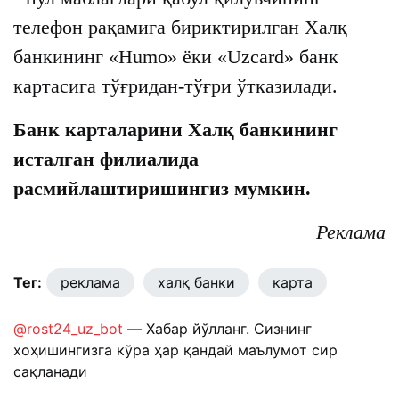
телефон рақамига бириктирилган Халқ
банкининг «Humo» ёки «Uzcard» банк
картасига тўғридан-тўғри ўтказилади.
Банк карталарини Халқ банкининг
исталган филиалида
расмийлаштиришингиз мумкин.
Реклама
Тег:
реклама
халқ банки
карта
@rost24_uz_bot
— Хабар йўлланг. Сизнинг
хоҳишингизга кўра ҳар қандай маълумот сир
сақланади