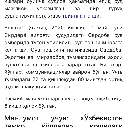
ишлари бўйича судлов ҳайъатида ёпиқ суд
мажлиси ўтказилган ва бир гуруҳ
судланувчиларга жазо
тайинланганди
.
Эслатиб ўтамиз, 2020 йилнинг 1 май куни
Сирдарё вилояти ҳудудидаги Сардоба сув
омборида тўғон ўпирилиб, сув тошқини юзага
келганди. Сув тошқини натижасида Сардоба,
Оқолтин ва Мирзаобод туманларидаги аҳоли
пунктлари ва экинларга зарар етган. Бинолар,
йўллар, коммуникациялар вайрон бўлган. Учта
тумандаги 22 та қишлоқдан 60 мингдан ортиқ
аҳоли эвакуация қилинган.
Расмий маълумотларга кўра, воқеа оқибатида
6 киши ҳалок бўлган.
Маълумот учун: «Ўзбекистон
темир йўллари» қошидаги