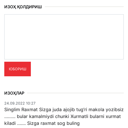
ИЗОҲ ҚОЛДИРИШ
ЮБОРИШ
ИЗОҲЛАР
24.09.2022 10:27
Singlim Raxmat Sizga juda ajojib tug’ri makola yozibsiz
……… bular kamalmiydi chunki Xurmatli bularni xurmat
kiladi ……. Sizga raxmat sog buling