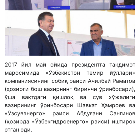
2017 йил май ойида президентга тақдимот
маросимида «Ўзбекистон темир йўллари»
компаниясининг собиқ раиси Ачилбай Раматов
(ҳозирги бош вазирнинг биринчи ўринбосари),
ўша вақтдаги қишлоқ ва сув хўжалиги
вазирининг ўринбосари Шавкат Ҳамроев ва
«Ўзсувэнерго» раиси Абдуғани Сангинов
(ҳозирда «Ўзбекгидроенерго» раиси) иштирок
этган эди.