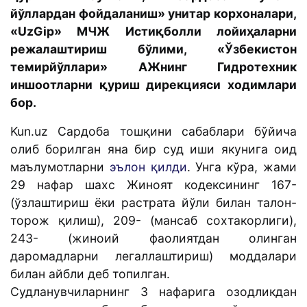
йўллардан фойдаланиш» унитар корхоналари,
«UzGip» МЧЖ Истиқболли лойиҳаларни
режалаштириш бўлими, «Ўзбекистон
темирйўллари» АЖнинг Гидротехник
иншоотларни қуриш дирекцияси ходимлари
бор.
Kun.uz Сардоба тошқини сабаблари бўйича
олиб борилган яна бир суд иши якунига оид
маълумотларни
эълон қилди
. Унга кўра, жами
29 нафар шахс Жиноят кодексининг 167-
(ўзлаштириш ёки растрата йўли билан талон-
торож қилиш), 209- (мансаб сохтакорлиги),
243- (жиноий фаолиятдан олинган
даромадларни легаллаштириш) моддалари
билан айбли деб топилган.
Судланувчиларнинг 3 нафарига озодликдан