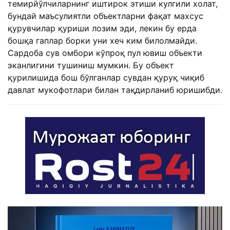
темирйўлчиларнинг иштирок этиши кулгили холат,
бундай маъсулиятли объектларни фақат махсус
қурувчилар қуриши лозим эди, лекин бу ерда
бошқа гаплар борки уни хеч ким билолмайди.
Сардоба сув омбори кўпроқ пул ювиш объекти
эканлигини тушиниш мумкин. Бу объект
қурилишида бош бўлганлар сувдан қуруқ чиқиб
давлат мукофотлари билан тақдирланиб юришибди.