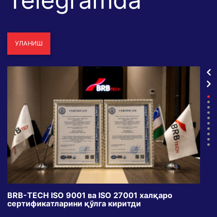
Telegramda
УЛАНИШ
BRB-TECH ISO 9001 ва ISO 27001 халқаро
«Бу
сертификатларини қўлга киритди
клуб