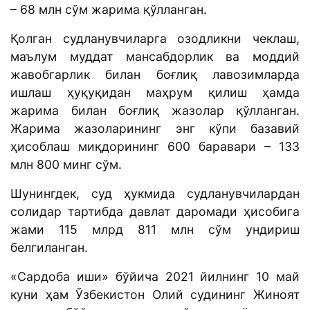
– 68 млн сўм жарима қўлланган.
Қолган судланувчиларга озодликни чеклаш,
маълум муддат мансабдорлик ва моддий
жавобгарлик билан боғлиқ лавозимларда
ишлаш ҳуқуқидан маҳрум қилиш ҳамда
жарима билан боғлиқ жазолар қўлланган.
Жарима жазоларининг энг кўпи базавий
ҳисоблаш миқдорининг 600 баравари – 133
млн 800 минг сўм.
Шунингдек, суд ҳукмида судланувчилардан
солидар тартибда давлат даромади ҳисобига
жами 115 млрд 811 млн сўм ундириш
белгиланган.
«Сардоба иши» бўйича 2021 йилнинг 10 май
куни ҳам Ўзбекистон Олий судининг Жиноят