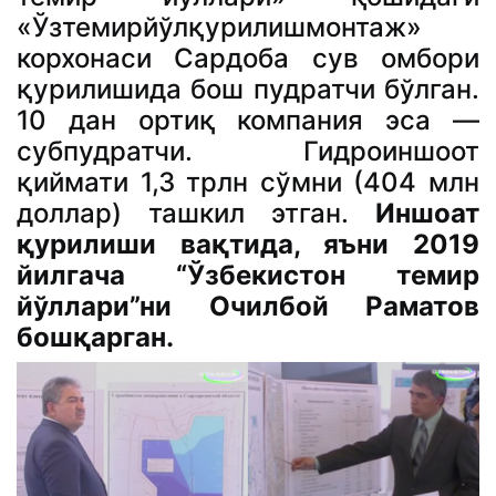
«Ўзтемирйўлқурилишмонтаж»
корхонаси Сардоба сув омбори
қурилишида бош пудратчи бўлган.
10 дан ортиқ компания эса —
субпудратчи. Гидроиншоот
қиймати 1,3 трлн сўмни (404 млн
доллар) ташкил этган.
Иншоат
қурилиши вақтида, яъни 2019
йилгача “Ўзбекистон темир
йўллари”ни Очилбой Раматов
бошқарган.