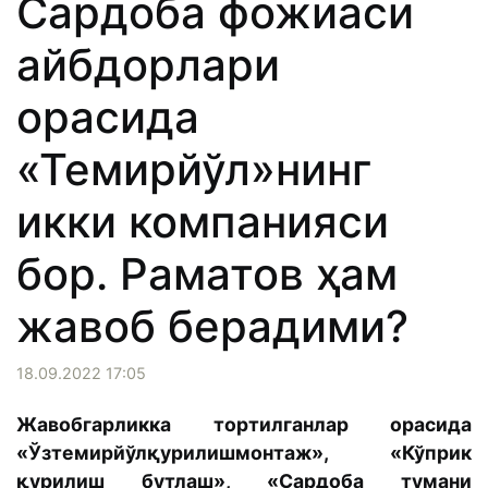
Сардоба фожиаси
айбдорлари
орасида
«Темирйўл»нинг
икки компанияси
бор. Раматов ҳам
жавоб берадими?
18.09.2022 17:05
Жавобгарликка тортилганлар орасида
«Ўзтемирйўлқурилишмонтаж», «Кўприк
қурилиш бутлаш», «Сардоба тумани