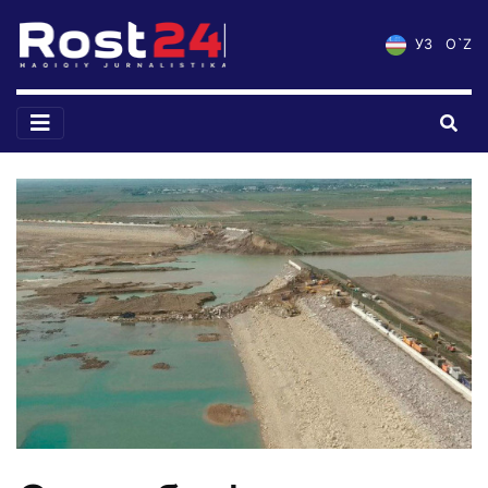
УЗ
O`Z