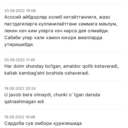
20.09.2022 16:08
Асосий айбдорлар колиб кетаётганлиги, жазо
пастдагиларга кулланилаётгани хаммага маълум,
лекин хеч ким уларга хеч нарса дея олмайди.
Сабаби улар хали хамон юкори амалларда
утиришибди.
20.09.2022 11:45
Har doim shunday bo‘lgan, amaldor qolib ketaveradi,
kaltak kambag‘alni boshida oshaveradi.
19.09.2022 20:24
U javob bera olmaydi, chunki o`tgan darsda
qatnashmagan edi
19.09.2022 19:48
Сардоба сув омбори қурилишида