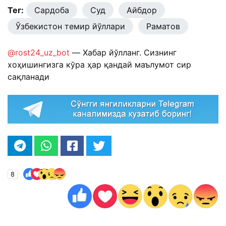
Тег:
Сардоба
Суд
Айбдор
Ўзбекистон темир йўллари
Раматов
@rost24_uz_bot
— Хабар йўлланг. Сизнинг
хоҳишингизга кўра ҳар қандай маълумот сир
сақланади
8