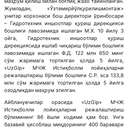
маҳрум қилиш билан боғлиқ жазо тайинланган.
Жумладан, «Ўзтемирйўлқурилишмонтаж»
унитар корхонаси бош директори ўринбосари
– Гидротехник иншоотлар қуриш дирекцияси
бошлиғи лавозимида ишлаган М.Х. 10 йилу 3
ойга, Гидротехник иншоотлар қуриш
дирекциясида ишлаб чиқариш бўлими бошлиғи
лавозимида ишлаган Ф.Д. 122 млн 650 минг
сўм жаримага тортилган ҳолда 5 йилга,
«UzGip» МЧЖ Истиқболли лойиҳаларни
режалаштириш бўлими бошлиғи С.Р. эса 133,8
млн сўм жаримага тортилган ҳолда 5 йилга
озодликдан маҳрум этилган.
Айбланувчилар орасида «UzGip» МЧЖ
Истиқболли лойиҳаларни режалаштириш
бўлимининг 86 ёшли ходими ҳам бор. Унга
базавий ҳисоблаш миқдорининг 400 баравари