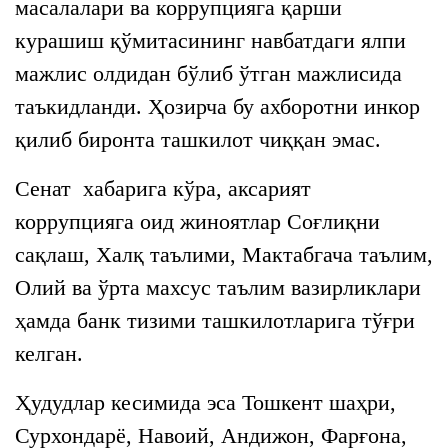
масалалари ва коррупцияга қарши
курашиш қўмитасининг навбатдаги ялпи
мажлис олдидан бўлиб ўтган мажлисида
таъкидланди. Ҳозирча бу ахборотни инкор
қилиб биронта ташкилот чиққан эмас.
Сенат хабарига кўра, аксарият
коррупцияга оид жиноятлар Соғлиқни
сақлаш, Халқ таълими, Мактабгача таълим,
Олий ва ўрта махсус таълим вазирликлари
ҳамда банк тизими ташкилотларига тўғри
келган.
Ҳудудлар кесимида эса Тошкент шаҳри,
Сурхондарё, Навоий, Андижон, Фарғона,