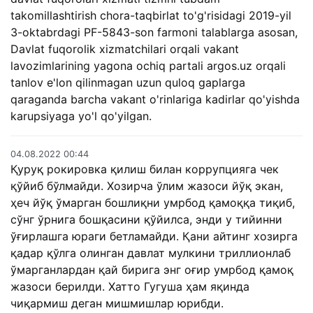
takomillashtirish chora-taqbirlat to'g'risidagi 2019-yil
3-oktabrdagi PF-5843-son farmoni talablarga asosan,
Davlat fuqorolik xizmatchilari orqali vakant
lavozimlarining yagona ochiq partali argos.uz orqali
tanlov e'lon qilinmagan uzun quloq gaplarga
qaraganda barcha vakant o'rinlariga kadirlar qo'yishda
karupsiyaga yo'l qo'yilgan.
04.08.2022 00:44
Қуруқ рокировка қилиш билан коррупцияга чек
қўйиб бўлмайди. Хозирча ўлим жазоси йўқ экан,
ҳеч йўқ ўмарган бошлиқни умрбод қамоққа тиқиб,
сўнг ўрнига бошқасини қўйилса, энди у тийинни
ўғирлашга юраги бетламайди. Қани айтинг хозирга
қадар қўлга олинган давлат мулкини триллионлаб
ўмарганлардан қай бирига энг оғир умрбод қамоқ
жазоси берилди. Хатто Гугуша ҳам яқинда
чиқармиш деган мишмишлар юрибди.