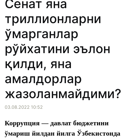
Сенат яна
триллионларни
ўмарганлар
рўйхатини эълон
қилди, яна
амалдорлар
жазоланмайдими?
03.08.2022 10:52
Коррупция — давлат бюджетини
ўмариш йилдан йилга Ўзбекистонда