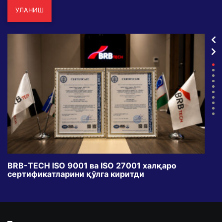
УЛАНИШ
BRB-TECH ISO 9001 ва ISO 27001 халқаро
«Бу
сертификатларини қўлга киритди
клуб