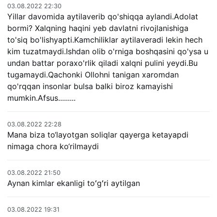
03.08.2022 22:30
Yillar davomida aytilaverib qo'shiqqa aylandi.Adolat
bormi? Xalqning haqini yeb davlatni rivojlanishiga
to'siq bo'lishyapti.Kamchiliklar aytilaveradi lekin hech
kim tuzatmaydi.Ishdan olib o'rniga boshqasini qo'ysa u
undan battar poraxo'rlik qiladi xalqni pulini yeydi.Bu
tugamaydi.Qachonki Ollohni tanigan xaromdan
qo'rqqan insonlar bulsa balki biroz kamayishi
mumkin.Afsus.........
03.08.2022 22:28
Mana biza to‘layotgan soliqlar qayerga ketayapdi
nimaga chora ko‘rilmaydi
03.08.2022 21:50
Aynan kimlar ekanligi toʻgʻri aytilgan
03.08.2022 19:31