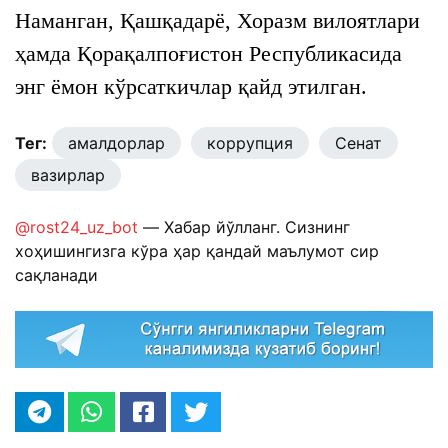
Наманган, Қашқадарё, Хоразм вилоятлари
ҳамда Қорақалпоғистон Республикасида
энг ёмон кўрсаткичлар қайд этилган.
Тег:
амалдорлар
коррупция
Сенат
вазирлар
@rost24_uz_bot
— Хабар йўлланг. Сизнинг
хоҳишингизга кўра ҳар қандай маълумот сир
сақланади