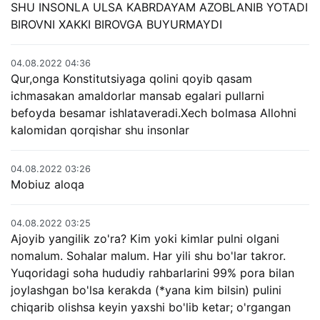
SHU INSONLA ULSA KABRDAYAM AZOBLANIB YOTADI
BIROVNI XAKKI BIROVGA BUYURMAYDI
04.08.2022 04:36
Qur,onga Konstitutsiyaga qolini qoyib qasam
ichmasakan amaldorlar mansab egalari pullarni
befoyda besamar ishlataveradi.Xech bolmasa Allohni
kalomidan qorqishar shu insonlar
04.08.2022 03:26
Mobiuz aloqa
04.08.2022 03:25
Ajoyib yangilik zo'ra? Kim yoki kimlar pulni olgani
nomalum. Sohalar malum. Har yili shu bo'lar takror.
Yuqoridagi soha hududiy rahbarlarini 99% pora bilan
joylashgan bo'lsa kerakda (*yana kim bilsin) pulini
chiqarib olishsa keyin yaxshi bo'lib ketar; o'rgangan