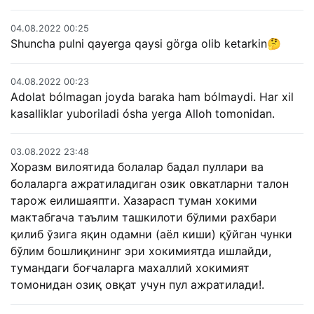
04.08.2022 00:25
Shuncha pulni qayerga qaysi görga olib ketarkin🤔
04.08.2022 00:23
Adolat bólmagan joyda baraka ham bólmaydi. Har xil
kasalliklar yuboriladi ósha yerga Alloh tomonidan.
03.08.2022 23:48
Хоразм вилоятида болалар бадал пуллари ва
болаларга ажратиладиган озик овкатларни талон
тарож еилишаяпти. Хазарасп туман хокими
мактабгача таълим ташкилоти бўлими рахбари
қилиб ўзига яқин одамни (аёл киши) қўйган чунки
бўлим бошлиқининг эри хокимиятда ишлайди,
тумандаги боғчаларга махаллий хокимият
томонидан озиқ овқат учун пул ажратилади!.