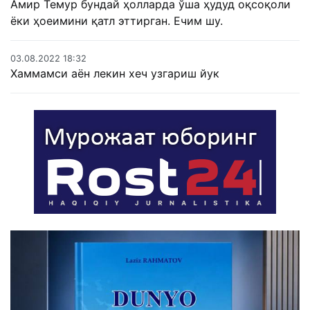
Амир Темур бундай ҳолларда ўша ҳудуд оқсоқоли
ёки ҳоеимини қатл эттирган. Ечим шу.
03.08.2022 18:32
Хаммамси аëн лекин хеч узгариш йук