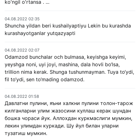
ko'ngil o'rtansa . ...
04.08.2022 02:35
Shuncha yildan beri kushailyaptiyu Lekin bu kurashda
kurashayotganlar yutqazyapti
04.08.2022 02:07
Odamzod bunchalar och bulmasa, keyishga keyimi,
yeyshga noni, uyi joyi, mashina, dala hovli bo‘lsa,
trillion nima kerak. Shunga tushunmayman. Tuya to‘ydi,
fil to‘ydi, sen to‘mading odamzod.
04.08.2022 01:58
Давлатни пулини, яъни халкни пулини толон-тарож
килганларни улим жазосини куллаш керак шундан
бошка чораси йук. Аллохдан куркмаслиги мумкин,
лекин улимдан куркади. Шу йул билан уларни
тузатиш мумкин.