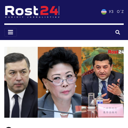
УЗ
O`Z