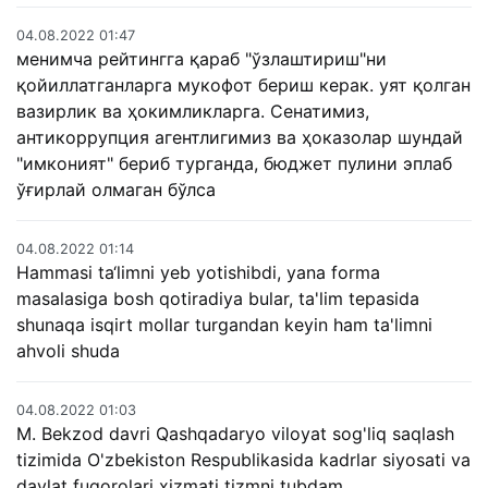
04.08.2022 01:47
менимча рейтингга қараб "ўзлаштириш"ни
қойиллатганларга мукофот бериш керак. уят қолган
вазирлик ва ҳокимликларга. Сенатимиз,
антикоррупция агентлигимиз ва ҳоказолар шундай
"имконият" бериб турганда, бюджет пулини эплаб
ўғирлай олмаган бўлса
04.08.2022 01:14
Hammasi ta‘limni yeb yotishibdi, yana forma
masalasiga bosh qotiradiya bular, ta'lim tepasida
shunaqa isqirt mollar turgandan keyin ham ta'limni
ahvoli shuda
04.08.2022 01:03
M. Bekzod davri Qashqadaryo viloyat sog'liq saqlash
tizimida O'zbekiston Respublikasida kadrlar siyosati va
davlat fuqorolari xizmati tizmni tubdam