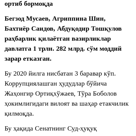
ортиб бормоқда
Бегзод Мусаев, Агриппина Шин,
Бахтиёр Саидов, Абдуқодир Тошқулов
раҳбарлик қилаётган вазирликлар
давлатга 1 трлн. 282 млрд. сўм моддий
зарар етказган.
Бу 2020 йилга нисбатан 3 баравар кўп.
Коррупциялашган ҳудудлар бўйича
Жаҳонгир Ортиқхўжаев, Тўра Боболов
ҳокимлигидаги вилоят ва шаҳар етакчилик
қилмоқда.
Бу ҳақида Сенатнинг Суд-ҳуқуқ