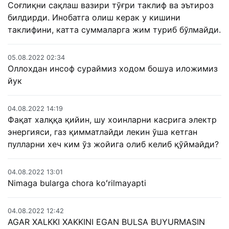
Соғлиқни сақлаш вазири тўғри таклиф ва эътироз
билдирди. Инобатга олиш керак у кишини
таклифини, катта суммаларга жим туриб бўлмайди.
05.08.2022 02:34
Оллохдан инсоф сураймиз ходом бошуа иложимиз
йук
04.08.2022 14:19
Фақат халққа қийин, шу хоинларни касрига электр
энергияси, газ қимматлайди лекин ўша кетган
пулларни хеч ким ўз жойига олиб келиб қўймайди?
04.08.2022 13:01
Nimaga bularga chora koʻrilmayapti
04.08.2022 12:42
AGAR XALKKI XAKKINI EGAN BULSA BUYURMASIN