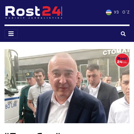
УЗ
O`Z