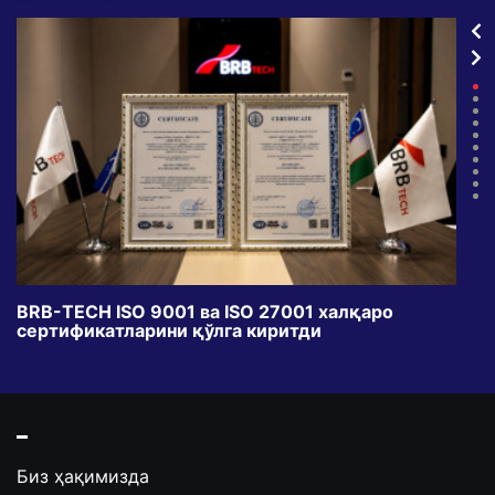
BRB-TECH ISO 9001 ва ISO 27001 халқаро
«Бу
сертификатларини қўлга киритди
клуб
Биз ҳақимизда