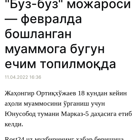
"Буз-буз" можароси
— февралда
бошланган
муаммога бугун
ечим топилмоқда
11.04.2022 16:36
Жаҳонгир Ортиқхўжаев 18 кундан кейин
аҳоли муаммосини ўрганиш учун
Юнусобод тумани Марказ-5 даҳасига етиб
келди.
Rost24.uz мухбирининг хабар беришича,