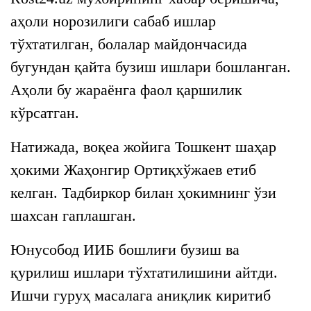
аҳоли норозилиги сабаб ишлар
тўхтатилган, болалар майдончасида
бугундан қайта бузиш ишлари бошланган.
Аҳоли бу жараёнга фаол қаршилик
кўрсатган.
Натижада, воқеа жойига Тошкент шаҳар
ҳокими Жаҳонгир Ортиқхўжаев етиб
келган. Тадбиркор билан ҳокимнинг ўзи
шахсан гаплашган.
Юнусобод ИИБ бошлиғи бузиш ва
қурилиш ишлари тўхтатилишини айтди.
Ишчи гуруҳ масалага аниқлик киритиб