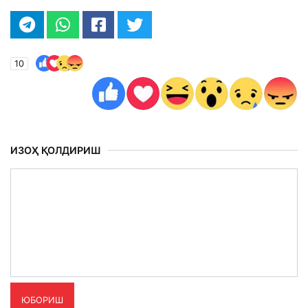
10
ИЗОҲ ҚОЛДИРИШ
ЮБОРИШ