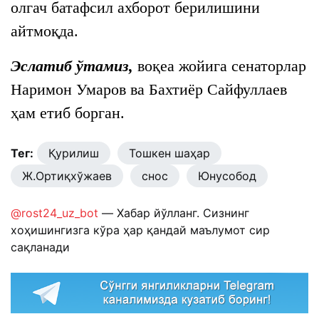
олгач батафсил ахборот берилишини
айтмоқда.
Эслатиб ўтамиз,
воқеа жойига сенаторлар
Наримон Умаров ва Бахтиёр Сайфуллаев
ҳам етиб борган.
Тег:
Қурилиш
Тошкен шаҳар
Ж.Ортиқхўжаев
снос
Юнусобод
@rost24_uz_bot
— Хабар йўлланг. Сизнинг
хоҳишингизга кўра ҳар қандай маълумот сир
сақланади