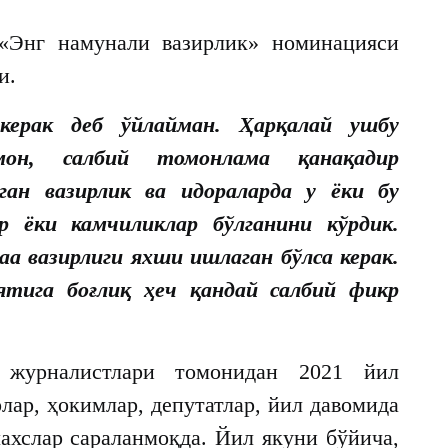
«Энг намунали вазирлик» номинацияси
и.
 керак деб ўйлайман. Ҳарқалай ушбу
мон, салбий томонлама қанақадир
ган вазирлик ва идораларда у ёки бу
р ёки камчиликлар бўлганини кўрдик.
 вазирлиги яхши ишлаган бўлса керак.
ятига боғлиқ ҳеч қандай салбий фикр
журналистлари томонидан 2021 йил
лар, ҳокимлар, депутатлар, йил давомида
ахслар сараланмоқда. Йил якуни бўйича,