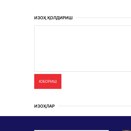
ИЗОҲ ҚОЛДИРИШ
ЮБОРИШ
ИЗОҲЛАР