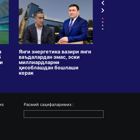
а
Янги энергетика вазири янги
ТВдаги креди
б
ваъдалардан эмас, эски
5 ойда икки б
ли
миллиардларни
кўпайди. Мақс
ҳисоблашдан бошлаши
ўзбекларни қа
керак
ўргатишми?
из
Расмий саҳифаларимиз :