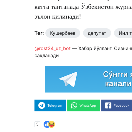
катта тантанада Ўзбекистон журна
эълон қилинади!
Тег:
Кушербаев
депутат
Йил 
@rost24_uz_bot
— Хабар йўлланг. Сизнин
сақланади
Telegram
WhatsApp
Facebook
5