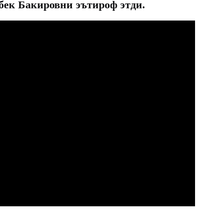
бек Бакировни эътироф этди.