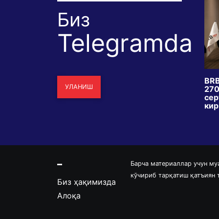
Биз
Telegramda
сидаги
Бир хил зилзила, икки хил
BRB
УЛАНИШ
ил ислоҳотими
тақдир: Япония нега омон
270
келажакка
қолди, Венесуэла нега
сер
вайрон бўлди?
кир
Барча материаллар учун му
кўчириб тарқатиш қатъиян
Биз ҳақимизда
Алоқа