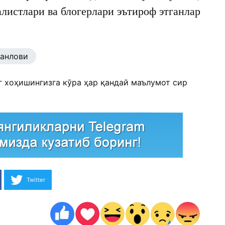
листлари ва блогерлари эътироф этганлар
танлови
г хоҳишингизга кўра ҳар қандай маълумот сир
Twitter