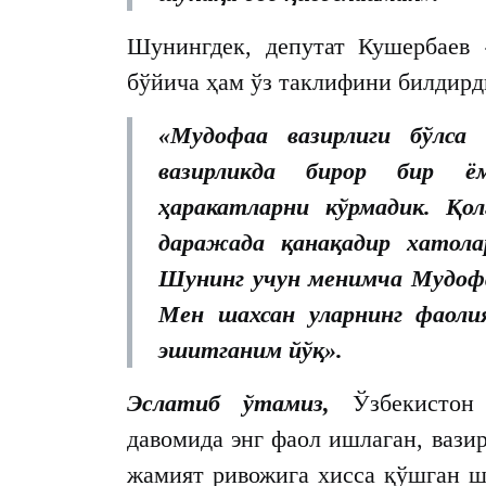
Шунингдек, депутат Кушербаев 
бўйича ҳам ўз таклифини билдирд
«Мудофаа вазирлиги бўлса
вазирликда бирор бир ё
ҳаракатларни кўрмадик. Қол
даражада қанақадир хатола
Шунинг учун менимча Мудофаа
Мен шахсан уларнинг фаоли
эшитганим йўқ».
Эслатиб ўтамиз,
Ўзбекистон 
давомида энг фаол ишлаган, вазир
жамият ривожига хисса қўшган ш