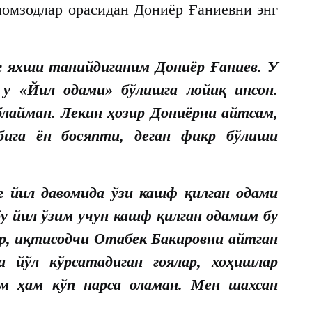
номзодлар орасидан Дониёр Ғаниевни энг
г яхши танийдиганим Дониёр Ғаниев. У
 у «Йил одами» бўлишга лойиқ инсон.
лайман. Лекин ҳозир Дониёрни айтсам,
бига ён босяпти, деган фикр бўлиши
г йил давомида ўзи кашф қилган одами
у йил ўзим учун кашф қилган одамим бу
ер, иқтисодчи Отабек Бакировни айтган
а йўл кўрсатадиган ғоялар, хоҳишлар
им ҳам кўп нарса оламан. Мен шахсан