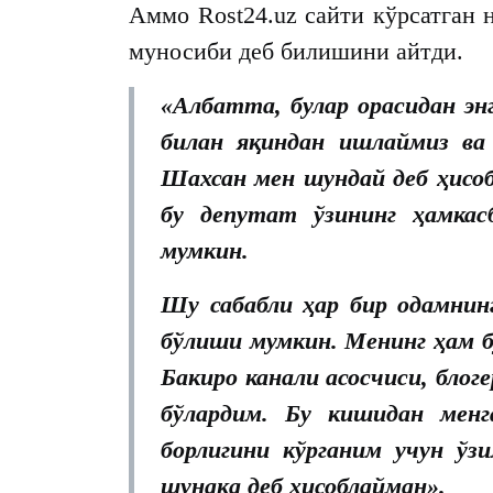
Аммо Rost24.uz сайти кўрсатган 
муносиби деб билишини айтди.
«Албатта, булар орасидан эн
билан яқиндан ишлаймиз ва
Шахсан мен шундай деб ҳисоб
бу депутат ўзининг ҳамкас
мумкин.
Шу сабабли ҳар бир одамнин
бўлиши мумкин. Менинг ҳам б
Бакиро канали асосчиси, блог
бўлардим. Бу кишидан менг
борлигини кўрганим учун ўз
шунақа деб ҳисоблайман».