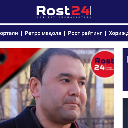
портали
Ретро мақола
Рост рейтинг
Хорижд