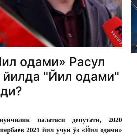
Йил одами» Расул
 йилда "Йил одами"
ади?
нунчилик палатаси депутати, 2020
ербаев 2021 йил учун ўз «Йил одами»