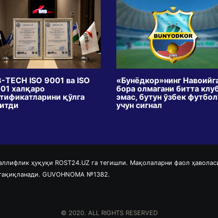
-TECH ISO 9001 ва ISO
«Бунёдкор»нинг Навоийг
01 халқаро
бора олмагани битта клу
тификатларини қўлга
эмас, бутун ўзбек футбо
итди
учун сигнал
аллифлик ҳуқуқи ROST24.UZ га тегишли. Мақолаларни фаол ҳаволас
 тақиқланади. GUVOHNOMA №1382.
© 2020. ALL RIGHTS RESERVED