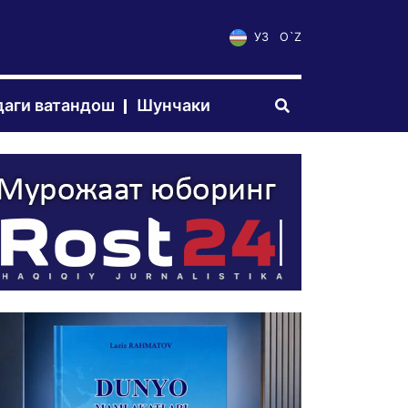
УЗ
O`Z
аги ватандош
Шунчаки