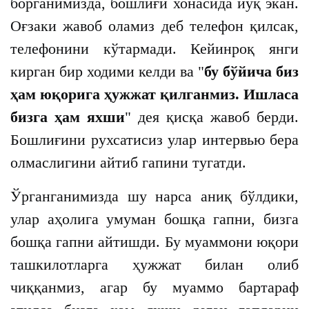
борганимизда, бошлиғи хонасида йўқ экан.
Оғзаки жавоб оламиз деб телефон қилсак,
телефонини кўтармади. Кейинроқ янги
кирган бир ходими келди ва "
бу бўйича биз
ҳам юқорига ҳужжат қилганмиз. Ишласа
бизга ҳам яхши
" дея қисқа жавоб берди.
Бошлиғини рухсатисиз улар интервью бера
олмаслигини айтиб гапини тугатди.
Ўрганганимизда шу нарса аниқ бўлдики,
улар аҳолига умуман бошқа гапни, бизга
бошқа гапни айтишди. Бу муаммони юқори
ташкилотларга ҳужжат билан олиб
чиққанмиз, агар бу муаммо бартараф