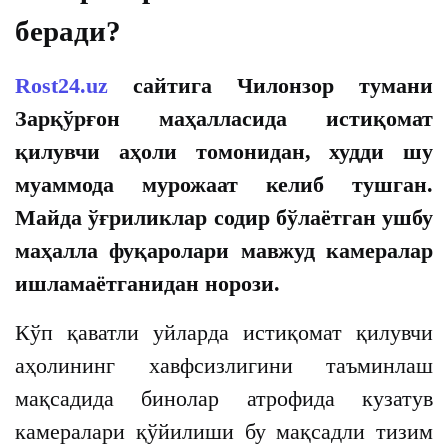
беради?
Rost24.uz
сайтига Чилонзор тумани
Зарқўрғон маҳалласида истиқомат
қилувчи аҳоли томонидан, худди шу
муаммода мурожаат келиб тушган.
Майда ўғриликлар содир бўлаётган ушбу
маҳалла фуқаролари мавжуд камералар
ишламаётганидан норози.
Кўп қаватли уйларда истиқомат қилувчи
аҳолининг хавфсизлигини таъминлаш
мақсадида бинолар атрофида кузатув
камералари қўйилиши бу мақсадли тизим