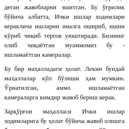
деган жавобларни эшитган. Бу ўғрилик
бўйича албатта, Ички ишлар ходимлари
кераклича ишларни амалга ошириб, ишни
кўриб чиқиб тергов уюштиради. Бизнинг
олиб чиқаётган муаммомиз бу -
ишламаётган камералар.
Бу бир маҳалладаги ҳолат. Лекин бундай
маҳаллалар кўп бўлиши ҳам мумкин.
Ўрнатилган, аммо ишламаётган
камераларга кимдир жавоб бериш керак.
Зарқўрғон маҳалласи Ички ишлар
ходимларига бу ҳолат бўйича жавоб олишга