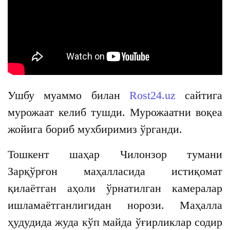
Ушбу муаммо билан
Rost24.uz
сайтига
мурожаат келиб тушди. Мурожаатни воқеа
жойига бориб мухбиримиз ўрганди.
Тошкент шаҳар Чилонзор тумани
Зарқўрғон маҳалласида истиқомат
қилаётган аҳоли ўрнатилган камералар
ишламаётганлигидан норози. Маҳалла
ҳудудида жуда кўп майда ўғирликлар содир