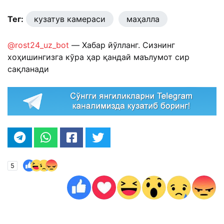
Тег:
кузатув камераси
маҳалла
@rost24_uz_bot
— Хабар йўлланг. Сизнинг
хоҳишингизга кўра ҳар қандай маълумот сир
сақланади
5