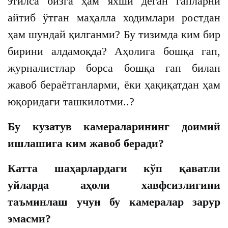
этилса бизга ҳам яхши деган гапларни
айтиб ўтган маҳалла ходимлари ростдан
ҳам шундай қилганми? Бу тизимда ким бир
бирини алдамоқда? Аҳолига бошқа гап,
журналистлар борса бошқа гап билан
жавоб бераётганларми, ёки ҳақиқатдан ҳам
юқоридаги ташкилотми..?
Бу кузатув камераларининг доимий
ишлашига ким жавоб беради?
Катта шаҳарлардаги кўп қаватли
уйларда аҳоли хавфсизлигини
таъминлаш учун бу камералар зарур
эмасми?