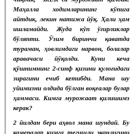
Маҳалла ходимларининг кўпига
айтдик, лекин натижа йўқ. Ҳали ҳам
ишламайди. Жуда кўп ўғирликлар
бўляпти. Ўзим биринчи қаватда
тураман, ҳовлимдаги нарвон, болалар
аравачаси йўқолди. Куни кеча
қўшнимнинг 2-синф қизини қулоғидаги
зирагини ечиб кетибди. Мана шу
уйимизни олдида бўлган воқеалар булар
ҳаммаси. Кимга мурожаат қилишимз
керак?
2 йилдан бери аҳвол мана шундай. Бу
камералар кимга тегишли эканлигини