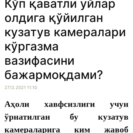
Кўп қаватли уйлар
олдига қўйилган
кузатув камералари
кўргазма
вазифасини
бажармоқдами?
27.12.2021 11:10
Аҳоли хавфсизлиги учун
ўрнатилган бу кузатув
камераларига ким жавоб