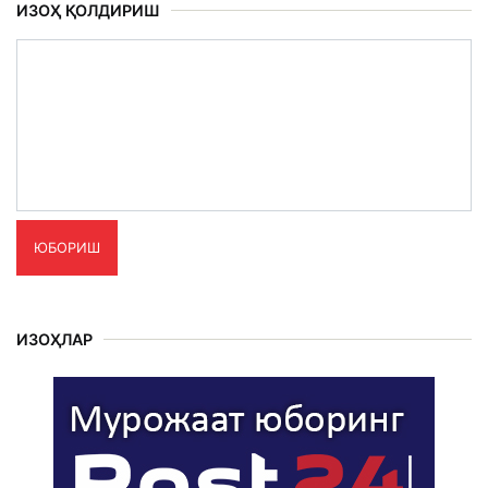
ИЗОҲ ҚОЛДИРИШ
ЮБОРИШ
ИЗОҲЛАР