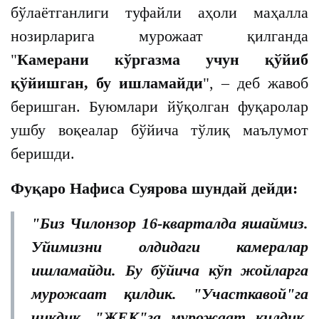
бўлаётганлиги туфайли аҳоли маҳалла
нозирларига мурожаат қилганда
"
Камерани кўргазма учун қўйиб
қўйишган, бу ишламайди
", – деб жавоб
беришган. Буюмлари йўқолган фуқаролар
ушбу воқеалар бўйича тўлиқ маълумот
беришди.
Фуқаро Нафиса Суярова шундай дейди:
"Биз Чилонзор 16-кварталда яшаймиз.
Уйимизни олдидаги камералар
ишламайди. Бу бўйича кўп жойларга
мурожаат қилдик. "Участкавой"га
чиқдик, "ЖЕК"га мурожаат қилдик.