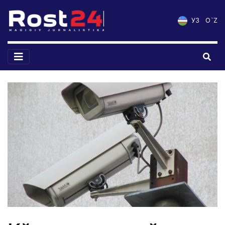
УЗ
O`Z