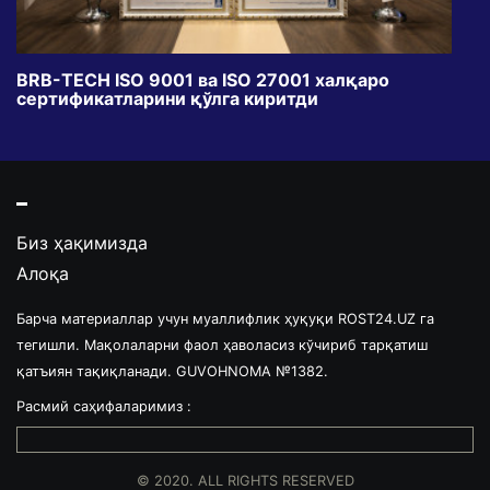
BRB-TECH ISO 9001 ва ISO 27001 халқаро
«Бу
сертификатларини қўлга киритди
клуб
Биз ҳақимизда
Алоқа
Барча материаллар учун муаллифлик ҳуқуқи ROST24.UZ га
тегишли. Мақолаларни фаол ҳаволасиз кўчириб тарқатиш
қатъиян тақиқланади. GUVOHNOMA №1382.
Расмий саҳифаларимиз :
© 2020. ALL RIGHTS RESERVED