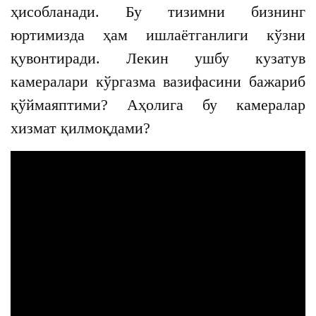
ҳисобланади. Бу тизимни бизнинг
юртимизда ҳам ишлаётганлиги кўзни
қувонтиради. Лекин ушбу кузатув
камералари кўргазма вазифасини бажариб
қўймаяптими? Аҳолига бу камералар
хизмат қилмоқдами?