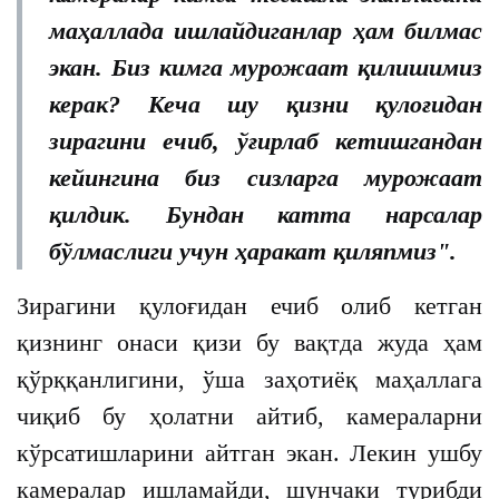
маҳаллада ишлайдиганлар ҳам билмас
экан. Биз кимга мурожаат қилишимиз
керак? Кеча шу қизни қулоғидан
зирагини ечиб, ўғирлаб кетишгандан
кейингина биз сизларга мурожаат
қилдик. Бундан катта нарсалар
бўлмаслиги учун ҳаракат қиляпмиз".
Зирагини қулоғидан ечиб олиб кетган
қизнинг онаси қизи бу вақтда жуда ҳам
қўрққанлигини, ўша заҳотиёқ маҳаллага
чиқиб бу ҳолатни айтиб, камераларни
кўрсатишларини айтган экан. Лекин ушбу
камералар ишламайди, шунчаки турибди