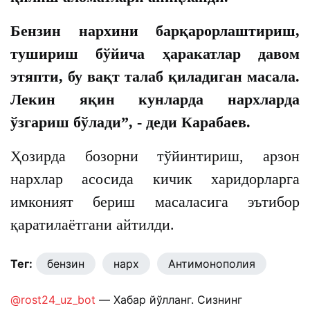
Бензин нархини барқарорлаштириш,
тушириш бўйича ҳаракатлар давом
этяпти, бу вақт талаб қиладиган масала.
Лекин яқин кунларда нархларда
ўзгариш бўлади”, - деди Карабаев.
Ҳозирда бозорни тўйинтириш, арзон
нархлар асосида кичик харидорларга
имконият бериш масаласига эътибор
қаратилаётгани айтилди.
Тег:
бензин
нарх
Антимонополия
@rost24_uz_bot
— Хабар йўлланг. Сизнинг