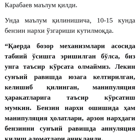
Карабаев маълум қилди.
Унда маълум қилинишича, 10-15 кунда
бензин нархи ўзгариши кутилмоқда.
“Қаерда бозор механизмлари асосида
табиий ўсишга эришилган бўлса, биз
унга таъсир кўрсата олмаймиз. Лекин
сунъий равишда юзага келтирилган,
келишиб қилинган, манипуляция
ҳаракатларига таъсир кўрсатиш
мумкин. Бензин нархи ошишида ҳам
манипуляция ҳолатлари, арзон нархдаги
бензинни сунъий равишда аннуляция
қилиш аломатлари аниқланди.