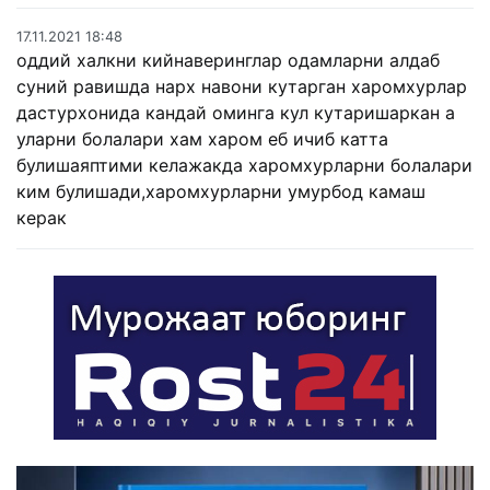
17.11.2021 18:48
оддий халкни кийнаверинглар одамларни алдаб
суний равишда нарх навони кутарган харомхурлар
дастурхонида кандай оминга кул кутаришаркан а
уларни болалари хам харом еб ичиб катта
булишаяптими келажакда харомхурларни болалари
ким булишади,харомхурларни умурбод камаш
керак