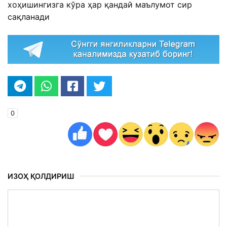
хоҳишингизга кўра ҳар қандай маълумот сир
сақланади
0
ИЗОҲ ҚОЛДИРИШ