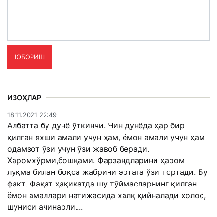
ЮБОРИШ
ИЗОҲЛАР
18.11.2021 22:49
Албатта бу дунё ўткинчи. Чин дунёда ҳар бир
қилган яхши амали учун ҳам, ёмон амали учун ҳам
одамзот ўзи учун ўзи жавоб беради.
Харомхўрми,бошқами. Фарзандларини ҳаром
луқма билан боқса жабрини эртага ўзи тортади. Бу
факт. Фақат ҳақиқатда шу тўймасларнинг қилган
ёмон амаллари натижасида халқ қийналади холос,
шуниси ачинарли....