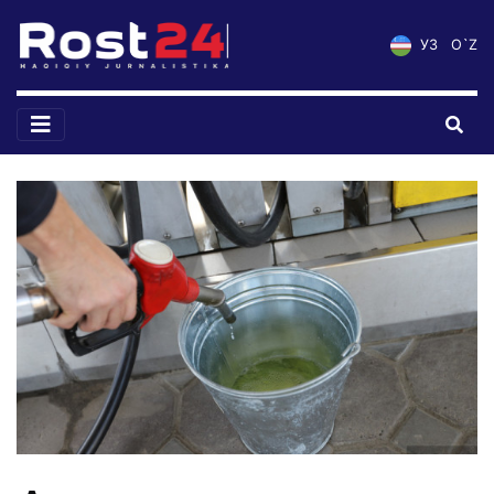
УЗ
O`Z