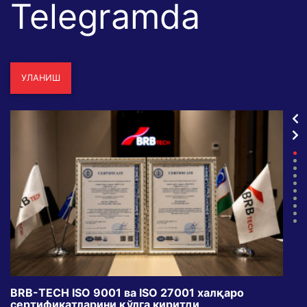
Telegramda
УЛАНИШ
BRB-TECH ISO 9001 ва ISO 27001 халқаро
«Бу
сертификатларини қўлга киритди
клуб