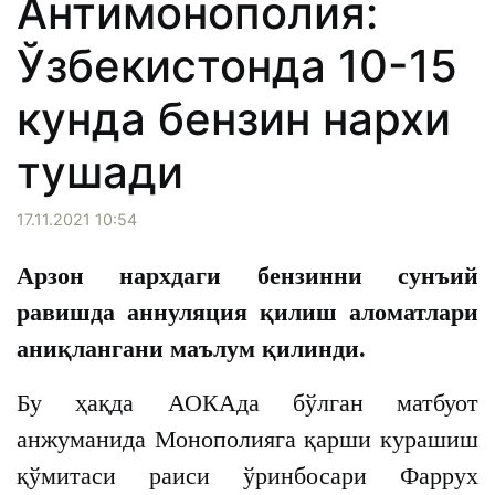
Антимонополия:
Ўзбекистонда 10-15
кунда бензин нархи
тушади
17.11.2021 10:54
Арзон нархдаги бензинни сунъий
равишда аннуляция қилиш аломатлари
аниқлангани маълум қилинди.
Бу ҳақда АОКАда бўлган матбуот
анжуманида Монополияга қарши курашиш
қўмитаси раиси ўринбосари Фаррух