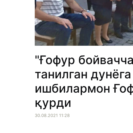
"Ғофур бойвачча
танилган дунёг
ишбилармон Ғоф
қурди
30.08.2021 11:28