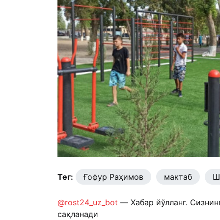
Тег:
Ғофур Раҳимов
мактаб
Ш
@rost24_uz_bot
— Хабар йўлланг. Сизнин
сақланади