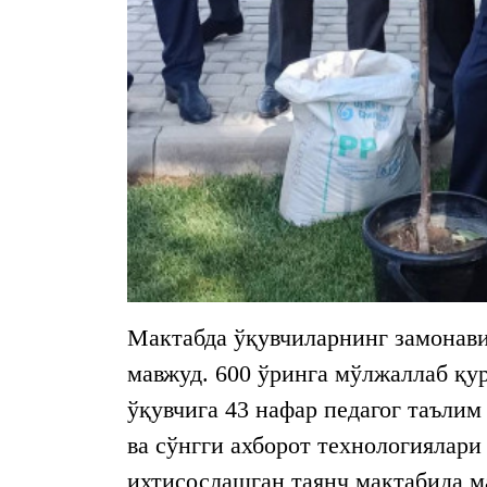
Мактабда ўқувчиларнинг замонави
мавжуд. 600 ўринга мўлжаллаб қу
ўқувчига 43 нафар педагог таълим
ва сўнгги ахборот технологиялар
ихтисослашган таянч мактабида ма