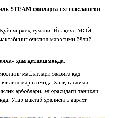
 илк STEAM фанларга ихтисослашган
 Қуйичирчиқ тумани, Йилқичи МФЙ,
 мактабнинг очилиш маросими бўлиб
ачча» ҳам қатнашмоқда.
овнинг маблағлари эвазига қад
г очилиш маросимида Халқ таълими
илик арбоблари, эл орасидаги таниқли
да. Улар мактаб ҳовлисига дарахт