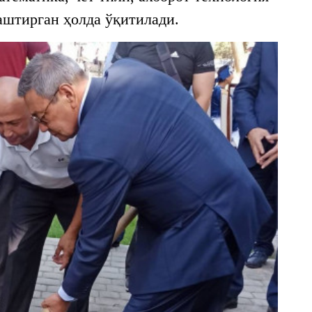
аштирган ҳолда ўқитилади.