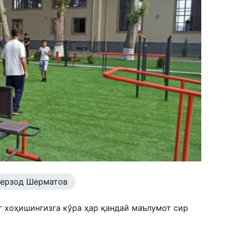
ерзод Шерматов
г хоҳишингизга кўра ҳар қандай маълумот сир