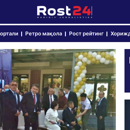
портали
Ретро мақола
Рост рейтинг
Хорижд