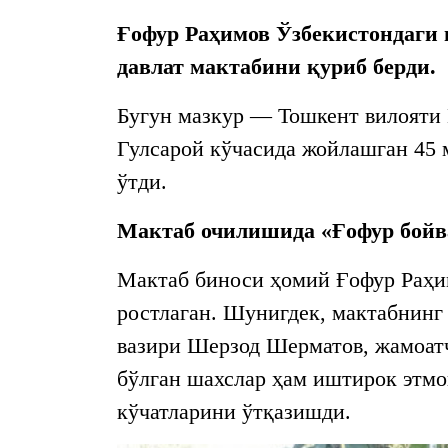
Ғофур Раҳимов Ўзбекистондаги
давлат мактабини қуриб берди.
Бугун мазкур — Тошкент вилояти
Гулсарой кўчасида жойлашган 45
ўтди.
Мактаб очилишида «Ғофур бойв
Мактаб биноси ҳомий Ғофур Раҳим
ростлаган. Шунигдек, мактабнин
вазири Шерзод Шерматов, жамоатч
бўлган шахслар ҳам иштирок этмоқ
кўчатларини ўтқазишди.