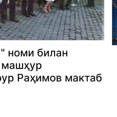
" номи билан
а машҳур
ур Раҳимов мактаб