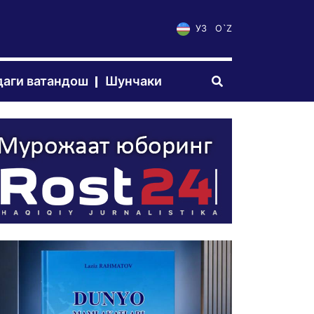
УЗ
O`Z
аги ватандош
Шунчаки