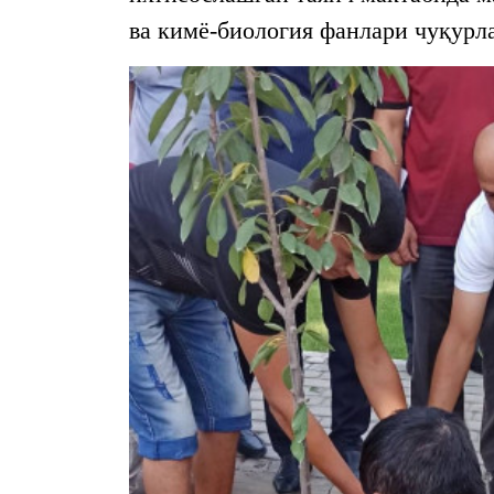
ва кимё-биология фанлари чуқурл