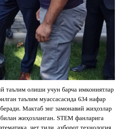
й таълим олиши учун барча имкониятлар
рилган таълим муассасасида 634 нафар
 беради. Мактаб энг замонавий жиҳозлар
и билан жиҳозланган. STEM фанларига
тематика, чет тили, ахборот технология