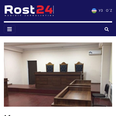
УЗ
O`Z