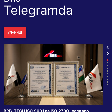
Telegramda
УЛАНИШ
BRB-TECH ISO 9001 ва ISO 27001 халқаро
«Бу