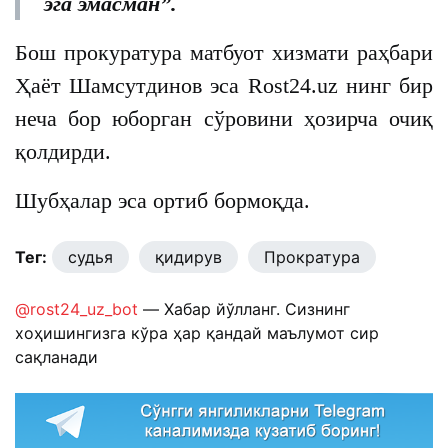
эга эмасман”.
Бош прокуратура матбуот хизмати раҳбари
Ҳаёт Шамсутдинов эса Rost24.uz нинг бир
неча бор юборган сўровини ҳозирча очиқ
қолдирди.
Шубҳалар эса ортиб бормоқда.
Тег:
судья
қидирув
Прократура
@rost24_uz_bot
— Хабар йўлланг. Сизнинг
хоҳишингизга кўра ҳар қандай маълумот сир
сақланади