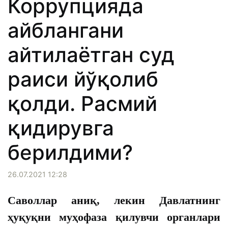
Коррупцияда
айблангани
айтилаётган суд
раиси йўқолиб
қолди. Расмий
қидирувга
берилдими?
26.07.2021 12:28
Саволлар аниқ, лекин Давлатнинг
ҳуқуқни муҳофаза қилувчи органлари