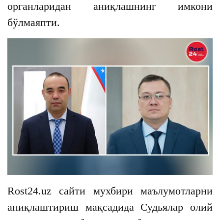
органларидан аниқлашнинг имкони
бўлмаяпти.
Rost24.uz сайти мухбири маълумотларни
аниқлаштириш мақсадида Судьялар олий