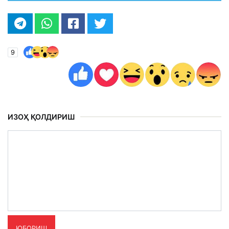
9
ИЗОҲ ҚОЛДИРИШ
ЮБОРИШ