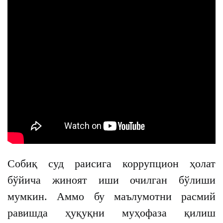
Собиқ суд раисига коррупцион ҳолат
бўйича жиноят иши очилган бўлиши
мумкин. Аммо бу маълумотни расмий
равишда ҳуқуқни муҳофаза қилиш