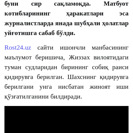
буни сир сақламоқда. Матбуот
котибларининг ҳаракатлари эса
журналистларда янада шубҳали ҳолатлар
уйғотишга сабаб бўлди.
Rost24.uz
сайти ишончли манбасининг
маълумот беришича, Жиззах вилоятидаги
туман судларидан бирининг собиқ раиси
қидирувга берилган. Шахснинг қидирувга
берилгани унга нисбатан жиноят иши
қўзғатилганини билдиради.