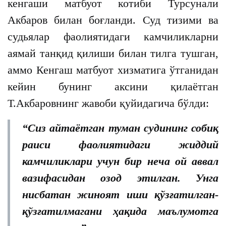
кенгаши матбуот котиби Турсунали
Акбаров билан боғланди. Суд тизими ва
судьялар фаолиятидаги камчиликларни
аямай танқид қилиши билан тилга тушган,
аммо Кенгаш матбуот хизматига ўтганидан
кейин бунинг аксини қилаётган
Т.Акбаровнинг жавоби қуйидагича бўлди:
“Сиз айтаётган туман судининг собиқ
раиси фаолиятидаги жиддий
камчиликлари учун бир неча ой аввал
вазифасидан озод этилган. Унга
нисбатан жиноят иши қўзғатилган-
қўзғатилмагани ҳақида маълумотга