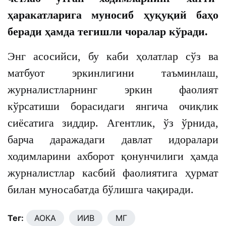
ҳаракатларига муносиб ҳуқуқий баҳо
беради ҳамда тегишли чоралар кўради.
Энг асосийси, бу каби ҳолатлар сўз ва
матбуот эркинлигини таъминлаш,
журналистларнинг эркин фаолият
кўрсатиши борасидаги янгича очиқлик
сиёсатига зиддир. Агентлик, ўз ўрнида,
барча даражадаги давлат идоралари
ходимларини ахборот қонунчилиги ҳамда
журналистлар касбий фаолиятига ҳурмат
билан муносабатда бўлишга чақиради.
Тег:
АОКА
ИИВ
МГ