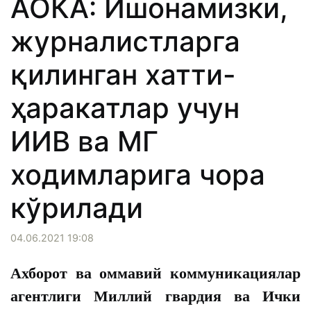
АОКА: Ишонамизки,
журналистларга
қилинган хатти-
ҳаракатлар учун
ИИВ ва МГ
ходимларига чора
кўрилади
04.06.2021 19:08
Ахборот ва оммавий коммуникациялар
агентлиги Миллий гвардия ва Ички