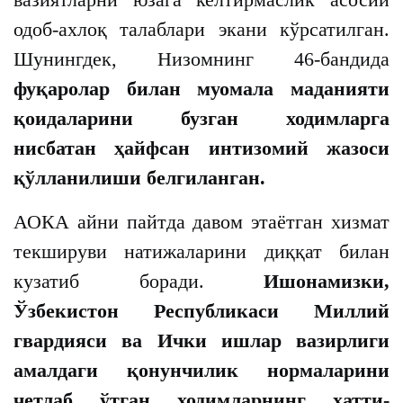
одоб-ахлоқ талаблари экани кўрсатилган.
Шунингдек, Низомнинг 46-бандида
фуқаролар билан муомала маданияти
қоидаларини бузган ходимларга
нисбатан ҳайфсан интизомий жазоси
қўлланилиши белгиланган.
АОКА айни пайтда давом этаётган хизмат
текшируви натижаларини диққат билан
кузатиб боради.
Ишонамизки,
Ўзбекистон Республикаси Миллий
гвардияси ва Ички ишлар вазирлиги
амалдаги қонунчилик нормаларини
четлаб ўтган ходимларнинг хатти-