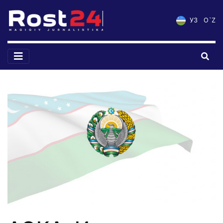
УЗ
O`Z