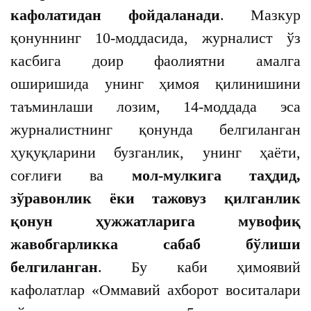
кафолатидан фойдаланади
. Мазкур
қонуннинг 10-моддасида, журналист ўз
касбига доир фаолиятни амалга
оширишида унинг ҳимоя қилинишини
таъминлаши лозим, 14-моддада эса
журналистнинг қонунда белгиланган
ҳуқуқларини бузганлик, унинг ҳаёти,
соғлиғи ва
мол-мулкига таҳдид,
зўравонлик ёки тажовуз қилганлик
қонун ҳужжатларига мувофиқ
жавобгарликка сабаб бўлиши
белгиланган
. Бу каби ҳимоявий
кафолатлар «Оммавий ахборот воситалари