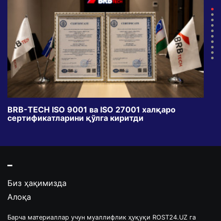
BRB-TECH ISO 9001 ва ISO 27001 халқаро
«Бу
сертификатларини қўлга киритди
клуб
Биз ҳақимизда
Алоқа
Барча материаллар учун муаллифлик ҳуқуқи ROST24.UZ га