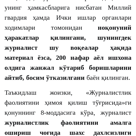
унинг ҳамкасбларига нисбатан Миллий
гвардия ҳамда Ички ишлар органлари
ходимлари томонидан
ноқонуний
ҳаракатлар қилингани, шунингдек
журналист шу воқеалар ҳақида
материал ёзса, 200 нафар аёл ишхона
олдига жанжал кўтариб боришларини
айтиб, босим ўтказилгани
баён қилинган.
Таъкидлаш жоизки, «Журналистлик
фаолиятини ҳимоя қилиш тўғрисида»ги
қонуннинг 8-моддасига кўра, журналист
журналистлик фаолиятини амалга
ошириш чоғида шахс дахлсизлиги