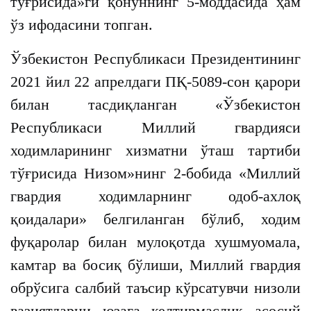
тўғрисида»ги қонуннинг 5-моддасида ҳам
ўз ифодасини топган.
Ўзбекистон Республикаси Президентининг
2021 йил 22 апрелдаги ПҚ-5089-сон қарори
билан тасдиқланган «Ўзбекистон
Республикаси Миллий гвардияси
ходимларининг хизматни ўташ тартиби
тўғрисида Низом»нинг 2-бобида «Миллий
гвардия ходимларнинг одоб-ахлоқ
қоидалари» белгиланган бўлиб, ходим
фуқаролар билан мулоқотда хушмуомала,
камтар ва босиқ бўлиши, Миллий гвардия
обрўсига салбий таъсир кўрсатувчи низоли
вазиятларни юзага келтирмаслик асосий