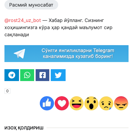
Расмий муносабат
@rost24_uz_bot
— Хабар йўлланг. Сизнинг
хоҳишингизга кўра ҳар қандай маълумот сир
сақланади
0
ИЗОҲ ҚОЛДИРИШ