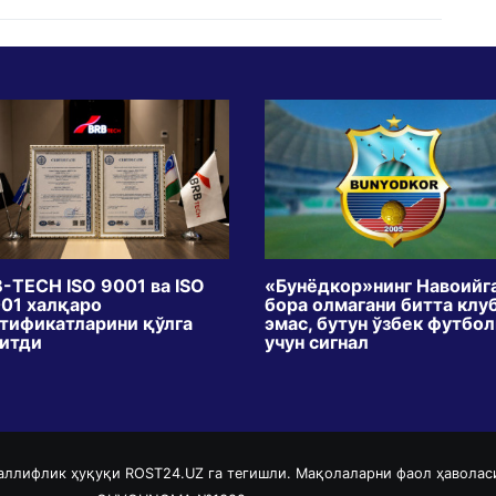
-TECH ISO 9001 ва ISO
«Бунёдкор»нинг Навоийг
01 халқаро
бора олмагани битта клу
тификатларини қўлга
эмас, бутун ўзбек футбо
итди
учун сигнал
аллифлик ҳуқуқи ROST24.UZ га тегишли. Мақолаларни фаол ҳаволас