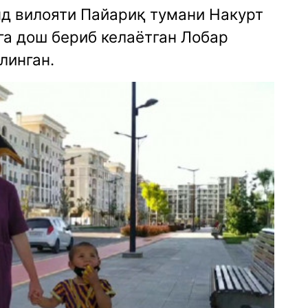
д вилояти Пайариқ тумани Накурт
га дош бериб келаётган Лобар
линган.