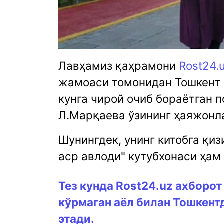
Лавҳамиз қаҳрамони
Rost24.
жамоаси томонидан Тошкент 
кунга чирой очиб бораётган 
Л.Марқаева ўзининг ҳаяжон
Шунингдек, унинг китобга қиз
аср авлоди" кутубхонаси ҳам 
Тез кунда
Rost24.uz
ахборот 
кўрмаган аёл билан Тошкент
этади.