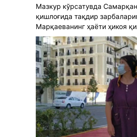
Мазкур кўрсатувда Самарқан
қишлоғида тақдир зарбалари
Марқаеванинг ҳаёти ҳикоя қи