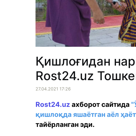
Қишлоғидан нар
Rost24.uz Тошке
27.04.2021 17:26
Rost24.uz
ахборот сайтида
"
қишлоқда яшаётган аёл ҳаёт
тайёрланган эди.