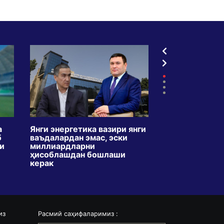
а
Янги энергетика вазири янги
ТВдаги креди
б
ваъдалардан эмас, эски
5 ойда икки б
ли
миллиардларни
кўпайди. Мақс
ҳисоблашдан бошлаши
ўзбекларни қа
керак
ўргатишми?
из
Расмий саҳифаларимиз :