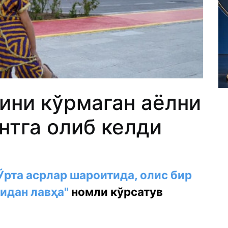
ини кўрмаган аёлни
нтга олиб келди
Ўрта асрлар шароитида, олис бир
идан лавҳа"
номли кўрсатув