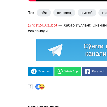
Тег:
аёл
қишлоқ
китоб
ви
@rost24_uz_bot
— Хабар йўлланг. Сизнин
сақланади
Telegram
WhatsApp
Facebook
4