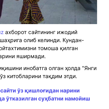
uz
ахборот сайтининг ижодий
шаҳрига олиб келинди. Кундан-
пойтахтимизни томоша қилган
ларини яширмади.
иқишини инобатга олган ҳолда "Янги
ўз китобларини тақдим этди.
сайти ўз қишлоғидан нарини
да ўтказилган суҳбатни намойиш