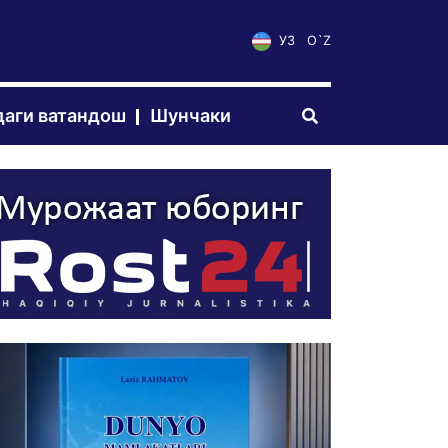
УЗ
O`Z
аги ватандош
Шунчаки