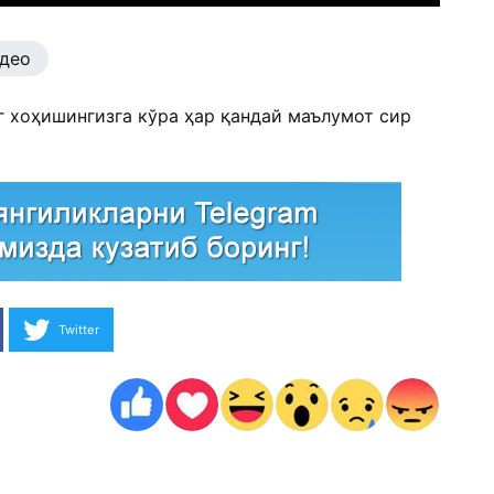
део
г хоҳишингизга кўра ҳар қандай маълумот сир
Twitter