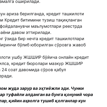
 амалга оширилади.
чун ариза берилганда, кредит ташкилоти
и Кредит битимини тузиш тақиқланган
 фойдаланувчи маълумотлари реестрда
раёни давом эттирилади.
г ўзида бир нечта кредит ташкилотлари
биринчи бўлиб юборилган сўровга жавоб
килоти ушбу ЖШШИР бўйича онлайн кредит
илса, кредит бюролари мазкур ЖШШИР
 24 соат давомида сўров қабул
еради.
зом жуда зарур ва эҳтиёжли эди. Чунки
 туфайли алданган ва бунга қонуний чора
лар, қийин аҳволга тушиб қолганлар кун