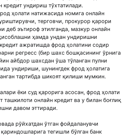
н кредит ундириш тўхтатилади.
фрод ҳолати натижасида номига онлайн
уриштирувчи, терговчи, прокурор қарори
и деб эътироф этилганда, мазкур онлайн
 ҳисоблашни ҳамда ундан ундиришни
 кредит ажратишда фрод ҳолатини содир
рарни регресс (бир шахс бошқасининг ўрнига
йин айбдор шахсдан ўша тўланган пулни
бида ундириши, шунингдек фрод ҳолатига
анган тартибда шикоят қилиши мумкин.
алари ёки суд қарорига асосан, фрод ҳолати
т ташкилоти онлайн кредит ва у билан боғлиқ
шни давом эттиради.
овада рўйхатдан ўтган фойдаланувчи
н қариндошларига тегишли бўлган банк