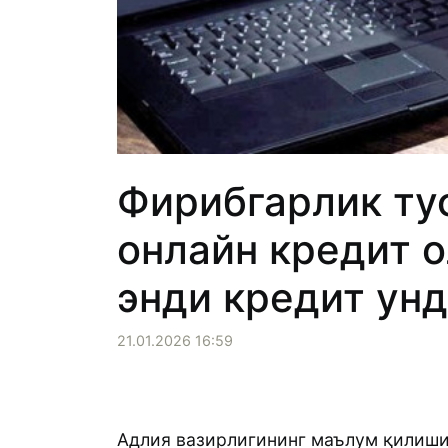
Фирибгарлик ту
онлайн кредит 
энди кредит ун
21.01.2026 16:59
Адлия вазирлигининг маълум қилиши