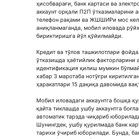
ҳисобварағи, банк картаси ва элект
аккаунт орқали П2П ўтказмаларини 
телефон рақами ва ЖШШИРи мос кел
аниқланмаганда, мобил иловада рўйх
бириктиришга йўл қўйилмайди.
Кредит ва тўлов ташкилотлари фойд
ўтказишда ҳаётийлик факторларини 
идентификация қилиш мумкин бўлмай
хабар 3 маротаба нотўғри киритилга
ҳаракатлари 15 дақиқа давомида вақ
Мобил иловадаги аккаунтга бошқа қу
қайта тиклашда ушбу аккаунтга боғл
автоматик тарзда чиқариб юборилад
Шунингдек, ушбу қурилмада банк ка
тарихи ўчириб юборилади. Бунда, б