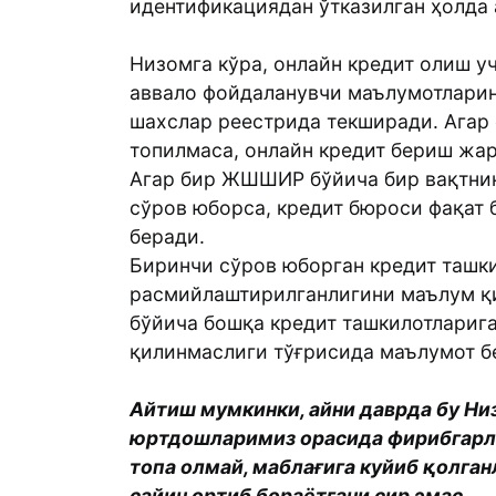
идентификациядан ўтказилган ҳолда
Низомга кўра, онлайн кредит олиш у
аввало фойдаланувчи маълумотларин
шахслар реестрида текширади. Агар
топилмаса, онлайн кредит бериш жа
Агар бир ЖШШИР бўйича бир вақтнин
сўров юборса, кредит бюроси фақат 
беради.
Биринчи сўров юборган кредит таш
расмийлаштирилганлигини маълум қ
бўйича бошқа кредит ташкилотларига
қилинмаслиги тўғрисида маълумот б
Айтиш мумкинки, айни даврда бу Ни
юртдошларимиз орасида фирибгарлар
топа олмай, маблағига куйиб қолган
сайин ортиб бораётгани сир эмас.