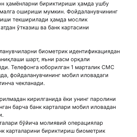
рон ҳамёнларни бириктириши ҳамда ушбу
амалга ошириши мумкин. Фойдаланувчининг
иши текширилади ҳамда мослик
атдан ўтказиш ва банк картасини
аланувчиларни биометрик идентификациядан
аниқлаши шарт, яъни расм орқали
ди. Телефонга юборилган 1 марталик СМС
нда, фойдаланувчининг мобил иловадаги
тинча чекланади.
рилмадан кирилганида ёки унинг паролини
анган барча банк карталари мобил иловадан
и.
рталари бўйича молиявий операциялар
анк карталарини бириктириш биометрик