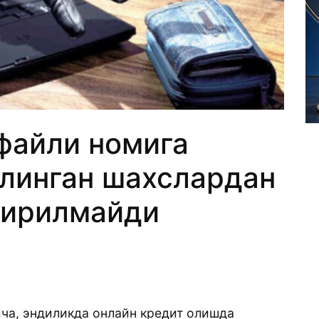
файли номига
олинган шахслардан
дирилмайди
ча, эндиликда онлайн кредит олишда