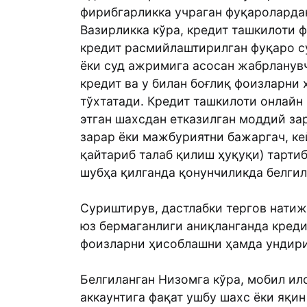
фирибгарликка учраган фуқароларда
Вазирликка кўра, кредит ташкилоти 
кредит расмийлаштирилган фуқаро с
ёки суд ажримига асосан жабрланувч
кредит ва у билан боғлиқ фоизларни
тўхтатади. Кредит ташкилоти онлайн
этган шахсдан етказилган моддий за
зарар ёки мажбуриятни бажаргач, ке
қайтариб талаб қилиш ҳуқуқи) тарти
шубҳа қилганда қонунчиликда белгил
Суриштирув, дастлабки тергов натиж
юз бермаганлиги аниқланганда креди
фоизларни ҳисоблашни ҳамда ундири
Белгиланган Низомга кўра, мобил ил
аккаунтига фақат ушбу шахс ёки яқи