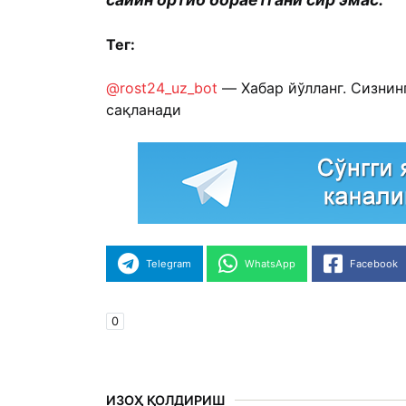
Тег:
@rost24_uz_bot
— Хабар йўлланг. Сизнин
сақланади
Telegram
WhatsApp
Facebook
0
ИЗОҲ ҚОЛДИРИШ