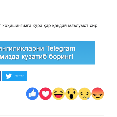
г хоҳишингизга кўра ҳар қандай маълумот сир
Twitter