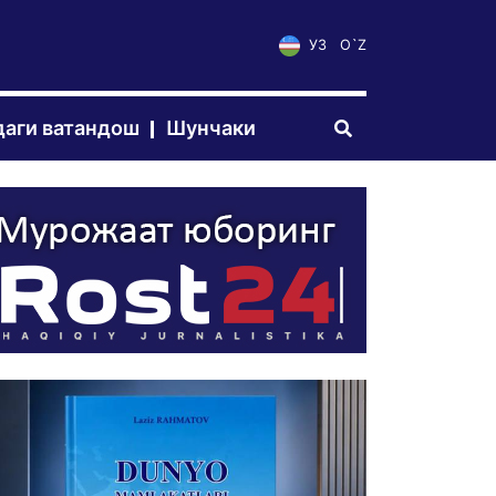
УЗ
O`Z
аги ватандош
Шунчаки