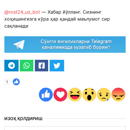
@rost24_uz_bot
— Хабар йўлланг. Сизнинг
хоҳишингизга кўра ҳар қандай маълумот сир
сақланади
1
ИЗОҲ ҚОЛДИРИШ