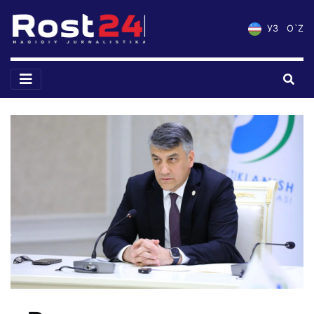
УЗ
O`Z