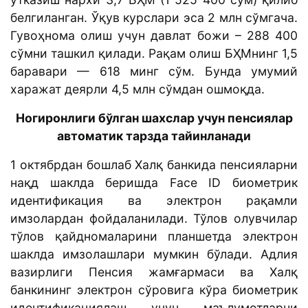
белгиланган. Ўқув курслари эса 2 млн сўмгача.
Гувоҳнома олиш учун давлат божи – 288 400
сўмни ташкил қилади. Рақам олиш БҲМнинг 1,5
баравари — 618 минг сўм. Бунда умумий
харажат деярли 4,5 млн сўмдан ошмоқда.
Ногиронлиги бўлган шахслар учун пенсиялар
автоматик тарзда тайинланади
1 октябрдан бошлаб Халқ банкида пенсияларни
нақд шаклда беришда Face ID биометрик
идентификация ва электрон рақамли
имзолардан фойдаланилади. Тўлов олувчилар
тўлов қайдномаларини планшетда электрон
шаклда имзолашлари мумкин бўлади. Адлия
вазирлиги Пенсия жамғармаси ва Халқ
банкининг электрон сўровига кўра биометрик
идентификациялаш учун маълумотларни