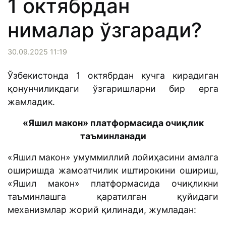
1 октябрдан
нималар ўзгаради?
30.09.2025 11:19
Ўзбекистонда 1 октябрдан кучга кирадиган
қонунчиликдаги ўзгаришларни бир ерга
жамладик.
«Яшил макон» платформасида очиқлик
таъминланади
«Яшил макон» умуммиллий лойиҳасини амалга
оширишда жамоатчилик иштирокини ошириш,
«Яшил макон» платформасида очиқликни
таъминлашга қаратилган қуйидаги
механизмлар жорий қилинади, жумладан: