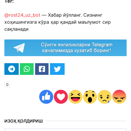
Тег:
@rost24_uz_bot
— Хабар йўлланг. Сизнинг
хоҳишингизга кўра ҳар қандай маълумот сир
сақланади
0
ИЗОҲ ҚОЛДИРИШ