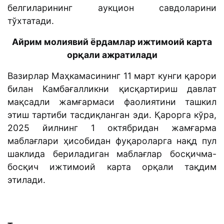
белгиларининг аукцион савдоларини
тўхтатади.
Айрим молиявий ёрдамлар ижтимоий карта
орқали ажратилади
Вазирлар Маҳкамасининг 11 март кунги қарори
билан Камбағалликни қисқартириш давлат
мақсадли жамғармаси фаолиятини ташкил
этиш тартиби тасдиқланган эди. Қарорга кўра,
2025 йилнинг 1 октябридан жамғарма
маблағлари ҳисобидан фуқароларга нақд пул
шаклида бериладиган маблағлар босқичма-
босқич ижтимоий карта орқали тақдим
этилади.