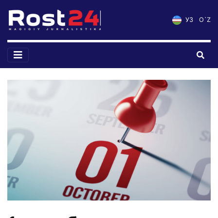
УЗ
O`Z