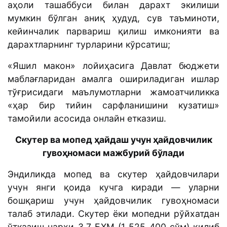
аҳоли ташаббуси билан дарахт экилиши
мумкин бўлган аниқ ҳудуд, сув таъминоти,
кейинчалик парвариш қилиш имконияти ва
дарахтларнинг турларини кўрсатиш;
«Яшил макон» лойиҳасига Давлат бюджети
маблағларидан амалга ошириладиган ишлар
тўғрисидаги маълумотларни жамоатчиликка
«ҳар бир тийин сарфланишини кузатиш»
тамойили асосида онлайн етказиш.
Скутер ва мопед ҳайдаш учун ҳайдовчилик
гувоҳномаси мажбурий бўлади
Эндиликда мопед ва скутер ҳайдовчилари
учун янги қоида кучга киради — уларни
бошқариш учун ҳайдовчилик гувоҳномаси
талаб этилади. Скутер ёки мопедни рўйхатдан
ўтказиш нархи 3,7 БҲМ (1 525 400 сўм) қилиб