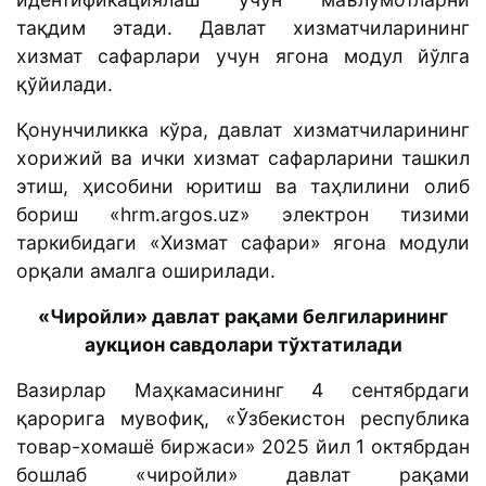
тақдим этади. Давлат хизматчиларининг
хизмат сафарлари учун ягона модул йўлга
қўйилади.
Қонунчиликка кўра, давлат хизматчиларининг
хорижий ва ички хизмат сафарларини ташкил
этиш, ҳисобини юритиш ва таҳлилини олиб
бориш «hrm.argos.uz» электрон тизими
таркибидаги «Хизмат сафари» ягона модули
орқали амалга оширилади.
«Чиройли» давлат рақами белгиларининг
аукцион савдолари тўхтатилади
Вазирлар Маҳкамасининг 4 сентябрдаги
қарорига мувофиқ, «Ўзбекистон республика
товар-хомашё биржаси» 2025 йил 1 октябрдан
бошлаб «чиройли» давлат рақами