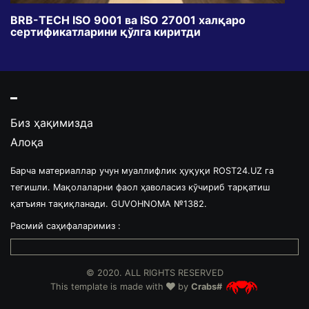
BRB-TECH ISO 9001 ва ISO 27001 халқаро
«Бу
сертификатларини қўлга киритди
клуб
Биз ҳақимизда
Алоқа
Барча материаллар учун муаллифлик ҳуқуқи ROST24.UZ га
тегишли. Мақолаларни фаол ҳаволасиз кўчириб тарқатиш
қатъиян тақиқланади. GUVOHNOMA №1382.
Расмий саҳифаларимиз :
© 2020. ALL RIGHTS RESERVED
This template is made with
by
Crabs#